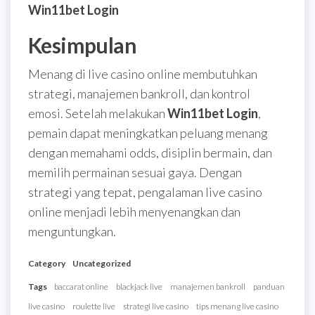
Win11bet Login
Kesimpulan
Menang di live casino online membutuhkan
strategi, manajemen bankroll, dan kontrol
emosi. Setelah melakukan
Win11bet Login
,
pemain dapat meningkatkan peluang menang
dengan memahami odds, disiplin bermain, dan
memilih permainan sesuai gaya. Dengan
strategi yang tepat, pengalaman live casino
online menjadi lebih menyenangkan dan
menguntungkan.
Category
Uncategorized
Tags
baccarat online
blackjack live
manajemen bankroll
panduan
live casino
roulette live
strategi live casino
tips menang live casino