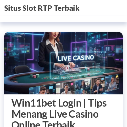
Skip
Situs Slot RTP Terbaik
to
the
content
Win11bet Login | Tips
Menang Live Casino
Online Terbaik