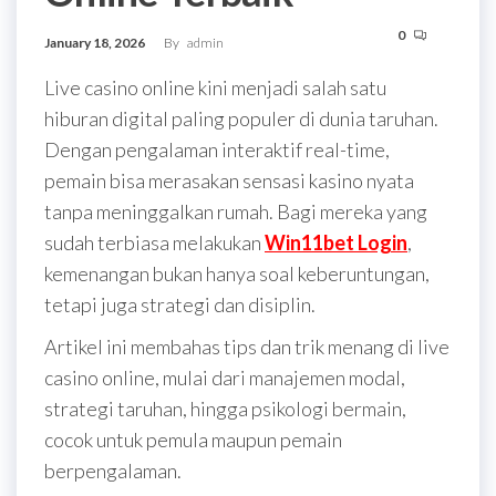
0
January 18, 2026
By
admin
Live casino online kini menjadi salah satu
hiburan digital paling populer di dunia taruhan.
Dengan pengalaman interaktif real-time,
pemain bisa merasakan sensasi kasino nyata
tanpa meninggalkan rumah. Bagi mereka yang
sudah terbiasa melakukan
Win11bet Login
,
kemenangan bukan hanya soal keberuntungan,
tetapi juga strategi dan disiplin.
Artikel ini membahas tips dan trik menang di live
casino online, mulai dari manajemen modal,
strategi taruhan, hingga psikologi bermain,
cocok untuk pemula maupun pemain
berpengalaman.