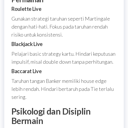
Roulette Live
Gunakan strategi taruhan seperti Martingale
dengan hati-hati. Fokus pada taruhan rendah
risiko untuk konsistensi.
Blackjack Live
Pelajari basic strategy kartu. Hindari keputusan
impulsif, misal double down tanpa perhitungan.
Baccarat Live
Taruhan tangan Banker memiliki house edge
lebih rendah. Hindari bertaruh pada Tie terlalu
sering.
Psikologi dan Disiplin
Bermain