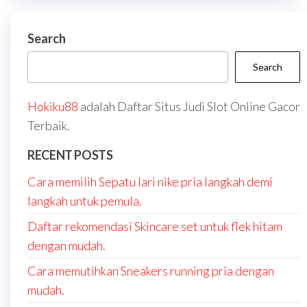
Search
Search
Hokiku88
adalah Daftar Situs Judi Slot Online Gacor
Terbaik.
RECENT POSTS
Cara memilih Sepatu lari nike pria langkah demi
langkah untuk pemula.
Daftar rekomendasi Skincare set untuk flek hitam
dengan mudah.
Cara memutihkan Sneakers running pria dengan
mudah.