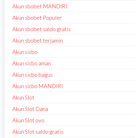
Akun sbobet MANDIRI
Akun sbobet Populer
Akun sbobet saldo gratis
Akun sbobet terjamin
Akun sicbo
Akun sicbo aman
Akun sicbo bagus
Akun sicbo MANDIRI
Akun Slot
Akun Slot Dana
Akun Slot ovo
Akun Slot saldo gratis