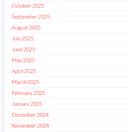
October 2025
September 2025
August 2025
July 2025
June 2025
May 2025
April 2025
March 2025
February 2025
January 2025
December 2024
November 2024