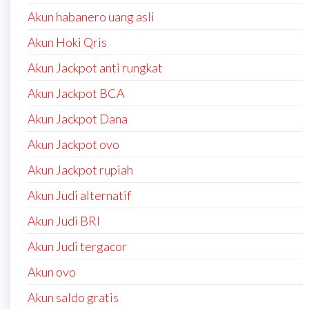
Akun habanero uang asli
Akun Hoki Qris
Akun Jackpot anti rungkat
Akun Jackpot BCA
Akun Jackpot Dana
Akun Jackpot ovo
Akun Jackpot rupiah
Akun Judi alternatif
Akun Judi BRI
Akun Judi tergacor
Akun ovo
Akun saldo gratis