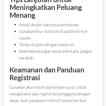
Meningkatkan Peluang
Menang
Amati dealer dan pola permainan.
Gunakan fitur statistik di platform live
casino.
Tetap disiplin dengan bankroll.
Ambil keuntungan secara berkala, jangan
serakah.
Keamanan dan Panduan
Registrasi
Gunakan akun resmi dan terpercaya. Untuk
mengetahui alur registrasi pengguna dengan
aman, ikuti panduan resmi di tautan berikut: