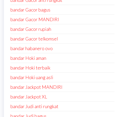
bandar Gacor anti rungkat
bandar Gacor bagus
bandar Gacor MANDIRI
bandar Gacor rupiah
bandar Gacor telkomsel
bandar habanero ovo
bandar Hoki aman
bandar Hoki terbaik
bandar Hoki uang asli
bandar Jackpot MANDIRI
bandar Jackpot XL
bandar Judi anti rungkat
bandar Judi bagus