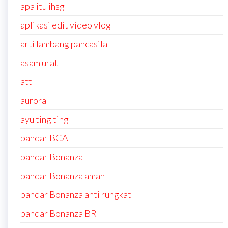
apa itu ihsg
aplikasi edit video vlog
arti lambang pancasila
asam urat
att
aurora
ayu ting ting
bandar BCA
bandar Bonanza
bandar Bonanza aman
bandar Bonanza anti rungkat
bandar Bonanza BRI