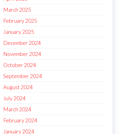
March 2025
February 2025
January 2025
December 2024
November 2024
October 2024
September 2024
August 2024
July 2024
March 2024
February 2024
January 2024