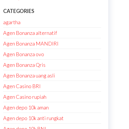
CATEGORIES
agartha
Agen Bonanza alternatif
Agen Bonanza MANDIRI
Agen Bonanza ovo
Agen Bonanza Qris
Agen Bonanza uang asli
Agen Casino BRI
Agen Casino rupiah
Agen depo 10k aman
Agen depo 10k anti rungkat
Agen depo 10k BNI