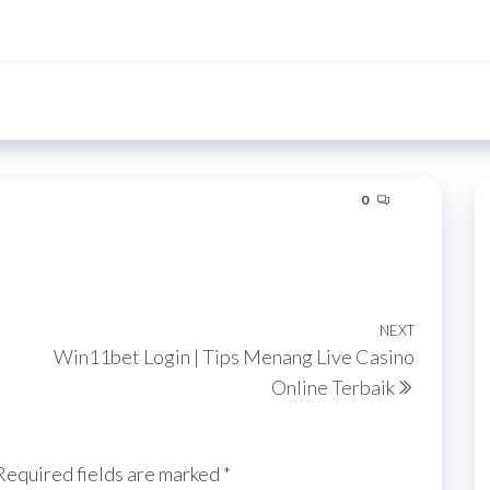
0
NEXT
Next
Win11bet Login | Tips Menang Live Casino
Post
Online Terbaik
Required fields are marked
*