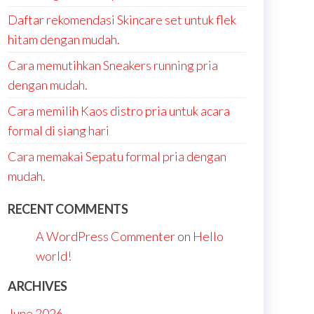
Daftar rekomendasi Skincare set untuk flek
hitam dengan mudah.
Cara memutihkan Sneakers running pria
dengan mudah.
Cara memilih Kaos distro pria untuk acara
formal di siang hari
Cara memakai Sepatu formal pria dengan
mudah.
RECENT COMMENTS
A WordPress Commenter
on
Hello
world!
ARCHIVES
June 2026