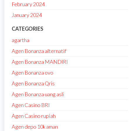
February 2024
January 2024
CATEGORIES
agartha
Agen Bonanza alternatif
Agen Bonanza MANDIRI
Agen Bonanza ovo
Agen Bonanza Qris
Agen Bonanza uang asli
Agen Casino BRI
Agen Casino rupiah
Agen depo 10k aman