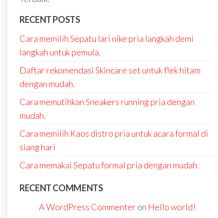
RECENT POSTS
Cara memilih Sepatu lari nike pria langkah demi
langkah untuk pemula.
Daftar rekomendasi Skincare set untuk flek hitam
dengan mudah.
Cara memutihkan Sneakers running pria dengan
mudah.
Cara memilih Kaos distro pria untuk acara formal di
siang hari
Cara memakai Sepatu formal pria dengan mudah.
RECENT COMMENTS
A WordPress Commenter
on
Hello world!