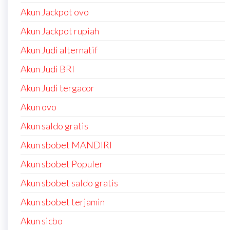
Akun Jackpot ovo
Akun Jackpot rupiah
Akun Judi alternatif
Akun Judi BRI
Akun Judi tergacor
Akun ovo
Akun saldo gratis
Akun sbobet MANDIRI
Akun sbobet Populer
Akun sbobet saldo gratis
Akun sbobet terjamin
Akun sicbo