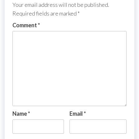
Your email address will not be published.
Required fields are marked
*
Comment
*
Name
*
Email
*