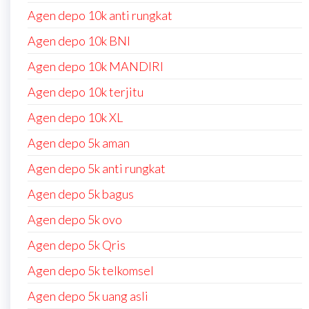
Agen depo 10k anti rungkat
Agen depo 10k BNI
Agen depo 10k MANDIRI
Agen depo 10k terjitu
Agen depo 10k XL
Agen depo 5k aman
Agen depo 5k anti rungkat
Agen depo 5k bagus
Agen depo 5k ovo
Agen depo 5k Qris
Agen depo 5k telkomsel
Agen depo 5k uang asli