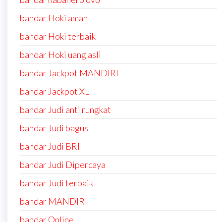
bandar Hoki aman
bandar Hoki terbaik
bandar Hoki uang asli
bandar Jackpot MANDIRI
bandar Jackpot XL
bandar Judi anti rungkat
bandar Judi bagus
bandar Judi BRI
bandar Judi Dipercaya
bandar Judi terbaik
bandar MANDIRI
bandar Online