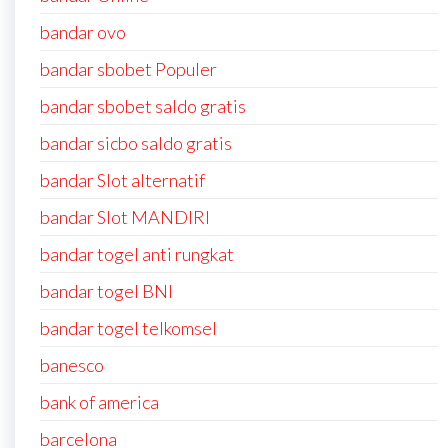
bandar ovo
bandar sbobet Populer
bandar sbobet saldo gratis
bandar sicbo saldo gratis
bandar Slot alternatif
bandar Slot MANDIRI
bandar togel anti rungkat
bandar togel BNI
bandar togel telkomsel
banesco
bank of america
barcelona