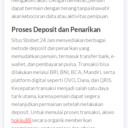
mengakses akun. Dengan demikian, pemain
dapat bermain dengan tenang tanpa khawatir
akan kebocoran data atau aktivitas penipuan.
Proses Deposit dan Penarikan
Situs Sbobet 24 Jam menyediakan berbagai
metode deposit dan penarikan yang
memudahkan pemain, termasuk transfer bank, e-
wallet, dan pembayaran pulsa. Transaksi bisa
dilakukan melalui BRI, BNI, BCA, Mandiri, serta
platform digital seperti OVO, Dana, dan QRIS.
Kecepatan transaksi menjadi salah satu daya
tarik utama, karena pemain dapat segera
melanjutkan permainan setelah melakukan
deposit. Untuk memulai proses transaksi, akses
hokiku88
secara organik memberikan