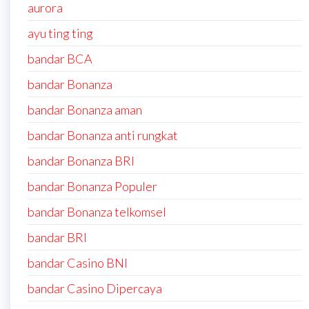
aurora
ayu ting ting
bandar BCA
bandar Bonanza
bandar Bonanza aman
bandar Bonanza anti rungkat
bandar Bonanza BRI
bandar Bonanza Populer
bandar Bonanza telkomsel
bandar BRI
bandar Casino BNI
bandar Casino Dipercaya