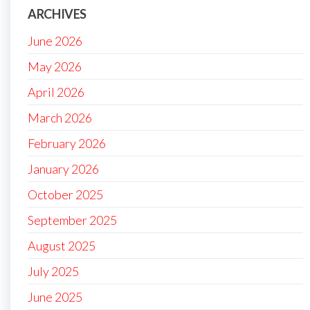
ARCHIVES
June 2026
May 2026
April 2026
March 2026
February 2026
January 2026
October 2025
September 2025
August 2025
July 2025
June 2025