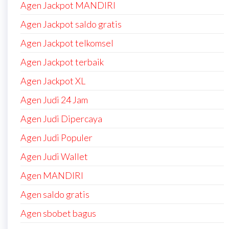
Agen Jackpot MANDIRI
Agen Jackpot saldo gratis
Agen Jackpot telkomsel
Agen Jackpot terbaik
Agen Jackpot XL
Agen Judi 24 Jam
Agen Judi Dipercaya
Agen Judi Populer
Agen Judi Wallet
Agen MANDIRI
Agen saldo gratis
Agen sbobet bagus