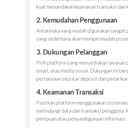
kuat menandakan keamanan transaksi dan 
2. Kemudahan Penggunaan
Antarmuka yang mudah digunakan sangat p
yang sederhana akan mempermudah proses 
3. Dukungan Pelanggan
Pilih platform yang menyediakan layanan p
email, atau media sosial. Dukungan ini be
pertanyaan seputar deposit dan penarikan
4. Keamanan Transaksi
Pastikan platform menggunakan sistem kea
melindungi data dan transaksi pengguna.
penipuan atau penyalahgunaan informasi.