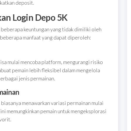
katkan deposit.
an Login Depo 5K
 beberapa keuntungan yang tidak dimiliki oleh
t beberapa manfaat yang dapat diperoleh:
isa mulai mencoba platform, mengurangi risiko
mbuat pemain lebih fleksibel dalam mengelola
erbagai jenis permainan.
rmainan
 biasanya menawarkan variasi permainan mulai
al ini memungkinkan pemain untuk mengeksplorasi
orit.