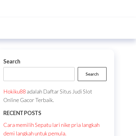
Search
Search
Hokiku88
adalah Daftar Situs Judi Slot
Online Gacor Terbaik.
RECENT POSTS
Cara memilih Sepatu lari nike pria langkah
demi langkah untuk pemula.