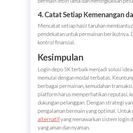
bermain lebih lama dan meningkatkan pel
4. Catat Setiap Kemenangan d
Mencatat setiap hasil taruhan membantu 
pendekatan untuk permainan berikutnya. D
kontrol finansial.
Kesimpulan
Login depo 5K terbaik menjadi solusi idea
memulai dengan modal terbatas. Keuntung
berbagai permainan, kemudahan transaksi
platform harus memperhatikan reputasi, 
dukungan pelanggan. Dengan strategi yang
pengalaman bermain yang optimal. Untuk
alternatif
yang menawarkan sistem login d
yang aman dan nyaman.