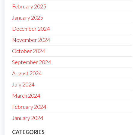
February 2025
January 2025
December 2024
November 2024
October 2024
September 2024
August 2024
July 2024
March 2024
February 2024
January 2024
CATEGORIES