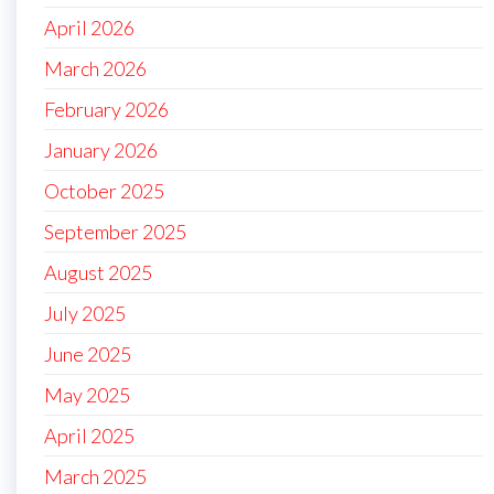
April 2026
March 2026
February 2026
January 2026
October 2025
September 2025
August 2025
July 2025
June 2025
May 2025
April 2025
March 2025