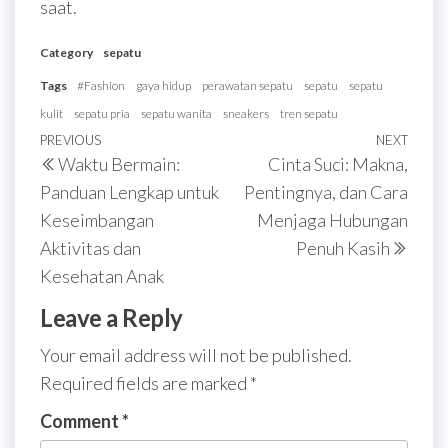
saat.
Category
sepatu
Tags
#Fashion
gaya hidup
perawatan sepatu
sepatu
sepatu
kulit
sepatu pria
sepatu wanita
sneakers
tren sepatu
Post
Previous
PREVIOUS
NEXT
Next
Waktu Bermain:
Cinta Suci: Makna,
navigation
Post
Post
Panduan Lengkap untuk
Pentingnya, dan Cara
Keseimbangan
Menjaga Hubungan
Aktivitas dan
Penuh Kasih
Kesehatan Anak
Leave a Reply
Your email address will not be published.
Required fields are marked
*
Comment
*