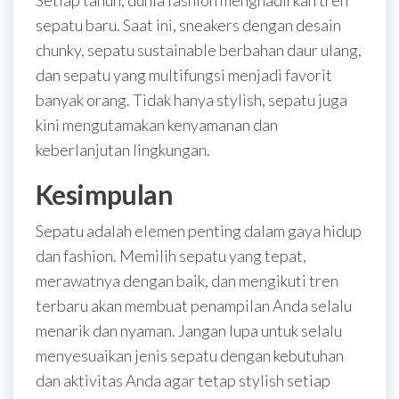
Setiap tahun, dunia fashion menghadirkan tren
sepatu baru. Saat ini, sneakers dengan desain
chunky, sepatu sustainable berbahan daur ulang,
dan sepatu yang multifungsi menjadi favorit
banyak orang. Tidak hanya stylish, sepatu juga
kini mengutamakan kenyamanan dan
keberlanjutan lingkungan.
Kesimpulan
Sepatu adalah elemen penting dalam gaya hidup
dan fashion. Memilih sepatu yang tepat,
merawatnya dengan baik, dan mengikuti tren
terbaru akan membuat penampilan Anda selalu
menarik dan nyaman. Jangan lupa untuk selalu
menyesuaikan jenis sepatu dengan kebutuhan
dan aktivitas Anda agar tetap stylish setiap