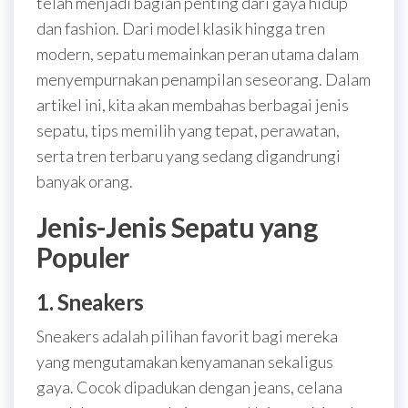
telah menjadi bagian penting dari gaya hidup
dan fashion. Dari model klasik hingga tren
modern, sepatu memainkan peran utama dalam
menyempurnakan penampilan seseorang. Dalam
artikel ini, kita akan membahas berbagai jenis
sepatu, tips memilih yang tepat, perawatan,
serta tren terbaru yang sedang digandrungi
banyak orang.
Jenis-Jenis Sepatu yang
Populer
1. Sneakers
Sneakers adalah pilihan favorit bagi mereka
yang mengutamakan kenyamanan sekaligus
gaya. Cocok dipadukan dengan jeans, celana