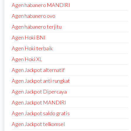
Agen habanero MANDIRI
Agen habanero ovo
Agen habanero terjitu
Agen Hoki BNI
Agen Hoki terbaik
Agen Hoki XL
Agen Jackpot alternatif
Agen Jackpot anti rungkat
Agen Jackpot Dipercaya
Agen Jackpot MANDIRI
Agen Jackpot saldo gratis
Agen Jackpot telkomsel