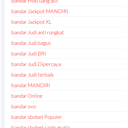
bandar Hoki uang asli
bandar Jackpot MANDIRI
bandar Jackpot XL
bandar Judi anti rungkat
bandar Judi bagus
bandar Judi BRI
bandar Judi Dipercaya
bandar Judi terbaik
bandar MANDIRI
bandar Online
bandar ovo
bandar sbobet Populer
bandar sbobet saldo gratis