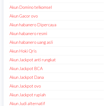
Akun Domino telkomsel
Akun Gacor ovo
Akun habanero Dipercaya
Akun habanero resmi
Akun habanero uang asli
Akun Hoki Qris
Akun Jackpot anti rungkat
Akun Jackpot BCA
Akun Jackpot Dana
Akun Jackpot ovo
Akun Jackpot rupiah
Akun Judi alternatif