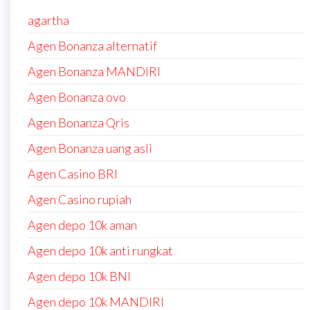
agartha
Agen Bonanza alternatif
Agen Bonanza MANDIRI
Agen Bonanza ovo
Agen Bonanza Qris
Agen Bonanza uang asli
Agen Casino BRI
Agen Casino rupiah
Agen depo 10k aman
Agen depo 10k anti rungkat
Agen depo 10k BNI
Agen depo 10k MANDIRI