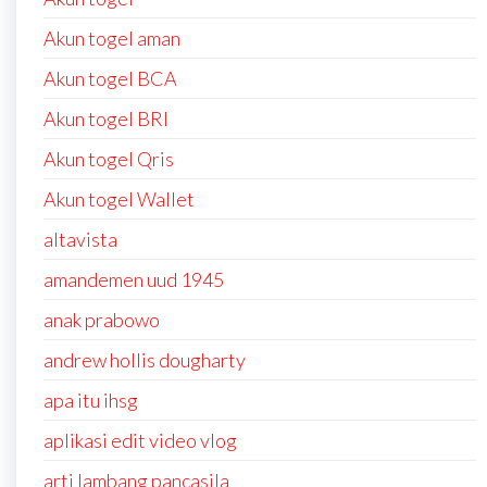
Akun togel aman
Akun togel BCA
Akun togel BRI
Akun togel Qris
Akun togel Wallet
altavista
amandemen uud 1945
anak prabowo
andrew hollis dougharty
apa itu ihsg
aplikasi edit video vlog
arti lambang pancasila