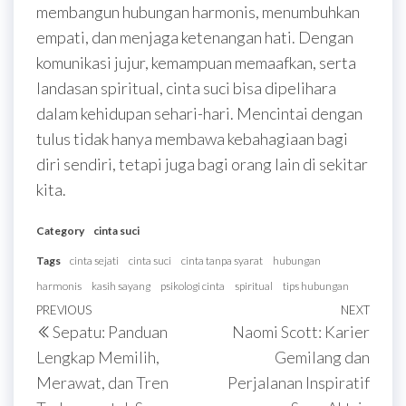
membangun hubungan harmonis, menumbuhkan
empati, dan menjaga ketenangan hati. Dengan
komunikasi jujur, kemampuan memaafkan, serta
landasan spiritual, cinta suci bisa dipelihara
dalam kehidupan sehari-hari. Mencintai dengan
tulus tidak hanya membawa kebahagiaan bagi
diri sendiri, tetapi juga bagi orang lain di sekitar
kita.
Category
cinta suci
Tags
cinta sejati
cinta suci
cinta tanpa syarat
hubungan
harmonis
kasih sayang
psikologi cinta
spiritual
tips hubungan
Post
Previous
PREVIOUS
NEXT
Next
Sepatu: Panduan
Naomi Scott: Karier
navigation
Post
Post
Lengkap Memilih,
Gemilang dan
Merawat, dan Tren
Perjalanan Inspiratif