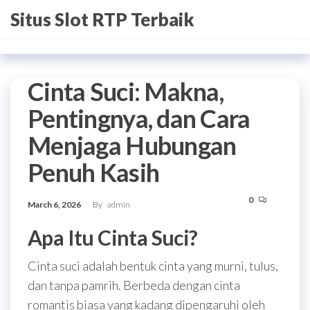
Skip
Situs Slot RTP Terbaik
to
the
content
Cinta Suci: Makna,
Pentingnya, dan Cara
Menjaga Hubungan
Penuh Kasih
0
March 6, 2026
By
admin
Apa Itu Cinta Suci?
Cinta suci adalah bentuk cinta yang murni, tulus,
dan tanpa pamrih. Berbeda dengan cinta
romantis biasa yang kadang dipengaruhi oleh