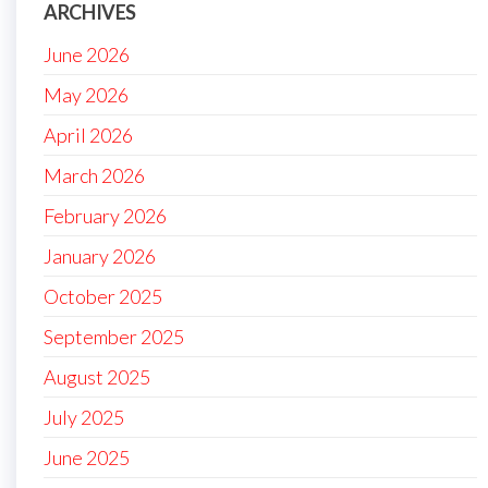
ARCHIVES
June 2026
May 2026
April 2026
March 2026
February 2026
January 2026
October 2025
September 2025
August 2025
July 2025
June 2025