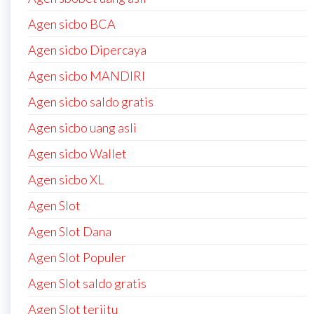
Agen sicbo BCA
Agen sicbo Dipercaya
Agen sicbo MANDIRI
Agen sicbo saldo gratis
Agen sicbo uang asli
Agen sicbo Wallet
Agen sicbo XL
Agen Slot
Agen Slot Dana
Agen Slot Populer
Agen Slot saldo gratis
Agen Slot terjitu