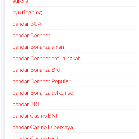
aurora
ayu ting ting
bandar BCA
bandar Bonanza
bandar Bonanza aman
bandar Bonanza anti rungkat
bandar Bonanza BRI
bandar Bonanza Populer
bandar Bonanza telkomsel
bandar BRI
bandar Casino BNI
bandar Casino Dipercaya
bandar Casino terjitu