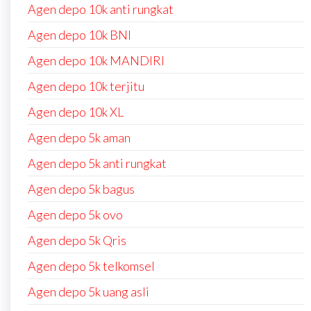
Agen depo 10k anti rungkat
Agen depo 10k BNI
Agen depo 10k MANDIRI
Agen depo 10k terjitu
Agen depo 10k XL
Agen depo 5k aman
Agen depo 5k anti rungkat
Agen depo 5k bagus
Agen depo 5k ovo
Agen depo 5k Qris
Agen depo 5k telkomsel
Agen depo 5k uang asli