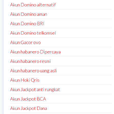
Akun Domino alternatif
Akun Domino aman
Akun Domino BRI
Akun Domino telkomsel
Akun Gacor ovo
Akun habanero Dipercaya
Akun habanero resmi
Akun habanero uang asli
Akun Hoki Qris
Akun Jackpot anti rungkat
Akun Jackpot BCA
Akun Jackpot Dana