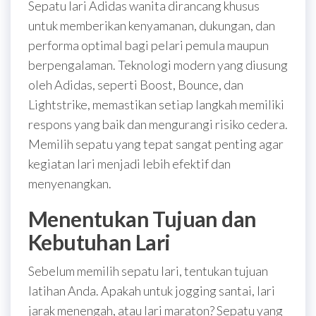
Sepatu lari Adidas wanita dirancang khusus
untuk memberikan kenyamanan, dukungan, dan
performa optimal bagi pelari pemula maupun
berpengalaman. Teknologi modern yang diusung
oleh Adidas, seperti Boost, Bounce, dan
Lightstrike, memastikan setiap langkah memiliki
respons yang baik dan mengurangi risiko cedera.
Memilih sepatu yang tepat sangat penting agar
kegiatan lari menjadi lebih efektif dan
menyenangkan.
Menentukan Tujuan dan
Kebutuhan Lari
Sebelum memilih sepatu lari, tentukan tujuan
latihan Anda. Apakah untuk jogging santai, lari
jarak menengah, atau lari maraton? Sepatu yang