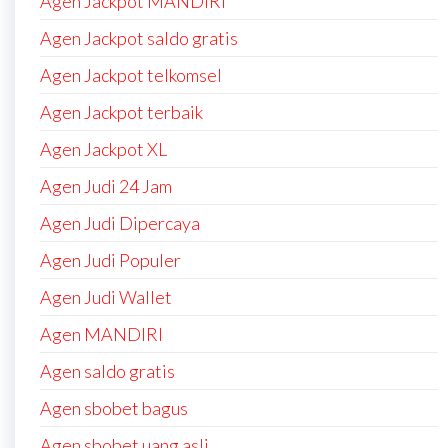
Agen Jackpot MANDIRI
Agen Jackpot saldo gratis
Agen Jackpot telkomsel
Agen Jackpot terbaik
Agen Jackpot XL
Agen Judi 24 Jam
Agen Judi Dipercaya
Agen Judi Populer
Agen Judi Wallet
Agen MANDIRI
Agen saldo gratis
Agen sbobet bagus
Agen sbobet uang asli