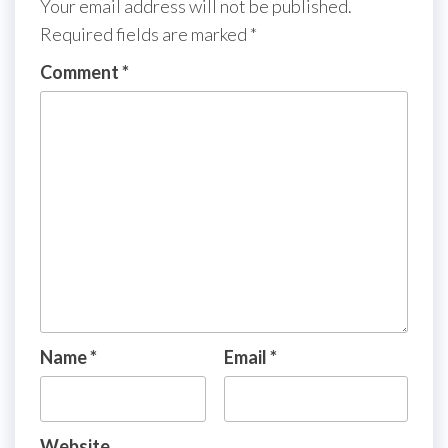
Your email address will not be published.
Required fields are marked
*
Comment
*
Name
*
Email
*
Website