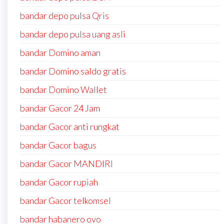
bandar depo pulsa Qris
bandar depo pulsa uang asli
bandar Domino aman
bandar Domino saldo gratis
bandar Domino Wallet
bandar Gacor 24 Jam
bandar Gacor anti rungkat
bandar Gacor bagus
bandar Gacor MANDIRI
bandar Gacor rupiah
bandar Gacor telkomsel
bandar habanero ovo