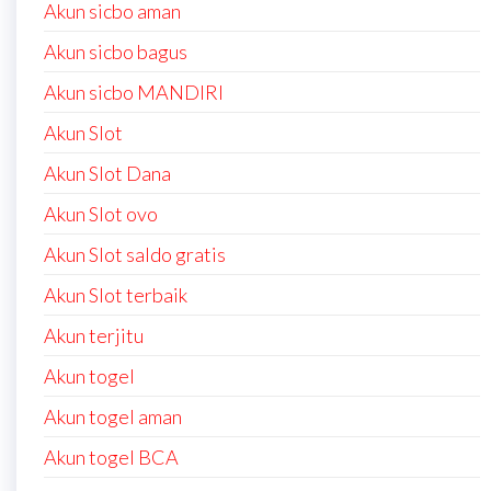
Akun sicbo aman
Akun sicbo bagus
Akun sicbo MANDIRI
Akun Slot
Akun Slot Dana
Akun Slot ovo
Akun Slot saldo gratis
Akun Slot terbaik
Akun terjitu
Akun togel
Akun togel aman
Akun togel BCA