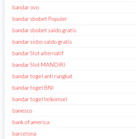
bandar ovo
bandar sbobet Populer
bandar sbobet saldo gratis
bandar sicbo saldo gratis
bandar Slot alternatif
bandar Slot MANDIRI
bandar togel anti rungkat
bandar togel BNI
bandar togel telkomsel
banesco
bank of america
barcelona