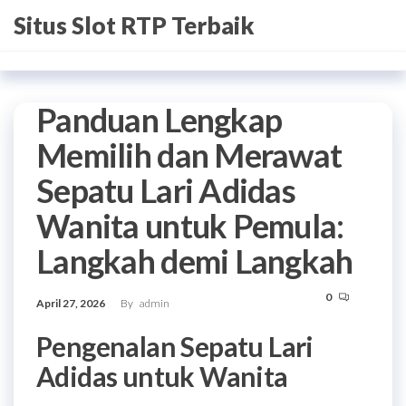
Skip
Situs Slot RTP Terbaik
to
the
content
Panduan Lengkap
Memilih dan Merawat
Sepatu Lari Adidas
Wanita untuk Pemula:
Langkah demi Langkah
0
April 27, 2026
By
admin
Pengenalan Sepatu Lari
Adidas untuk Wanita