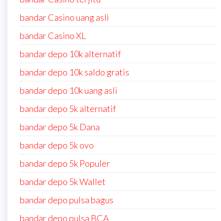
bandar Casino uang asli
bandar Casino XL
bandar depo 10k alternatif
bandar depo 10k saldo gratis
bandar depo 10k uang asli
bandar depo 5k alternatif
bandar depo 5k Dana
bandar depo 5k ovo
bandar depo 5k Populer
bandar depo 5k Wallet
bandar depo pulsa bagus
bandar depo pulsa BCA