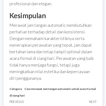
profesional dan elegan.
Kesimpulan
Merawat jam tangan automatic membutuhkan
perhatian terhadap detail dan konsistensi.
Dengan memahami karakteristiknya serta
menerapkan perawatan yang tepat, jam dapat
bertahan lama dan tetap tampil optimal dalam
acara formal di siang hari. Perawatan yang baik
tidak hanya menjaga fungsi, tetapi juga
meningkatkan nilai estetika dan kepercayaan
diri penggunanya.
Category
Cara merawat Jam tangan automatic untuk acara formal
di siang hari
Post
Previous
PREVIOUS
NEXT
Next