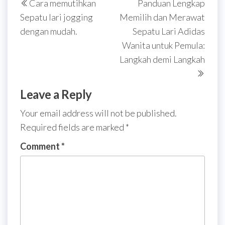
Cara memutihkan
Panduan Lengkap
navigation
Post
Post
Sepatu lari jogging
Memilih dan Merawat
dengan mudah.
Sepatu Lari Adidas
Wanita untuk Pemula:
Langkah demi Langkah
Leave a Reply
Your email address will not be published.
Required fields are marked
*
Comment
*