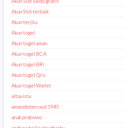
Akun Slot saldo gratis
Akun Slot terbaik
Akun terjitu
Akun togel
Akun togel aman
Akun togel BCA
Akun togel BRI
Akun togel Qris
Akun togel Wallet
altavista
amandemen uud 1945
anak prabowo
andrew hollis dougharty