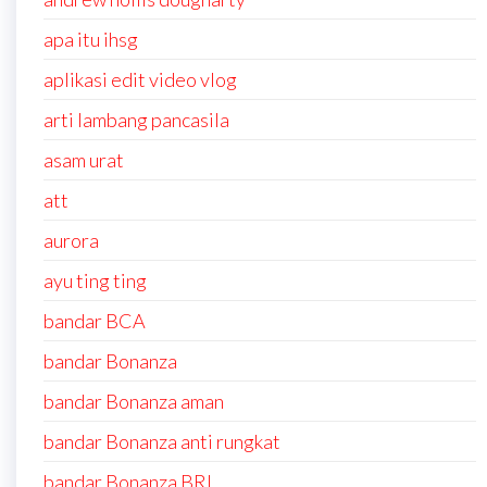
apa itu ihsg
aplikasi edit video vlog
arti lambang pancasila
asam urat
att
aurora
ayu ting ting
bandar BCA
bandar Bonanza
bandar Bonanza aman
bandar Bonanza anti rungkat
bandar Bonanza BRI