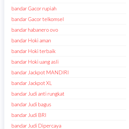
bandar Gacor rupiah
bandar Gacor telkomsel
bandar habanero ovo
bandar Hoki aman
bandar Hoki terbaik
bandar Hoki uang asli
bandar Jackpot MANDIRI
bandar Jackpot XL
bandar Judi anti rungkat
bandar Judi bagus
bandar Judi BRI
bandar Judi Dipercaya