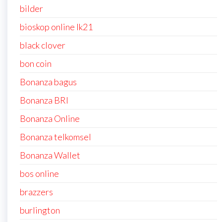
bilder
bioskop online lk21
black clover
bon coin
Bonanza bagus
Bonanza BRI
Bonanza Online
Bonanza telkomsel
Bonanza Wallet
bos online
brazzers
burlington