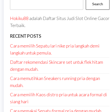
Search
Hokiku88
adalah Daftar Situs Judi Slot Online Gacor
Terbaik.
RECENT POSTS
Cara memilih Sepatu lari nike pria langkah demi
langkah untuk pemula.
Daftar rekomendasi Skincare set untuk flek hitam
dengan mudah.
Cara memutihkan Sneakers running pria dengan
mudah.
Cara memilih Kaos distro pria untuk acara formal di
siang hari
Cara memakai Sepatu formal pria dengan mudah.