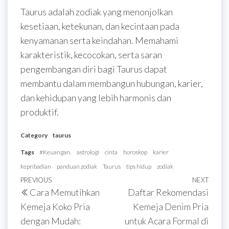
Taurus adalah zodiak yang menonjolkan
kesetiaan, ketekunan, dan kecintaan pada
kenyamanan serta keindahan. Memahami
karakteristik, kecocokan, serta saran
pengembangan diri bagi Taurus dapat
membantu dalam membangun hubungan, karier,
dan kehidupan yang lebih harmonis dan
produktif.
Category
taurus
Tags
#Keuangan.
astrologi
cinta
horoskop
karier
kepribadian
panduan zodiak
Taurus
tips hidup
zodiak
Post
Previous
PREVIOUS
NEXT
Next
Cara Memutihkan
Daftar Rekomendasi
navigation
Post
Post
Kemeja Koko Pria
Kemeja Denim Pria
dengan Mudah:
untuk Acara Formal di