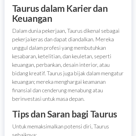
Taurus dalam Karier dan
Keuangan
Dalam dunia pekerjaan, Taurus dikenal sebagai
pekerja keras dan dapat diandalkan. Mereka
unggul dalam profesi yang membutuhkan
kesabaran, ketelitian, dan keuletan, seperti
keuangan, perbankan, desain interior, atau
bidang kreatif. Taurus juga bijak dalam mengatur
keuangan; mereka menghargai keamanan
finansial dan cenderung menabung atau
berinvestasi untuk masa depan.
Tips dan Saran bagi Taurus
Untuk memaksimalkan potensi diri, Taurus
sebaiknya: