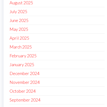
August 2025
July 2025
June 2025
May 2025
April 2025
March 2025
February 2025
January 2025
December 2024
November 2024
October 2024
September 2024