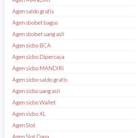
Agen saldo gratis
Agen sbobet bagus
Agen sbobet uang asli
Agen sicbo BCA
Agen sicbo Dipercaya
Agen sicbo MANDIRI
Agen sicbo saldo gratis
Agen sicbo uang asli
Agen sicbo Wallet
Agen sicbo XL
Agen Slot
Agen Slot Dana