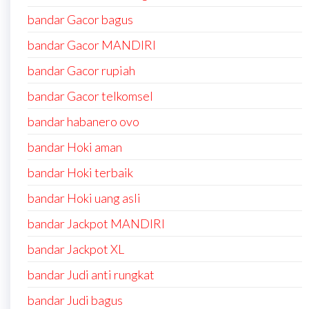
bandar Gacor bagus
bandar Gacor MANDIRI
bandar Gacor rupiah
bandar Gacor telkomsel
bandar habanero ovo
bandar Hoki aman
bandar Hoki terbaik
bandar Hoki uang asli
bandar Jackpot MANDIRI
bandar Jackpot XL
bandar Judi anti rungkat
bandar Judi bagus