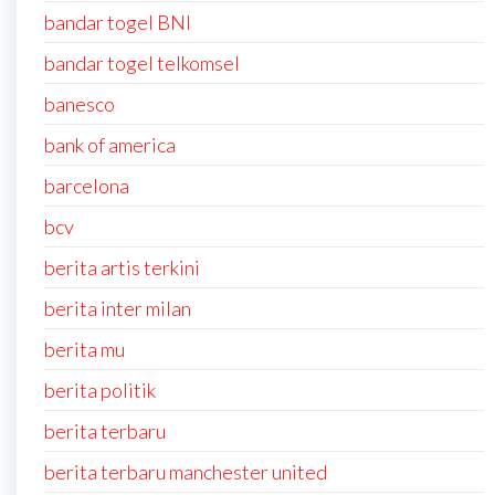
bandar togel BNI
bandar togel telkomsel
banesco
bank of america
barcelona
bcv
berita artis terkini
berita inter milan
berita mu
berita politik
berita terbaru
berita terbaru manchester united