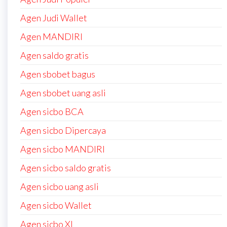
Agen Judi Wallet
Agen MANDIRI
Agen saldo gratis
Agen sbobet bagus
Agen sbobet uang asli
Agen sicbo BCA
Agen sicbo Dipercaya
Agen sicbo MANDIRI
Agen sicbo saldo gratis
Agen sicbo uang asli
Agen sicbo Wallet
Agen sicbo XL