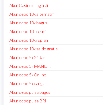
Akun Casino uang asli
Akun depo 10k alternatif
Akun depo 10k bagus
Akun depo 10k resmi
Akun depo 10k rupiah
Akun depo 10k saldo gratis
Akun depo 5k 24 Jam
Akun depo 5k MANDIRI
Akun depo 5k Online
Akun depo 5k uang asli
Akun depo pulsa bagus
Akun depo pulsa BRI