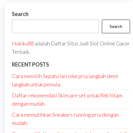
Search
Search
Hokiku88
adalah Daftar Situs Judi Slot Online Gacor
Terbaik.
RECENT POSTS
Cara memilih Sepatu lari nike pria langkah demi
langkah untuk pemula.
Daftar rekomendasi Skincare set untuk flek hitam
dengan mudah.
Cara memutihkan Sneakers running pria dengan
mudah.