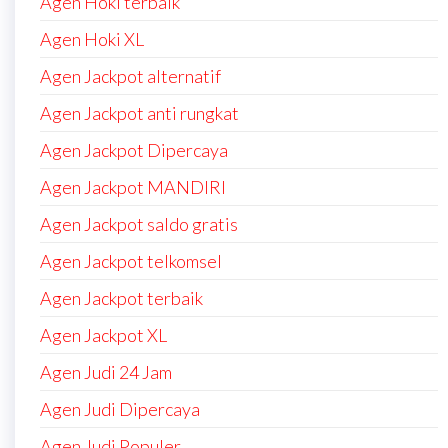
Agen Hoki terbaik
Agen Hoki XL
Agen Jackpot alternatif
Agen Jackpot anti rungkat
Agen Jackpot Dipercaya
Agen Jackpot MANDIRI
Agen Jackpot saldo gratis
Agen Jackpot telkomsel
Agen Jackpot terbaik
Agen Jackpot XL
Agen Judi 24 Jam
Agen Judi Dipercaya
Agen Judi Populer