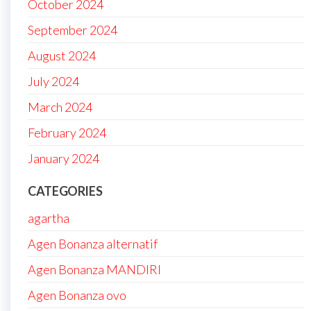
October 2024
September 2024
August 2024
July 2024
March 2024
February 2024
January 2024
CATEGORIES
agartha
Agen Bonanza alternatif
Agen Bonanza MANDIRI
Agen Bonanza ovo