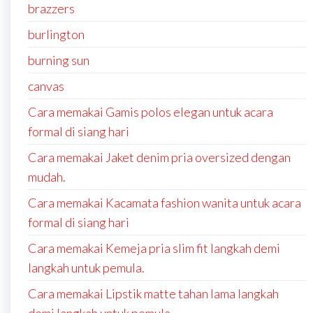
brazzers
burlington
burning sun
canvas
Cara memakai Gamis polos elegan untuk acara
formal di siang hari
Cara memakai Jaket denim pria oversized dengan
mudah.
Cara memakai Kacamata fashion wanita untuk acara
formal di siang hari
Cara memakai Kemeja pria slim fit langkah demi
langkah untuk pemula.
Cara memakai Lipstik matte tahan lama langkah