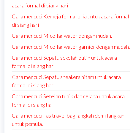
acara formal di siang hari
Cara mencuci Kemeja formal pria untuk acara formal
di siang hari
Cara mencuci Micellar water dengan mudah.
Cara mencuci Micellar water garnier dengan mudah.
Cara mencuci Sepatu sekolah putih untuk acara
formal di siang hari
Cara mencuci Sepatu sneakers hitam untuk acara
formal di siang hari
Cara mencuci Setelan tunik dan celana untuk acara
formal di siang hari
Cara mencuci Tas travel bag langkah demi langkah
untuk pemula.