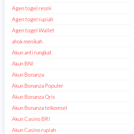
Agen togel resmi
Agen togel rupiah
Agen togel Wallet
ahok menikah
Akun anti rungkat
Akun BNI
Akun Bonanza
Akun Bonanza Populer
Akun Bonanza Qris
Akun Bonanza telkomsel
Akun Casino BRI
Akun Casino rupiah