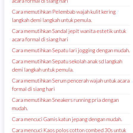
acara formal di siang hari
Cara memutihkan Pelembab wajah kulit kering
langkah demi langkah untuk pemula.
Cara memutihkan Sandal jepit wanita estetik untuk
acara formal di siang hari
Cara memutihkan Sepatu lari jogging dengan mudah.
Cara memutihkan Sepatu sekolah anak sd langkah
demi langkah untuk pemula.
Cara memutihkan Serum pencerah wajah untuk acara
formal di siang hari
Cara memutihkan Sneakers running pria dengan
mudah.
Cara mencuci Gamis katun jepang dengan mudah.
Cara mencuci Kaos polos cotton combed 30s untuk