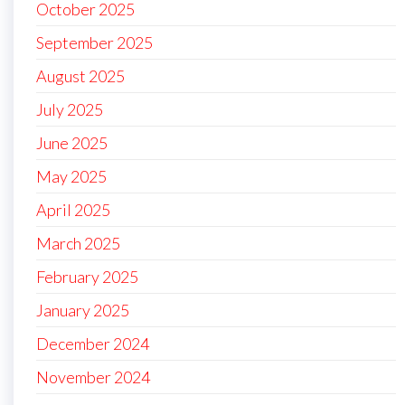
October 2025
September 2025
August 2025
July 2025
June 2025
May 2025
April 2025
March 2025
February 2025
January 2025
December 2024
November 2024