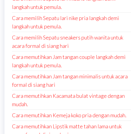
langkah untuk pemula.
Cara memilih Sepatu lari nike pria langkah demi
langkah untuk pemula.
Cara memilih Sepatu sneakers putih wanita untuk
acara formal di siang hari
Cara memutihkan Jam tangan couple langkah demi
langkah untuk pemula.
Cara memutihkan Jam tangan minimalis untuk acara
formal di siang hari
Cara memutihkan Kacamata bulat vintage dengan
mudah.
Cara memutihkan Kemeja koko pria dengan mudah.
Cara memutihkan Lipstik matte tahan lama untuk