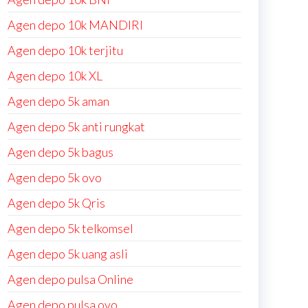
Agen depo 10k MANDIRI
Agen depo 10k terjitu
Agen depo 10k XL
Agen depo 5k aman
Agen depo 5k anti rungkat
Agen depo 5k bagus
Agen depo 5k ovo
Agen depo 5k Qris
Agen depo 5k telkomsel
Agen depo 5k uang asli
Agen depo pulsa Online
Agen depo pulsa ovo