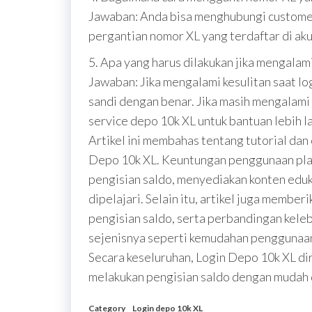
Jawaban: Anda bisa menghubungi customer
pergantian nomor XL yang terdaftar di aku
5. Apa yang harus dilakukan jika mengalami
Jawaban: Jika mengalami kesulitan saat l
sandi dengan benar. Jika masih mengalam
service depo 10k XL untuk bantuan lebih la
Artikel ini membahas tentang tutorial dan
Depo 10k XL. Keuntungan penggunaan plat
pengisian saldo, menyediakan konten eduk
dipelajari. Selain itu, artikel juga membe
pengisian saldo, serta perbandingan kele
sejenisnya seperti kemudahan pengguna
Secara keseluruhan, Login Depo 10k XL di
melakukan pengisian saldo dengan mudah 
Category
Login depo 10k XL