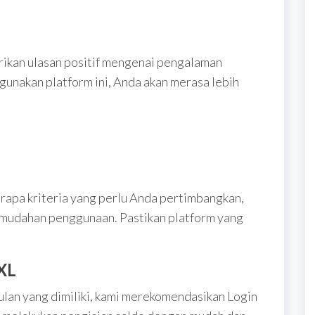
ikan ulasan positif mengenai pengalaman
nakan platform ini, Anda akan merasa lebih
rapa kriteria yang perlu Anda pertimbangkan,
kemudahan penggunaan. Pastikan platform yang
XL
lan yang dimiliki, kami merekomendasikan Login