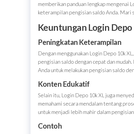
memberikan panduan lengkap mengenai Log
keterampilan pengisian saldo Anda. Mari s
Keuntungan Login Depo 
Peningkatan Keterampilan
Dengan menggunakan Login Depo 10k XL, 
pengisian saldo dengan cepat dan mudah. 
Anda untuk melakukan pengisian saldo deng
Konten Edukatif
Selain itu, Login Depo 10k XL juga menye
memahami secara mendalam tentang proses
untuk menjadi lebih mahir dalam pengisian
Contoh