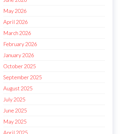
May 2026
April 2026
March 2026
February 2026
January 2026
October 2025
September 2025
August 2025
July 2025
June 2025
May 2025
April 2025