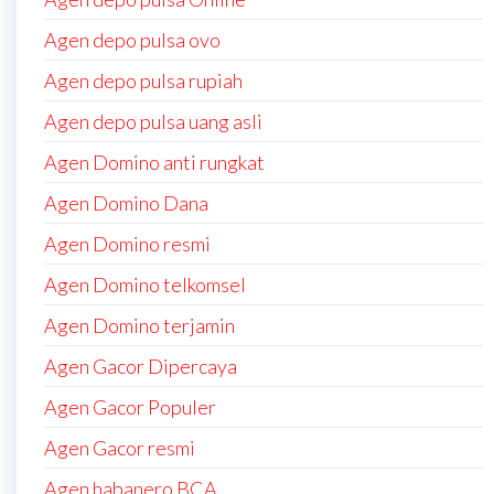
Agen depo pulsa ovo
Agen depo pulsa rupiah
Agen depo pulsa uang asli
Agen Domino anti rungkat
Agen Domino Dana
Agen Domino resmi
Agen Domino telkomsel
Agen Domino terjamin
Agen Gacor Dipercaya
Agen Gacor Populer
Agen Gacor resmi
Agen habanero BCA