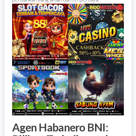
Agen Habanero BNI: