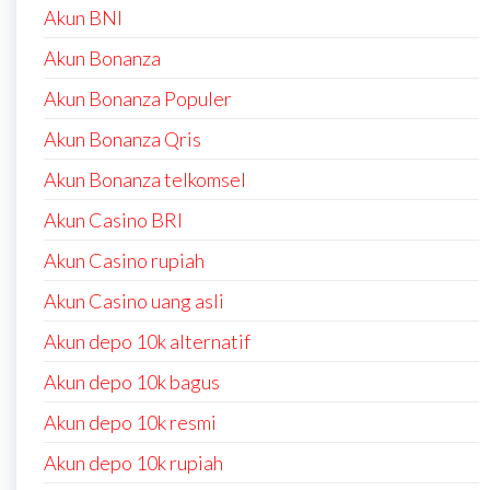
Akun BNI
Akun Bonanza
Akun Bonanza Populer
Akun Bonanza Qris
Akun Bonanza telkomsel
Akun Casino BRI
Akun Casino rupiah
Akun Casino uang asli
Akun depo 10k alternatif
Akun depo 10k bagus
Akun depo 10k resmi
Akun depo 10k rupiah