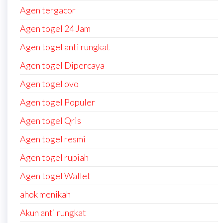
Agen tergacor
Agen togel 24 Jam
Agen togel anti rungkat
Agen togel Dipercaya
Agen togel ovo
Agen togel Populer
Agen togel Qris
Agen togel resmi
Agen togel rupiah
Agen togel Wallet
ahok menikah
Akun anti rungkat