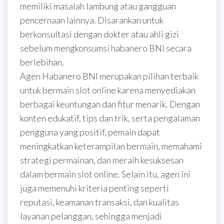
memiliki masalah lambung atau gangguan
pencernaan lainnya. Disarankan untuk
berkonsultasi dengan dokter atau ahli gizi
sebelum mengkonsumsi habanero BNI secara
berlebihan.
Agen Habanero BNI merupakan pilihan terbaik
untuk bermain slot online karena menyediakan
berbagai keuntungan dan fitur menarik. Dengan
konten edukatif, tips dan trik, serta pengalaman
pengguna yang positif, pemain dapat
meningkatkan keterampilan bermain, memahami
strategi permainan, dan meraih kesuksesan
dalam bermain slot online. Selain itu, agen ini
juga memenuhi kriteria penting seperti
reputasi, keamanan transaksi, dan kualitas
layanan pelanggan, sehingga menjadi