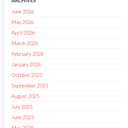
ARCHIVES
June 2026
May 2026
April 2026
March 2026
February 2026
January 2026
October 2025
September 2025
August 2025
July 2025
June 2025
May 2025