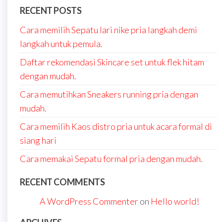
RECENT POSTS
Cara memilih Sepatu lari nike pria langkah demi
langkah untuk pemula.
Daftar rekomendasi Skincare set untuk flek hitam
dengan mudah.
Cara memutihkan Sneakers running pria dengan
mudah.
Cara memilih Kaos distro pria untuk acara formal di
siang hari
Cara memakai Sepatu formal pria dengan mudah.
RECENT COMMENTS
A WordPress Commenter
on
Hello world!