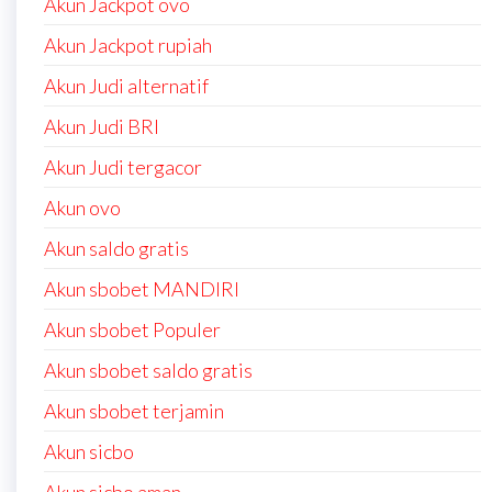
Akun Jackpot ovo
Akun Jackpot rupiah
Akun Judi alternatif
Akun Judi BRI
Akun Judi tergacor
Akun ovo
Akun saldo gratis
Akun sbobet MANDIRI
Akun sbobet Populer
Akun sbobet saldo gratis
Akun sbobet terjamin
Akun sicbo