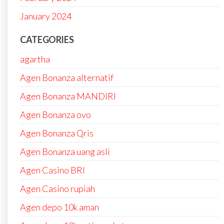
January 2024
CATEGORIES
agartha
Agen Bonanza alternatif
Agen Bonanza MANDIRI
Agen Bonanza ovo
Agen Bonanza Qris
Agen Bonanza uang asli
Agen Casino BRI
Agen Casino rupiah
Agen depo 10k aman