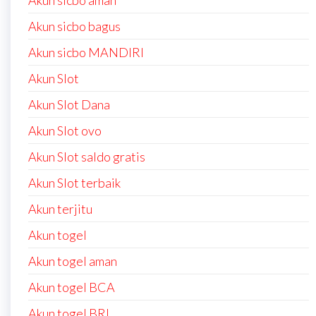
Akun sicbo aman
Akun sicbo bagus
Akun sicbo MANDIRI
Akun Slot
Akun Slot Dana
Akun Slot ovo
Akun Slot saldo gratis
Akun Slot terbaik
Akun terjitu
Akun togel
Akun togel aman
Akun togel BCA
Akun togel BRI