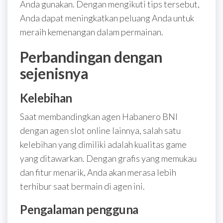
Anda gunakan. Dengan mengikuti tips tersebut,
Anda dapat meningkatkan peluang Anda untuk
meraih kemenangan dalam permainan.
Perbandingan dengan
sejenisnya
Kelebihan
Saat membandingkan agen Habanero BNI
dengan agen slot online lainnya, salah satu
kelebihan yang dimiliki adalah kualitas game
yang ditawarkan. Dengan grafis yang memukau
dan fitur menarik, Anda akan merasa lebih
terhibur saat bermain di agen ini.
Pengalaman pengguna