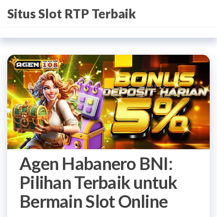
Skip
Situs Slot RTP Terbaik
to
the
content
Agen Habanero BNI:
Pilihan Terbaik untuk
Bermain Slot Online