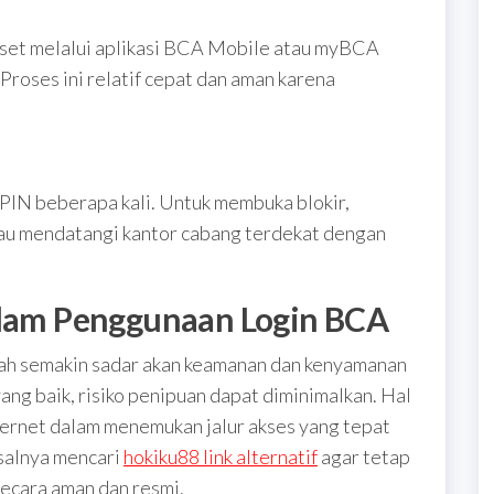
eset melalui aplikasi BCA Mobile atau myBCA
Proses ini relatif cepat dan aman karena
 PIN beberapa kali. Untuk membuka blokir,
u mendatangi kantor cabang terdekat dengan
dalam Penggunaan Login BCA
bah semakin sadar akan keamanan dan kenyamanan
ng baik, risiko penipuan dapat diminimalkan. Hal
ternet dalam menemukan jalur akses yang tepat
isalnya mencari
hokiku88 link alternatif
agar tetap
ecara aman dan resmi.