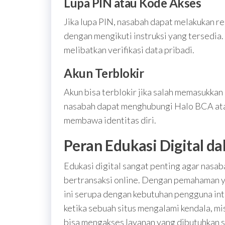
Lupa PIN atau Kode Akses
Jika lupa PIN, nasabah dapat melakukan r
dengan mengikuti instruksi yang tersedia. 
melibatkan verifikasi data pribadi.
Akun Terblokir
Akun bisa terblokir jika salah memasukkan
nasabah dapat menghubungi Halo BCA ata
membawa identitas diri.
Peran Edukasi Digital 
Edukasi digital sangat penting agar nasa
bertransaksi online. Dengan pemahaman ya
ini serupa dengan kebutuhan pengguna in
ketika sebuah situs mengalami kendala, m
bisa mengakses layanan yang dibutuhkan s