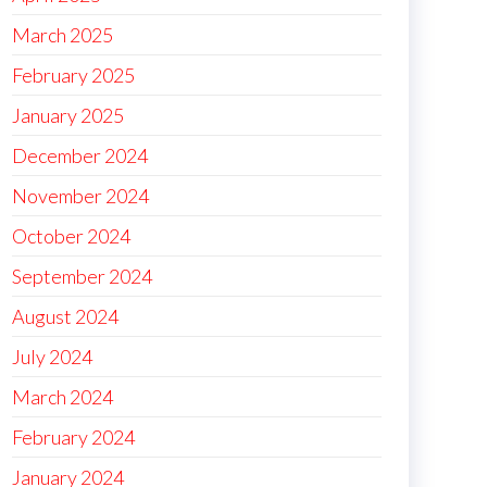
March 2025
February 2025
January 2025
December 2024
November 2024
October 2024
September 2024
August 2024
July 2024
March 2024
February 2024
January 2024