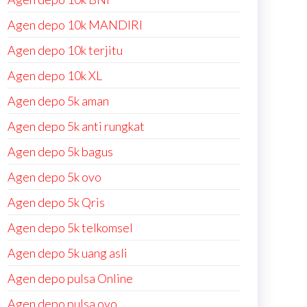
Agen depo 10k MANDIRI
Agen depo 10k terjitu
Agen depo 10k XL
Agen depo 5k aman
Agen depo 5k anti rungkat
Agen depo 5k bagus
Agen depo 5k ovo
Agen depo 5k Qris
Agen depo 5k telkomsel
Agen depo 5k uang asli
Agen depo pulsa Online
Agen depo pulsa ovo