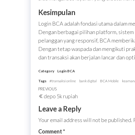
Kesimpulan
Login BCA adalah fondasi utama dalam me
Dengan berbagai pilihan platform, sistem
pelanggan yang responsif, BCA memberik
Dengan tetap waspada dan mengikuti prakt
dan transaksi akan berjalan lancar dan opt
Category
Login BCA
Tags
#transaksi online
bank digital
BCA Mobile
keaman
Post
Previous
PREVIOUS
depo 5k rupiah
navigation
Post
Leave a Reply
Your email address will not be published.
Comment
*