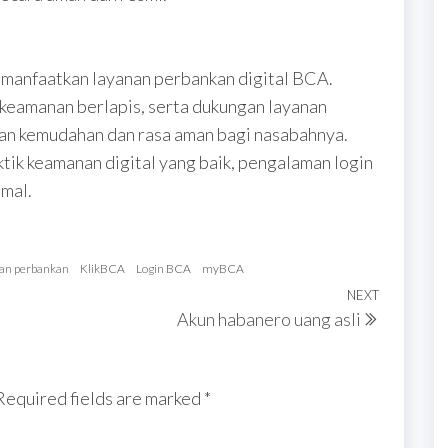
manfaatkan layanan perbankan digital BCA.
 keamanan berlapis, serta dukungan layanan
an kemudahan dan rasa aman bagi nasabahnya.
ik keamanan digital yang baik, pengalaman login
imal.
an perbankan
KlikBCA
Login BCA
myBCA
NEXT
Next
Akun habanero uang asli
Post
Required fields are marked
*