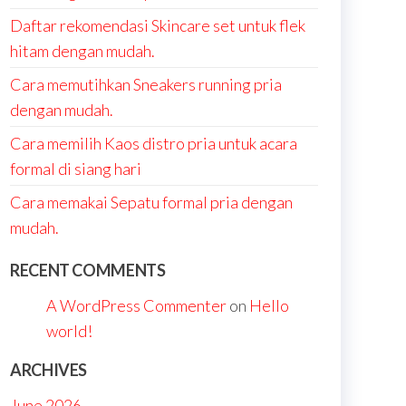
Daftar rekomendasi Skincare set untuk flek
hitam dengan mudah.
Cara memutihkan Sneakers running pria
dengan mudah.
Cara memilih Kaos distro pria untuk acara
formal di siang hari
Cara memakai Sepatu formal pria dengan
mudah.
RECENT COMMENTS
A WordPress Commenter
on
Hello
world!
ARCHIVES
June 2026