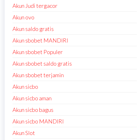
Akun Judi tergacor
Akun ovo
Akun saldo gratis
Akun sbobet MANDIRI
Akun sbobet Populer
Akun sbobet saldo gratis
Akun sbobet terjamin
Akun sicbo
Akun sicbo aman
Akun sicbo bagus
Akun sicbo MANDIRI
Akun Slot