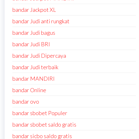
bandar Jackpot XL
bandar Judi anti rungkat
bandar Judi bagus
bandar Judi BRI
bandar Judi Dipercaya
bandar Judi terbaik
bandar MANDIRI
bandar Online
bandar ovo
bandar sbobet Populer
bandar sbobet saldo gratis
bandar sicbo saldo gratis