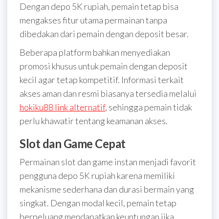
Dengan depo 5K rupiah, pemain tetap bisa
mengakses fitur utama permainan tanpa
dibedakan dari pemain dengan deposit besar.
Beberapa platform bahkan menyediakan
promosi khusus untuk pemain dengan deposit
kecil agar tetap kompetitif. Informasi terkait
akses aman dan resmi biasanya tersedia melalui
hokiku88 link alternatif
, sehingga pemain tidak
perlu khawatir tentang keamanan akses.
Slot dan Game Cepat
Permainan slot dan game instan menjadi favorit
pengguna depo 5K rupiah karena memiliki
mekanisme sederhana dan durasi bermain yang
singkat. Dengan modal kecil, pemain tetap
berpeluang mendapatkan keuntungan jika