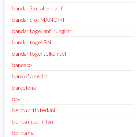
bandar Slot alternatif
bandar Slot MANDIRI
bandar togel anti rungkat
bandar togel BNI
bandar togel telkomsel
banesco
bank of america
barcelona
bcv
berita artis terkini
berita inter milan
berita mu