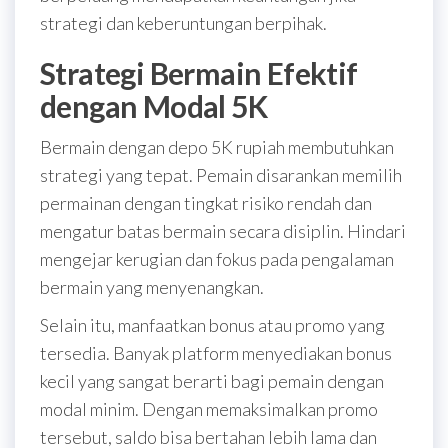
strategi dan keberuntungan berpihak.
Strategi Bermain Efektif
dengan Modal 5K
Bermain dengan depo 5K rupiah membutuhkan
strategi yang tepat. Pemain disarankan memilih
permainan dengan tingkat risiko rendah dan
mengatur batas bermain secara disiplin. Hindari
mengejar kerugian dan fokus pada pengalaman
bermain yang menyenangkan.
Selain itu, manfaatkan bonus atau promo yang
tersedia. Banyak platform menyediakan bonus
kecil yang sangat berarti bagi pemain dengan
modal minim. Dengan memaksimalkan promo
tersebut, saldo bisa bertahan lebih lama dan