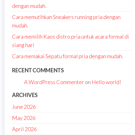
dengan mudah.
Cara memutihkan Sneakers running pria dengan
mudah.
Cara memilih Kaos distro pria untuk acara formal di
siang hari
Cara memakai Sepatu formal pria dengan mudah.
RECENT COMMENTS
A WordPress Commenter
on
Hello world!
ARCHIVES
June 2026
May 2026
April 2026