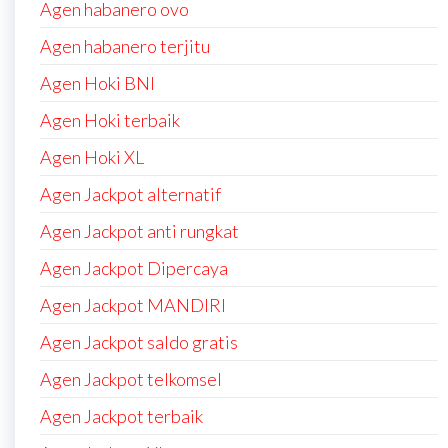
Agen habanero ovo
Agen habanero terjitu
Agen Hoki BNI
Agen Hoki terbaik
Agen Hoki XL
Agen Jackpot alternatif
Agen Jackpot anti rungkat
Agen Jackpot Dipercaya
Agen Jackpot MANDIRI
Agen Jackpot saldo gratis
Agen Jackpot telkomsel
Agen Jackpot terbaik