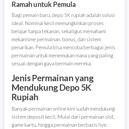
Ramah untuk Pemula
Bagi pemain baru, depo 5K rupiah adalah solusi
ideal. Nominal kecil memungkinkan proses
belajar tanpa tekanan, sekaligus memahami
mekanisme permainan, bonus, dan sistem
penarikan. Pemula bisa mencoba berbagai jenis
permainan untuk menemukan mana yang paling
sesuai dengan gaya bermain mereka.
Jenis Permainan yang
Mendukung Depo 5K
Rupiah
Banyak permainan online kini sudah mendukung
sistem deposit kecil. Mulai dari permainan slot,
game kartu, hingga permainan berbasis live.