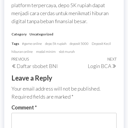
platform terpercaya, depo 5K rupiah dapat
menjadi cara cerdas untuk menikmati hiburan
digital tanpa beban finansial besar.
Category
Uncategorized
Tags
#game online
depo 5k rupiah
deposit 5000
Deposit Kecil
hiburan online
modal minim
slot murah
Post
Previous
PREVIOUS
NEXT
Next
Daftar sbobet BNI
Login BCA
navigation
Post
Post
Leave a Reply
Your email address will not be published.
Required fields are marked
*
Comment
*