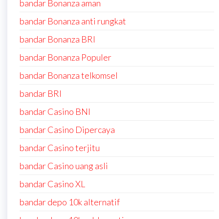
bandar Bonanza aman
bandar Bonanza anti rungkat
bandar Bonanza BRI
bandar Bonanza Populer
bandar Bonanza telkomsel
bandar BRI
bandar Casino BNI
bandar Casino Dipercaya
bandar Casino terjitu
bandar Casino uang asli
bandar Casino XL
bandar depo 10k alternatif