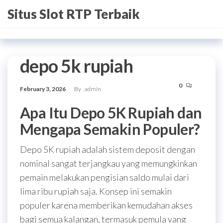
Skip
Situs Slot RTP Terbaik
to
the
content
depo 5k rupiah
0
February 3, 2026
By
admin
Apa Itu Depo 5K Rupiah dan
Mengapa Semakin Populer?
Depo 5K rupiah adalah sistem deposit dengan
nominal sangat terjangkau yang memungkinkan
pemain melakukan pengisian saldo mulai dari
lima ribu rupiah saja. Konsep ini semakin
populer karena memberikan kemudahan akses
bagi semua kalangan, termasuk pemula yang