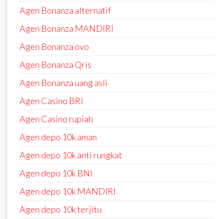
Agen Bonanza alternatif
Agen Bonanza MANDIRI
Agen Bonanza ovo
Agen Bonanza Qris
Agen Bonanza uang asli
Agen Casino BRI
Agen Casino rupiah
Agen depo 10k aman
Agen depo 10k anti rungkat
Agen depo 10k BNI
Agen depo 10k MANDIRI
Agen depo 10k terjitu