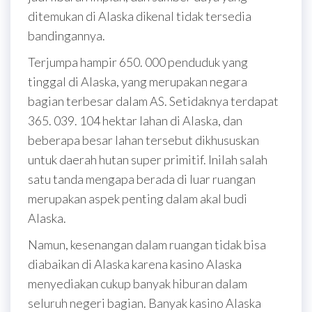
ditemukan di Alaska dikenal tidak tersedia
bandingannya.
Terjumpa hampir 650. 000 penduduk yang
tinggal di Alaska, yang merupakan negara
bagian terbesar dalam AS. Setidaknya terdapat
365. 039. 104 hektar lahan di Alaska, dan
beberapa besar lahan tersebut dikhususkan
untuk daerah hutan super primitif. Inilah salah
satu tanda mengapa berada di luar ruangan
merupakan aspek penting dalam akal budi
Alaska.
Namun, kesenangan dalam ruangan tidak bisa
diabaikan di Alaska karena kasino Alaska
menyediakan cukup banyak hiburan dalam
seluruh negeri bagian. Banyak kasino Alaska