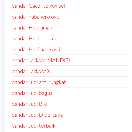
bandar Gacor telkomsel
bandar habanero ovo
bandar Hoki aman
bandar Hoki terbaik
bandar Hoki uang asli
bandar Jackpot MANDIRI
bandar Jackpot XL
bandar Judi anti rungkat
bandar Judi bagus
bandar Judi BRI
bandar Judi Dipercaya
bandar Judi terbaik