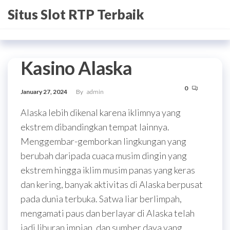
Skip
Situs Slot RTP Terbaik
to
the
content
Kasino Alaska
0
January 27, 2024
By
admin
Alaska lebih dikenal karena iklimnya yang
ekstrem dibandingkan tempat lainnya.
Menggembar-gemborkan lingkungan yang
berubah daripada cuaca musim dingin yang
ekstrem hingga iklim musim panas yang keras
dan kering, banyak aktivitas di Alaska berpusat
pada dunia terbuka. Satwa liar berlimpah,
mengamati paus dan berlayar di Alaska telah
jadi liburan impian, dan sumber daya yang