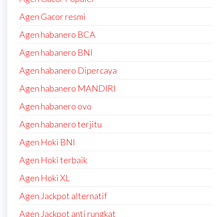
Agen Gacor resmi
Agen habanero BCA
Agen habanero BNI
Agen habanero Dipercaya
Agen habanero MANDIRI
Agen habanero ovo
Agen habanero terjitu
Agen Hoki BNI
Agen Hoki terbaik
Agen Hoki XL
Agen Jackpot alternatif
Agen Jackpot anti rungkat