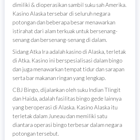
dimiliki & dioperasikan sambil suku sah Amerika.
Kasino Alaska tersebar di seluruh negara
potongan dan beberapa besar menawarkan
istirahat dari alam terkuak untuk bersenang-
senang dan bersenang-senang di dalam.
Sidang Atka Ira adalah kasino di Alaska, terletak
di Atka. Kasino ini berspesialisasi dalam bingo
dan juga menawarkan tempat tidur dan sarapan
serta bar makanan ringan yang lengkap.
CBJ Bingo, dijalankan oleh suku Indian Tlingit
dan Haida, adalah fasilitas bingo gede lainnya
yang beroperasi di Alaska. Kasino Alaska itu
terletak dalam Juneau dan memiliki satu
diantara operasi bingo terbesar dalam negara
potongan tersebut.