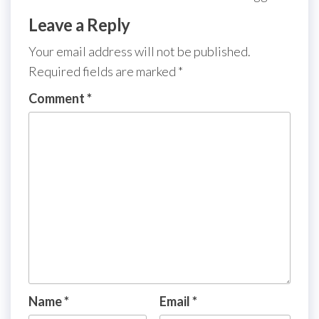
Leave a Reply
Your email address will not be published.
Required fields are marked
*
Comment
*
Name
*
Email
*