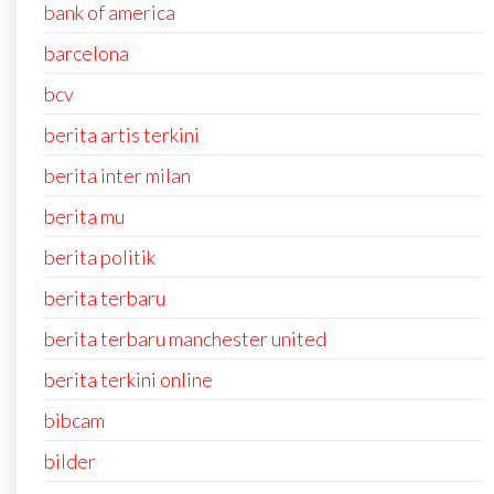
bank of america
barcelona
bcv
berita artis terkini
berita inter milan
berita mu
berita politik
berita terbaru
berita terbaru manchester united
berita terkini online
bibcam
bilder