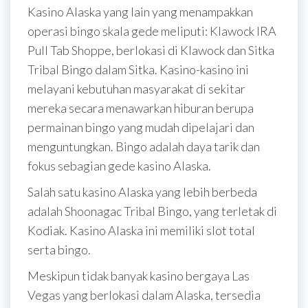
Kasino Alaska yang lain yang menampakkan
operasi bingo skala gede meliputi: Klawock IRA
Pull Tab Shoppe, berlokasi di Klawock dan Sitka
Tribal Bingo dalam Sitka. Kasino-kasino ini
melayani kebutuhan masyarakat di sekitar
mereka secara menawarkan hiburan berupa
permainan bingo yang mudah dipelajari dan
menguntungkan. Bingo adalah daya tarik dan
fokus sebagian gede kasino Alaska.
Salah satu kasino Alaska yang lebih berbeda
adalah Shoonagac Tribal Bingo, yang terletak di
Kodiak. Kasino Alaska ini memiliki slot total
serta bingo.
Meskipun tidak banyak kasino bergaya Las
Vegas yang berlokasi dalam Alaska, tersedia