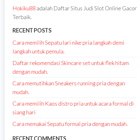
Hokiku88
adalah Daftar Situs Judi Slot Online Gacor
Terbaik.
RECENT POSTS
Cara memilih Sepatu lari nike pria langkah demi
langkah untuk pemula.
Daftar rekomendasi Skincare set untuk flek hitam
dengan mudah.
Cara memutihkan Sneakers running pria dengan
mudah.
Cara memilih Kaos distro pria untuk acara formal di
siang hari
Cara memakai Sepatu formal pria dengan mudah.
RECENT COMMENTS