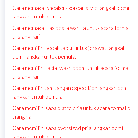
Cara memakai Sneakers korean style langkah demi
langkah untuk pemula.
Cara memakai Tas pesta wanita untuk acara formal
di siang hari
Cara memilih Bedak tabur untuk jerawat langkah
demi langkah untuk pemula.
Cara memilih Facial wash bpom untuk acara formal
di siang hari
Cara memilih Jam tangan expedition langkah demi
langkah untuk pemula.
Cara memilih Kaos distro pria untuk acara formal di
siang hari
Cara memilih Kaos oversized pria langkah demi
langkah untuk pemula.