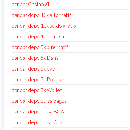
bandar Casino XL
bandar depo 10k alternatif
bandar depo 10k saldo gratis
bandar depo 10k uang asli
bandar depo 5k alternatif
bandar depo 5k Dana
bandar depo 5k ovo
bandar depo 5k Populer
bandar depo 5k Wallet
bandar depo pulsa bagus
bandar depo pulsa BCA
bandar depo pulsa Qris