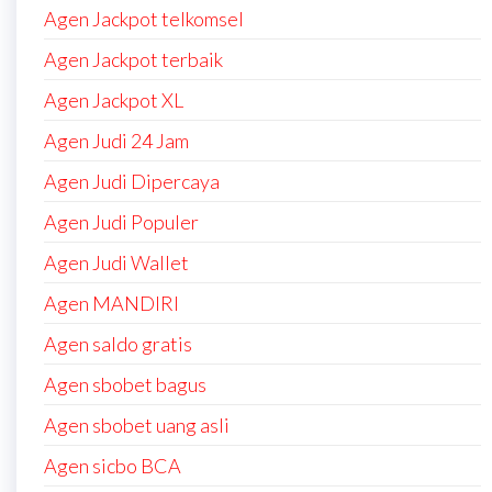
Agen Jackpot telkomsel
Agen Jackpot terbaik
Agen Jackpot XL
Agen Judi 24 Jam
Agen Judi Dipercaya
Agen Judi Populer
Agen Judi Wallet
Agen MANDIRI
Agen saldo gratis
Agen sbobet bagus
Agen sbobet uang asli
Agen sicbo BCA