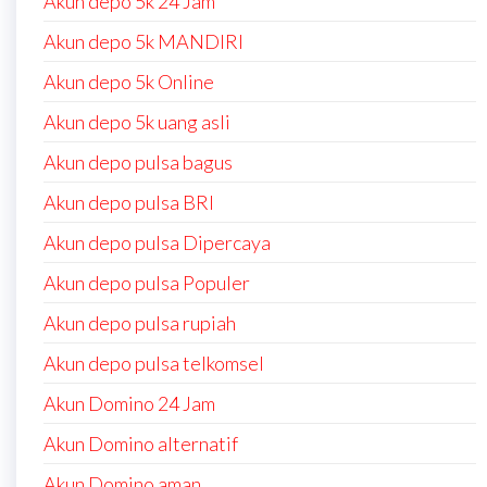
Akun depo 5k 24 Jam
Akun depo 5k MANDIRI
Akun depo 5k Online
Akun depo 5k uang asli
Akun depo pulsa bagus
Akun depo pulsa BRI
Akun depo pulsa Dipercaya
Akun depo pulsa Populer
Akun depo pulsa rupiah
Akun depo pulsa telkomsel
Akun Domino 24 Jam
Akun Domino alternatif
Akun Domino aman