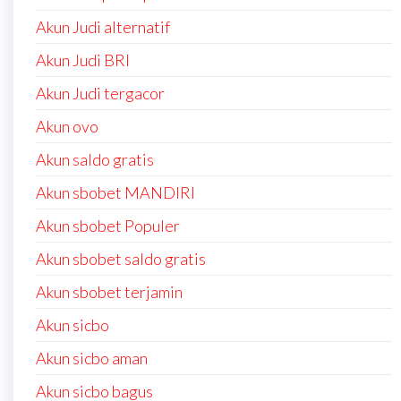
Akun Judi alternatif
Akun Judi BRI
Akun Judi tergacor
Akun ovo
Akun saldo gratis
Akun sbobet MANDIRI
Akun sbobet Populer
Akun sbobet saldo gratis
Akun sbobet terjamin
Akun sicbo
Akun sicbo aman
Akun sicbo bagus