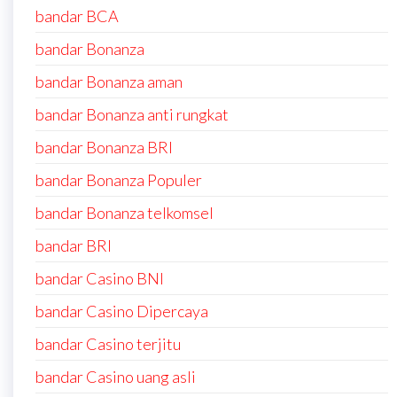
bandar BCA
bandar Bonanza
bandar Bonanza aman
bandar Bonanza anti rungkat
bandar Bonanza BRI
bandar Bonanza Populer
bandar Bonanza telkomsel
bandar BRI
bandar Casino BNI
bandar Casino Dipercaya
bandar Casino terjitu
bandar Casino uang asli