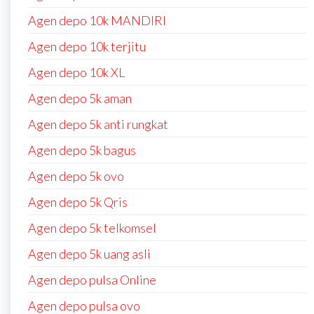
Agen depo 10k MANDIRI
Agen depo 10k terjitu
Agen depo 10k XL
Agen depo 5k aman
Agen depo 5k anti rungkat
Agen depo 5k bagus
Agen depo 5k ovo
Agen depo 5k Qris
Agen depo 5k telkomsel
Agen depo 5k uang asli
Agen depo pulsa Online
Agen depo pulsa ovo