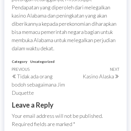
Pendapatan yang diperoleh dari melegalkan
kasino Alabama dan peningkatan yang akan
diberikannya kepada perekonomian diharapkan
bisa memacu pemerintah negara bagian untuk
membuka Alabama untuk melegalkan perjudian
dalam waktu dekat.
Category
Uncategorized
Post
Previous
PREVIOUS
NEXT
Next
Tidak ada orang
Kasino Alaska
navigation
Post
Post
bodoh sebagaimana Jim
Duquette
Leave a Reply
Your email address will not be published.
Required fields are marked
*