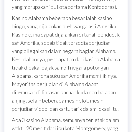
yang merupakan ibu kota pertama Konfederasi.
Kasino Alabama beberapa besar ialah kasino
bingo, yang dijalankan oleh warga asli Amerika.
Kasino cuma dapat dijalankan di tanah penduduk
sah Amerika, sebab tidak tersedia perjudian
yang dilegalkan dalam negara bagian Alabama.
Kesudahannya, pendapatan dari kasino Alabama
tidak dipakai pajak sambil negara potongan
Alabama, karena suku sah Amerika memilikinya.
Mayoritas perjudian di Alabama dapat
ditemukan di lintasan pacuan kuda dan balapan
anjing, selain beberapa mesin slot, mesin
perjudian video, dan kartu tarik dalam lokasi itu.
Ada 3 kasino Alabama, semuanya terletak dalam
waktu 20 menit dari ibu kota Montgomery, yang