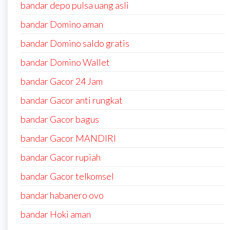
bandar depo pulsa uang asli
bandar Domino aman
bandar Domino saldo gratis
bandar Domino Wallet
bandar Gacor 24 Jam
bandar Gacor anti rungkat
bandar Gacor bagus
bandar Gacor MANDIRI
bandar Gacor rupiah
bandar Gacor telkomsel
bandar habanero ovo
bandar Hoki aman