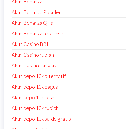
Akun Bonanza
Akun Bonanza Populer
Akun Bonanza Qris
Akun Bonanza telkomsel
Akun Casino BRI
Akun Casino rupiah
Akun Casino uang asli
Akun depo 10k alternatif
Akun depo 10k bagus
Akun depo 10k resmi
Akun depo 10k rupiah
Akun depo 10k saldo gratis