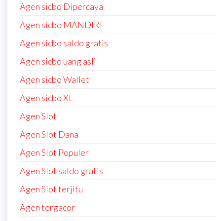
Agen sicbo Dipercaya
Agen sicbo MANDIRI
Agen sicbo saldo gratis
Agen sicbo uang asli
Agen sicbo Wallet
Agen sicbo XL
Agen Slot
Agen Slot Dana
Agen Slot Populer
Agen Slot saldo gratis
Agen Slot terjitu
Agen tergacor