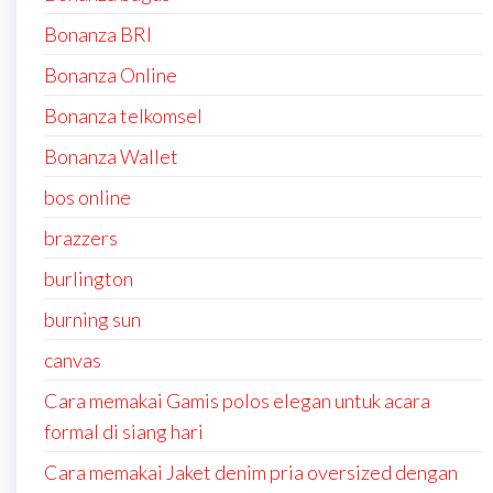
Bonanza BRI
Bonanza Online
Bonanza telkomsel
Bonanza Wallet
bos online
brazzers
burlington
burning sun
canvas
Cara memakai Gamis polos elegan untuk acara
formal di siang hari
Cara memakai Jaket denim pria oversized dengan