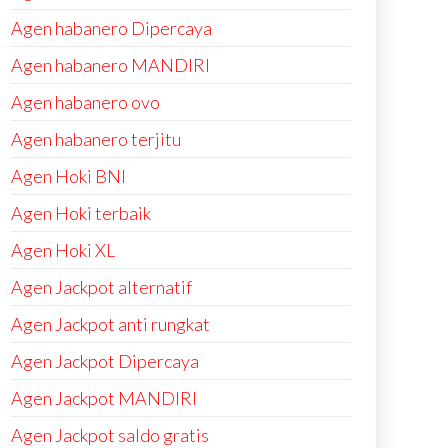
Agen habanero Dipercaya
Agen habanero MANDIRI
Agen habanero ovo
Agen habanero terjitu
Agen Hoki BNI
Agen Hoki terbaik
Agen Hoki XL
Agen Jackpot alternatif
Agen Jackpot anti rungkat
Agen Jackpot Dipercaya
Agen Jackpot MANDIRI
Agen Jackpot saldo gratis