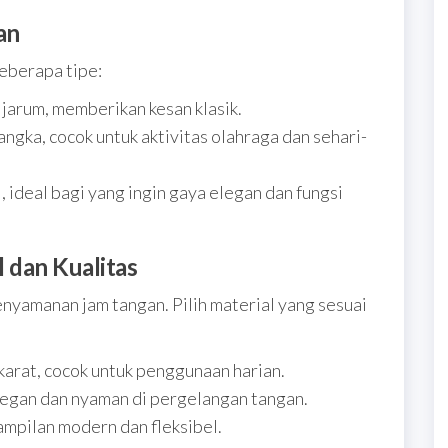
an
eberapa tipe:
arum, memberikan kesan klasik.
gka, cocok untuk aktivitas olahraga dan sehari-
 ideal bagi yang ingin gaya elegan dan fungsi
 dan Kualitas
nyamanan jam tangan. Pilih material yang sesuai
karat, cocok untuk penggunaan harian.
egan dan nyaman di pergelangan tangan.
pilan modern dan fleksibel.