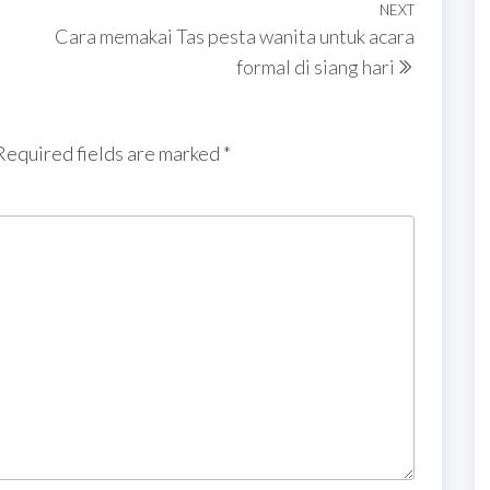
NEXT
Next
Cara memakai Tas pesta wanita untuk acara
Post
formal di siang hari
Required fields are marked
*