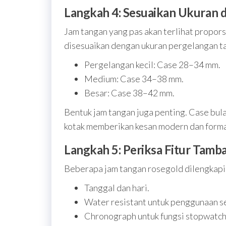
Langkah 4: Sesuaikan Ukuran 
Jam tangan yang pas akan terlihat propor
disesuaikan dengan ukuran pergelangan t
Pergelangan kecil: Case 28–34 mm.
Medium: Case 34–38 mm.
Besar: Case 38–42 mm.
Bentuk jam tangan juga penting. Case bula
kotak memberikan kesan modern dan forma
Langkah 5: Periksa Fitur Tamb
Beberapa jam tangan rosegold dilengkapi 
Tanggal dan hari.
Water resistant untuk penggunaan se
Chronograph untuk fungsi stopwatch