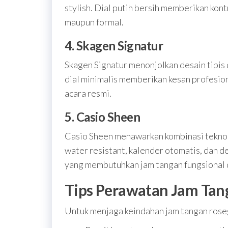
stylish. Dial putih bersih memberikan kon
maupun formal.
4. Skagen Signatur
Skagen Signatur menonjolkan desain tipis 
dial minimalis memberikan kesan profesion
acara resmi.
5. Casio Sheen
Casio Sheen menawarkan kombinasi teknolog
water resistant, kalender otomatis, dan 
yang membutuhkan jam tangan fungsional d
Tips Perawatan Jam Tan
Untuk menjaga keindahan jam tangan roseg