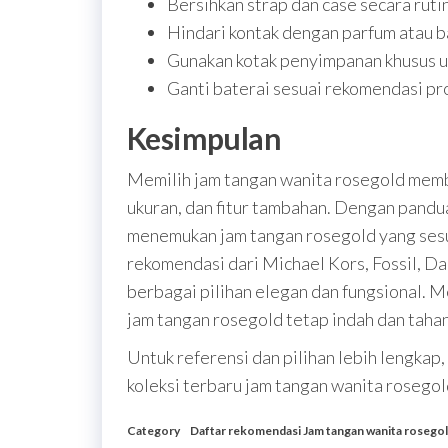
Bersihkan strap dan case secara ruti
Hindari kontak dengan parfum atau 
Gunakan kotak penyimpanan khusus u
Ganti baterai sesuai rekomendasi pr
Kesimpulan
Memilih jam tangan wanita rosegold membu
ukuran, dan fitur tambahan. Dengan pandua
menemukan jam tangan rosegold yang ses
rekomendasi dari Michael Kors, Fossil, D
berbagai pilihan elegan dan fungsional.
jam tangan rosegold tetap indah dan tahan
Untuk referensi dan pilihan lebih lengkap,
koleksi terbaru jam tangan wanita rosegol
Category
Daftar rekomendasi Jam tangan wanita rosegol