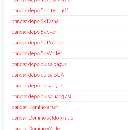
bandar depo 5k alternatif
bandar depo 5k Dana
bandar depo 5k ovo
bandar depo 5k Populer
bandar depo 5k Wallet
bandar depo pulsa bagus
bandar depo pulsa BCA
bandar depo pulsa Qris
bandar depo pulsa uang asli
bandar Domino aman
bandar Domino saldo gratis
bandar Domino Wallet