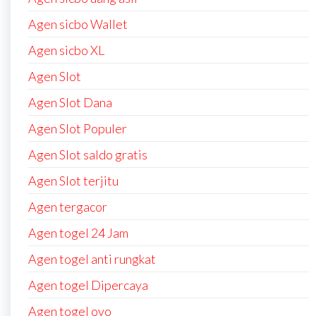
Agen sicbo Wallet
Agen sicbo XL
Agen Slot
Agen Slot Dana
Agen Slot Populer
Agen Slot saldo gratis
Agen Slot terjitu
Agen tergacor
Agen togel 24 Jam
Agen togel anti rungkat
Agen togel Dipercaya
Agen togel ovo