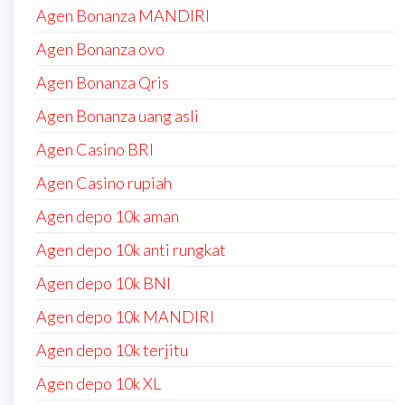
Agen Bonanza MANDIRI
Agen Bonanza ovo
Agen Bonanza Qris
Agen Bonanza uang asli
Agen Casino BRI
Agen Casino rupiah
Agen depo 10k aman
Agen depo 10k anti rungkat
Agen depo 10k BNI
Agen depo 10k MANDIRI
Agen depo 10k terjitu
Agen depo 10k XL