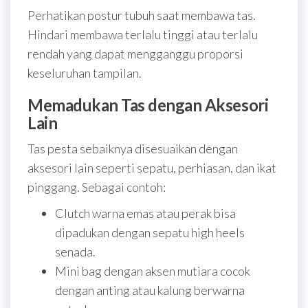
Perhatikan postur tubuh saat membawa tas.
Hindari membawa terlalu tinggi atau terlalu
rendah yang dapat mengganggu proporsi
keseluruhan tampilan.
Memadukan Tas dengan Aksesori
Lain
Tas pesta sebaiknya disesuaikan dengan
aksesori lain seperti sepatu, perhiasan, dan ikat
pinggang. Sebagai contoh:
Clutch warna emas atau perak bisa
dipadukan dengan sepatu high heels
senada.
Mini bag dengan aksen mutiara cocok
dengan anting atau kalung berwarna