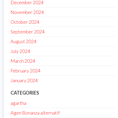
December 2024
November 2024
October 2024
September 2024
August 2024
July 2024
March 2024
February 2024
January 2024
CATEGORIES
agartha
Agen Bonanza alternatif