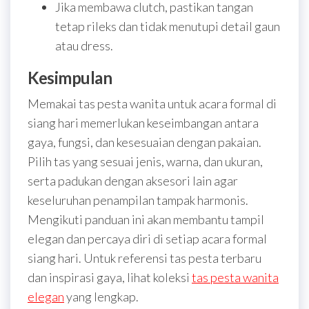
Jika membawa clutch, pastikan tangan
tetap rileks dan tidak menutupi detail gaun
atau dress.
Kesimpulan
Memakai tas pesta wanita untuk acara formal di
siang hari memerlukan keseimbangan antara
gaya, fungsi, dan kesesuaian dengan pakaian.
Pilih tas yang sesuai jenis, warna, dan ukuran,
serta padukan dengan aksesori lain agar
keseluruhan penampilan tampak harmonis.
Mengikuti panduan ini akan membantu tampil
elegan dan percaya diri di setiap acara formal
siang hari. Untuk referensi tas pesta terbaru
dan inspirasi gaya, lihat koleksi
tas pesta wanita
elegan
yang lengkap.