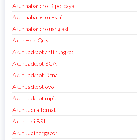
Akun habanero Dipercaya
Akun habanero resmi
Akun habanero uang asli
Akun Hoki Qris
Akun Jackpot anti rungkat
Akun Jackpot BCA
Akun Jackpot Dana
Akun Jackpot ovo
Akun Jackpot rupiah
Akun Judi alternatif
Akun Judi BRI
Akun Judi tergacor