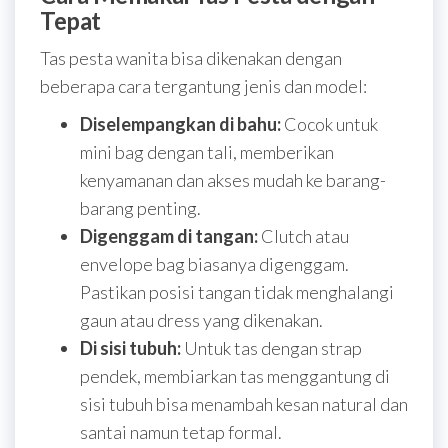
Tepat
Tas pesta wanita bisa dikenakan dengan
beberapa cara tergantung jenis dan model:
Diselempangkan di bahu:
Cocok untuk
mini bag dengan tali, memberikan
kenyamanan dan akses mudah ke barang-
barang penting.
Digenggam di tangan:
Clutch atau
envelope bag biasanya digenggam.
Pastikan posisi tangan tidak menghalangi
gaun atau dress yang dikenakan.
Di sisi tubuh:
Untuk tas dengan strap
pendek, membiarkan tas menggantung di
sisi tubuh bisa menambah kesan natural dan
santai namun tetap formal.