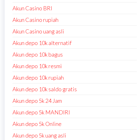
Akun Casino BRI
Akun Casino rupiah
Akun Casino uang asli
Akun depo 10k alternatif
Akun depo 10k bagus
Akun depo 10k resmi
Akun depo 10k rupiah
Akun depo 10k saldo gratis
Akun depo 5k 24 Jam
Akun depo 5k MANDIRI
Akun depo 5k Online
Akun depo 5k uang asli