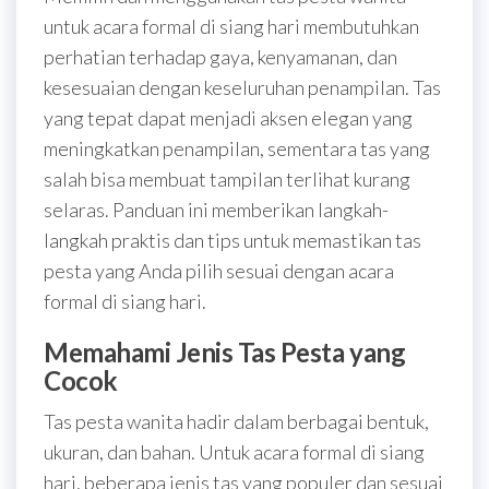
untuk acara formal di siang hari membutuhkan
perhatian terhadap gaya, kenyamanan, dan
kesesuaian dengan keseluruhan penampilan. Tas
yang tepat dapat menjadi aksen elegan yang
meningkatkan penampilan, sementara tas yang
salah bisa membuat tampilan terlihat kurang
selaras. Panduan ini memberikan langkah-
langkah praktis dan tips untuk memastikan tas
pesta yang Anda pilih sesuai dengan acara
formal di siang hari.
Memahami Jenis Tas Pesta yang
Cocok
Tas pesta wanita hadir dalam berbagai bentuk,
ukuran, dan bahan. Untuk acara formal di siang
hari, beberapa jenis tas yang populer dan sesuai