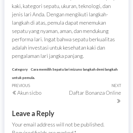
kaki, kategori sepatu, ukuran, teknologi, dan
jenis lari Anda. Dengan mengikuti langkah-
langkah di atas, pemula dapat menemukan
sepatu yang nyaman, aman, dan mendukung
performa lari. Ingat bahwa sepatu berkualitas
adalah investasi untuk kesehatan kaki dan
pengalaman lari jangka panjang.
Category
Cara memilih Sepatu lari mizuno langkah demi langkah
untuk pemula.
Post
Previous
PREVIOUS
NEXT
Next
Akun sicbo
Daftar Bonanza Online
navigation
Post
Post
Leave a Reply
Your email address will not be published.
Required fields are marked
*