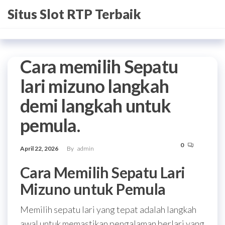
Skip
Situs Slot RTP Terbaik
to
the
content
Cara memilih Sepatu
lari mizuno langkah
demi langkah untuk
pemula.
0
April 22, 2026
By
admin
Cara Memilih Sepatu Lari
Mizuno untuk Pemula
Memilih sepatu lari yang tepat adalah langkah
awal untuk memastikan pengalaman berlari yang