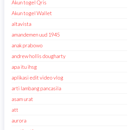
Akun togel Qris
Akun togel Wallet
altavista
amandemen uud 1945
anak prabowo
andrew hollis dougharty
apa itu ihsg
aplikasi edit video vlog
arti lambang pancasila
asam urat
att
aurora