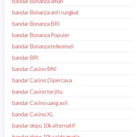
bandar Bonanza aman
bandar Bonanza anti rungkat
bandar Bonanza BRI
bandar Bonanza Populer
bandar Bonanza telkomsel
bandar BRI
bandar Casino BNI
bandar Casino Dipercaya
bandar Casino terjitu
bandar Casino uang asli
bandar Casino XL
bandar depo 10k alternatif
bandar depo 10k saldo gratis