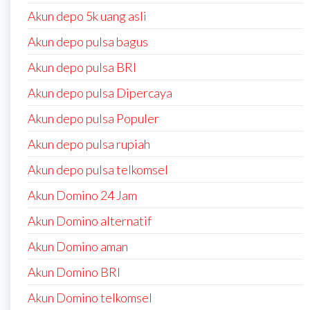
Akun depo 5k uang asli
Akun depo pulsa bagus
Akun depo pulsa BRI
Akun depo pulsa Dipercaya
Akun depo pulsa Populer
Akun depo pulsa rupiah
Akun depo pulsa telkomsel
Akun Domino 24 Jam
Akun Domino alternatif
Akun Domino aman
Akun Domino BRI
Akun Domino telkomsel