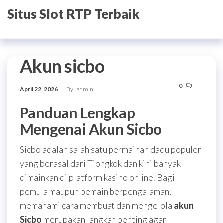
Skip
Situs Slot RTP Terbaik
to
the
content
Akun sicbo
0
April 22, 2026
By
admin
Panduan Lengkap
Mengenai Akun Sicbo
Sicbo adalah salah satu permainan dadu populer
yang berasal dari Tiongkok dan kini banyak
dimainkan di platform kasino online. Bagi
pemula maupun pemain berpengalaman,
memahami cara membuat dan mengelola
akun
Sicbo
merupakan langkah penting agar