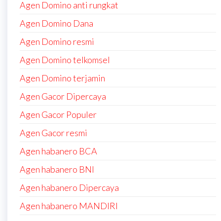
Agen Domino anti rungkat
Agen Domino Dana
Agen Domino resmi
Agen Domino telkomsel
Agen Domino terjamin
Agen Gacor Dipercaya
Agen Gacor Populer
Agen Gacor resmi
Agen habanero BCA
Agen habanero BNI
Agen habanero Dipercaya
Agen habanero MANDIRI