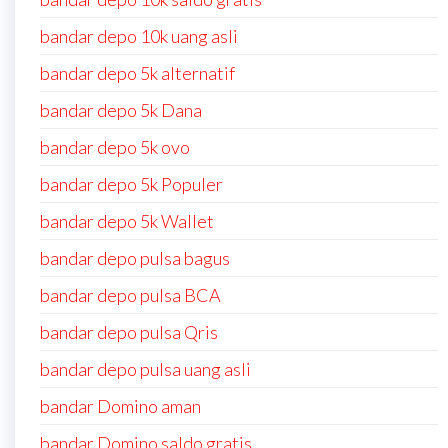
bandar depo 10k uang asli
bandar depo 5k alternatif
bandar depo 5k Dana
bandar depo 5k ovo
bandar depo 5k Populer
bandar depo 5k Wallet
bandar depo pulsa bagus
bandar depo pulsa BCA
bandar depo pulsa Qris
bandar depo pulsa uang asli
bandar Domino aman
bandar Domino saldo gratis