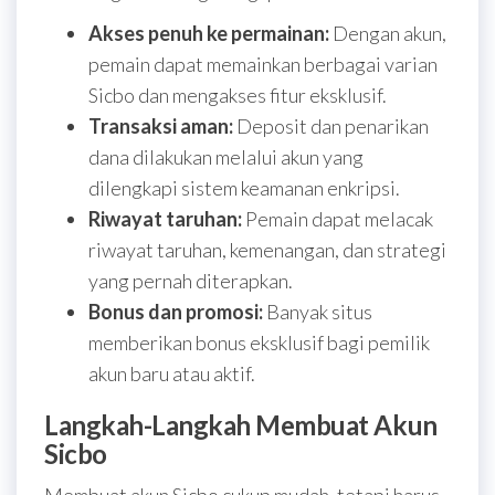
Akses penuh ke permainan:
Dengan akun,
pemain dapat memainkan berbagai varian
Sicbo dan mengakses fitur eksklusif.
Transaksi aman:
Deposit dan penarikan
dana dilakukan melalui akun yang
dilengkapi sistem keamanan enkripsi.
Riwayat taruhan:
Pemain dapat melacak
riwayat taruhan, kemenangan, dan strategi
yang pernah diterapkan.
Bonus dan promosi:
Banyak situs
memberikan bonus eksklusif bagi pemilik
akun baru atau aktif.
Langkah-Langkah Membuat Akun
Sicbo