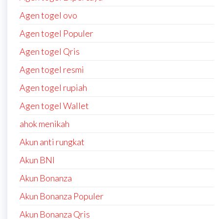
Agen togel ovo
Agen togel Populer
Agen togel Qris
Agen togel resmi
Agen togel rupiah
Agen togel Wallet
ahok menikah
Akun anti rungkat
Akun BNI
Akun Bonanza
Akun Bonanza Populer
Akun Bonanza Qris