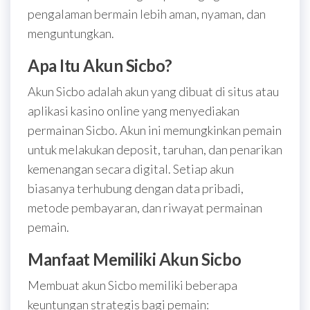
pengalaman bermain lebih aman, nyaman, dan
menguntungkan.
Apa Itu Akun Sicbo?
Akun Sicbo adalah akun yang dibuat di situs atau
aplikasi kasino online yang menyediakan
permainan Sicbo. Akun ini memungkinkan pemain
untuk melakukan deposit, taruhan, dan penarikan
kemenangan secara digital. Setiap akun
biasanya terhubung dengan data pribadi,
metode pembayaran, dan riwayat permainan
pemain.
Manfaat Memiliki Akun Sicbo
Membuat akun Sicbo memiliki beberapa
keuntungan strategis bagi pemain: