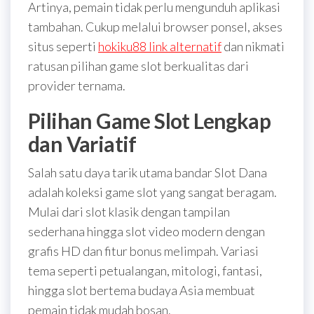
Artinya, pemain tidak perlu mengunduh aplikasi
tambahan. Cukup melalui browser ponsel, akses
situs seperti
hokiku88 link alternatif
dan nikmati
ratusan pilihan game slot berkualitas dari
provider ternama.
Pilihan Game Slot Lengkap
dan Variatif
Salah satu daya tarik utama bandar Slot Dana
adalah koleksi game slot yang sangat beragam.
Mulai dari slot klasik dengan tampilan
sederhana hingga slot video modern dengan
grafis HD dan fitur bonus melimpah. Variasi
tema seperti petualangan, mitologi, fantasi,
hingga slot bertema budaya Asia membuat
pemain tidak mudah bosan.