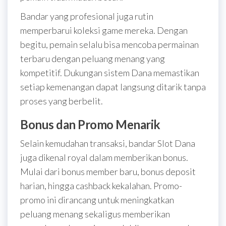
Bandar yang profesional juga rutin
memperbarui koleksi game mereka. Dengan
begitu, pemain selalu bisa mencoba permainan
terbaru dengan peluang menang yang
kompetitif. Dukungan sistem Dana memastikan
setiap kemenangan dapat langsung ditarik tanpa
proses yang berbelit.
Bonus dan Promo Menarik
Selain kemudahan transaksi, bandar Slot Dana
juga dikenal royal dalam memberikan bonus.
Mulai dari bonus member baru, bonus deposit
harian, hingga cashback kekalahan. Promo-
promo ini dirancang untuk meningkatkan
peluang menang sekaligus memberikan