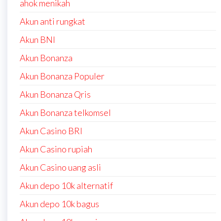
ahok menikah
Akun anti rungkat
Akun BNI
Akun Bonanza
Akun Bonanza Populer
Akun Bonanza Qris
Akun Bonanza telkomsel
Akun Casino BRI
Akun Casino rupiah
Akun Casino uang asli
Akun depo 10k alternatif
Akun depo 10k bagus