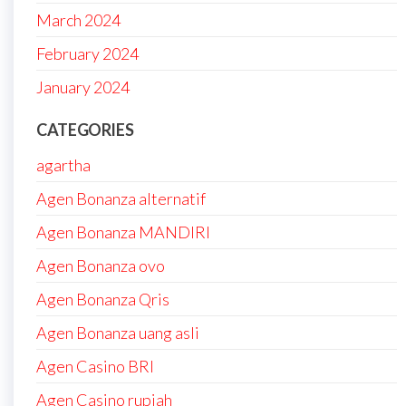
March 2024
February 2024
January 2024
CATEGORIES
agartha
Agen Bonanza alternatif
Agen Bonanza MANDIRI
Agen Bonanza ovo
Agen Bonanza Qris
Agen Bonanza uang asli
Agen Casino BRI
Agen Casino rupiah