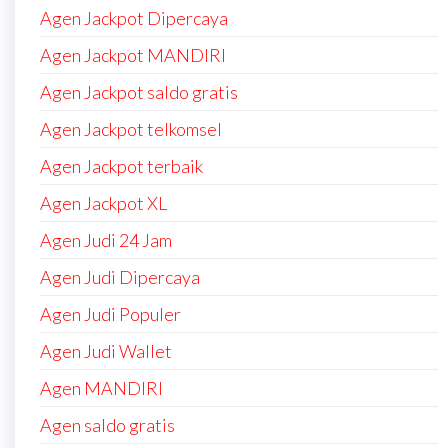
Agen Jackpot Dipercaya
Agen Jackpot MANDIRI
Agen Jackpot saldo gratis
Agen Jackpot telkomsel
Agen Jackpot terbaik
Agen Jackpot XL
Agen Judi 24 Jam
Agen Judi Dipercaya
Agen Judi Populer
Agen Judi Wallet
Agen MANDIRI
Agen saldo gratis