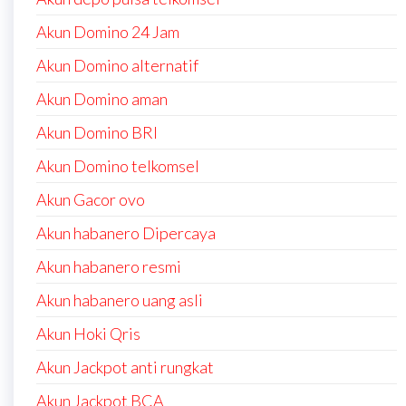
Akun Domino 24 Jam
Akun Domino alternatif
Akun Domino aman
Akun Domino BRI
Akun Domino telkomsel
Akun Gacor ovo
Akun habanero Dipercaya
Akun habanero resmi
Akun habanero uang asli
Akun Hoki Qris
Akun Jackpot anti rungkat
Akun Jackpot BCA