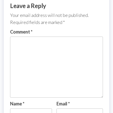
Leave a Reply
Your email address will not be published.
Required fields are marked
*
Comment
*
Name
*
Email
*