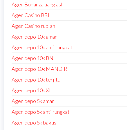
Agen Bonanza uang asli
Agen Casino BRI
Agen Casino rupiah
Agen depo 10k aman
Agen depo 10k anti rungkat
Agen depo 10k BNI
Agen depo 10k MANDIRI
Agen depo 10k terjitu
Agen depo 10k XL
Agen depo 5k aman
Agen depo 5k anti rungkat
Agen depo 5k bagus