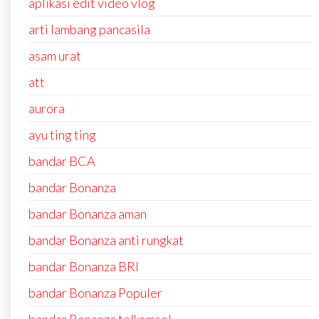
aplikasi edit video vlog
arti lambang pancasila
asam urat
att
aurora
ayu ting ting
bandar BCA
bandar Bonanza
bandar Bonanza aman
bandar Bonanza anti rungkat
bandar Bonanza BRI
bandar Bonanza Populer