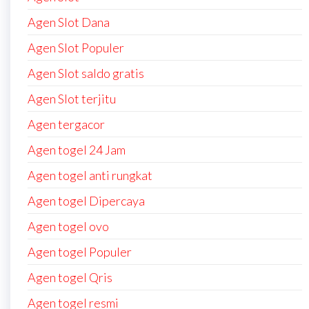
Agen Slot Dana
Agen Slot Populer
Agen Slot saldo gratis
Agen Slot terjitu
Agen tergacor
Agen togel 24 Jam
Agen togel anti rungkat
Agen togel Dipercaya
Agen togel ovo
Agen togel Populer
Agen togel Qris
Agen togel resmi