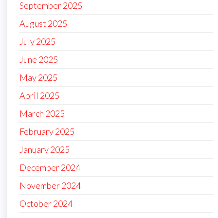
September 2025
August 2025
July 2025
June 2025
May 2025
April 2025
March 2025
February 2025
January 2025
December 2024
November 2024
October 2024