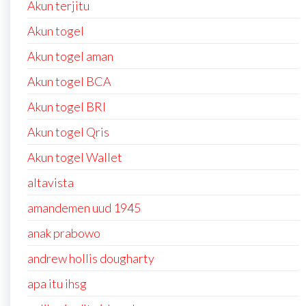
Akun terjitu
Akun togel
Akun togel aman
Akun togel BCA
Akun togel BRI
Akun togel Qris
Akun togel Wallet
altavista
amandemen uud 1945
anak prabowo
andrew hollis dougharty
apa itu ihsg