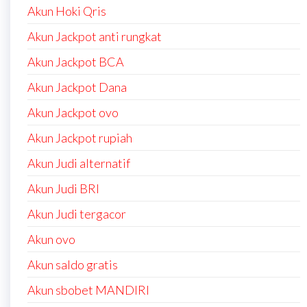
Akun Hoki Qris
Akun Jackpot anti rungkat
Akun Jackpot BCA
Akun Jackpot Dana
Akun Jackpot ovo
Akun Jackpot rupiah
Akun Judi alternatif
Akun Judi BRI
Akun Judi tergacor
Akun ovo
Akun saldo gratis
Akun sbobet MANDIRI