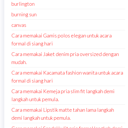
burlington
burning sun
canvas
Cara memakai Gamis polos elegan untuk acara
formal di siang hari
Cara memakai Jaket denim pria oversized dengan
mudah.
Cara memakai Kacamata fashion wanita untuk acara
formal di siang hari
Cara memakai Kemeja pria slim fit langkah demi
langkah untuk pemula.
Cara memakai Lipstik matte tahan lama langkah
demi langkah untuk pemula.