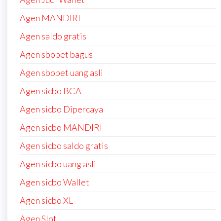
Agen MANDIRI
Agen saldo gratis
Agen sbobet bagus
Agen sbobet uang asli
Agen sicbo BCA
Agen sicbo Dipercaya
Agen sicbo MANDIRI
Agen sicbo saldo gratis
Agen sicbo uang asli
Agen sicbo Wallet
Agen sicbo XL
Agen Slot