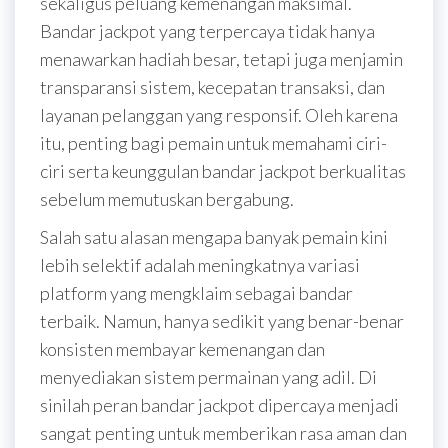
sekaligus peluang kemenangan maksimal.
Bandar jackpot yang terpercaya tidak hanya
menawarkan hadiah besar, tetapi juga menjamin
transparansi sistem, kecepatan transaksi, dan
layanan pelanggan yang responsif. Oleh karena
itu, penting bagi pemain untuk memahami ciri-
ciri serta keunggulan bandar jackpot berkualitas
sebelum memutuskan bergabung.
Salah satu alasan mengapa banyak pemain kini
lebih selektif adalah meningkatnya variasi
platform yang mengklaim sebagai bandar
terbaik. Namun, hanya sedikit yang benar-benar
konsisten membayar kemenangan dan
menyediakan sistem permainan yang adil. Di
sinilah peran bandar jackpot dipercaya menjadi
sangat penting untuk memberikan rasa aman dan