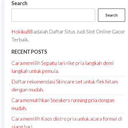
Search
Search
Hokiku88
adalah Daftar Situs Judi Slot Online Gacor
Terbaik.
RECENT POSTS
Cara memilih Sepatu lari nike pria langkah demi
langkah untuk pemula.
Daftar rekomendasi Skincare set untuk flek hitam
dengan mudah.
Cara memutihkan Sneakers running pria dengan
mudah.
Cara memilih Kaos distro pria untuk acara formal di
siang hari