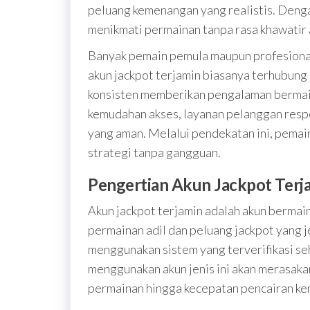
peluang kemenangan yang realistis. Denga
menikmati permainan tanpa rasa khawatir
Banyak pemain pemula maupun profesional k
akun jackpot terjamin biasanya terhubung
konsisten memberikan pengalaman bermain 
kemudahan akses, layanan pelanggan respo
yang aman. Melalui pendekatan ini, pema
strategi tanpa gangguan.
Pengertian Akun Jackpot Terj
Akun jackpot terjamin adalah akun bermai
permainan adil dan peluang jackpot yang j
menggunakan sistem yang terverifikasi se
menggunakan akun jenis ini akan merasakan
permainan hingga kecepatan pencairan k