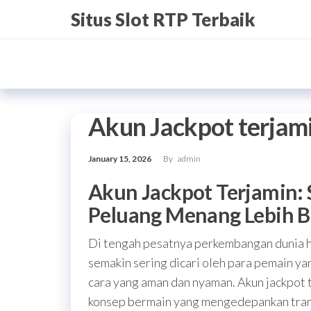
Skip
Situs Slot RTP Terbaik
to
the
content
Akun Jackpot terjam
January 15, 2026
By
admin
Akun Jackpot Terjamin:
Peluang Menang Lebih B
Di tengah pesatnya perkembangan dunia hib
semakin sering dicari oleh para pemain y
cara yang aman dan nyaman. Akun jackpot 
konsep bermain yang mengedepankan trans