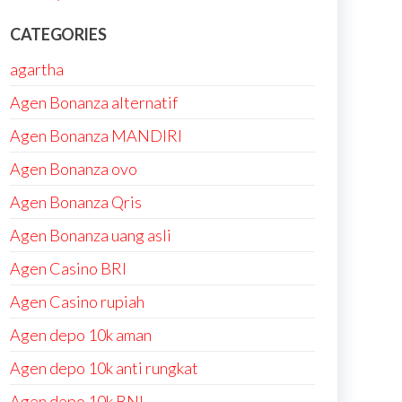
CATEGORIES
agartha
Agen Bonanza alternatif
Agen Bonanza MANDIRI
Agen Bonanza ovo
Agen Bonanza Qris
Agen Bonanza uang asli
Agen Casino BRI
Agen Casino rupiah
Agen depo 10k aman
Agen depo 10k anti rungkat
Agen depo 10k BNI