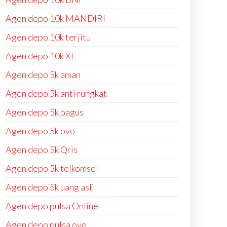
Agen depo 10k MANDIRI
Agen depo 10k terjitu
Agen depo 10k XL
Agen depo 5k aman
Agen depo 5k anti rungkat
Agen depo 5k bagus
Agen depo 5k ovo
Agen depo 5k Qris
Agen depo 5k telkomsel
Agen depo 5k uang asli
Agen depo pulsa Online
Agen depo pulsa ovo