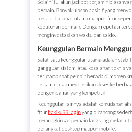
Selain itu, akun jackpot terjamin biasanya
pemain. Banyak ulasan positif yang meny
melalui halaman utama maupun fitur seper
kebutuhan bermain. Dengan reputasi terse
menginvestasikan waktu dan saldo.
Keunggulan Bermain Menggun
Salah satu keunggulan utama adalah stabil
gangguan sistem, atau kesalahan teknis ya
terutama saat pemain berada di momen kru
terjamin juga memberikan akses ke berba
pengembalian yang kompetitif.
Keunggulan lainnya adalah kemudahan akse
fitur
hokiku88 login
yang dirancang sederh
memungkinkan pemain langsung melanjutka
perangkat desktop maupun mobile.