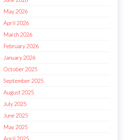
May 2026
April 2026
March 2026
February 2026
January 2026
October 2025
September 2025
August 2025
July 2025
June 2025
May 2025
April 2025