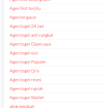
Agen Slot terjitu
Agen tergacor
Agen togel 24 Jam
Agen togel anti rungkat
Agen togel Dipercaya
Agen togel ovo
Agen togel Populer
Agen togel Qris
Agen togel resmi
Agen togel rupiah
Agen togel Wallet
ahok menikah