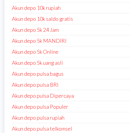
Akun depo 10k rupiah
Akun depo 10k saldo gratis
Akun depo 5k 24 Jam
Akun depo 5k MANDIRI
Akun depo 5k Online
Akun depo 5k uang asli
Akun depo pulsa bagus
Akun depo pulsa BRI
Akun depo pulsa Dipercaya
Akun depo pulsa Populer
Akun depo pulsa rupiah
Akun depo pulsa telkomsel