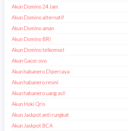
Akun Domino 24 Jam
Akun Domino alternatif
Akun Domino aman
Akun Domino BRI
Akun Domino telkomsel
Akun Gacor ovo
Akun habanero Dipercaya
Akun habanero resmi
Akun habanero uang asli
Akun Hoki Qris
Akun Jackpot anti rungkat
Akun Jackpot BCA