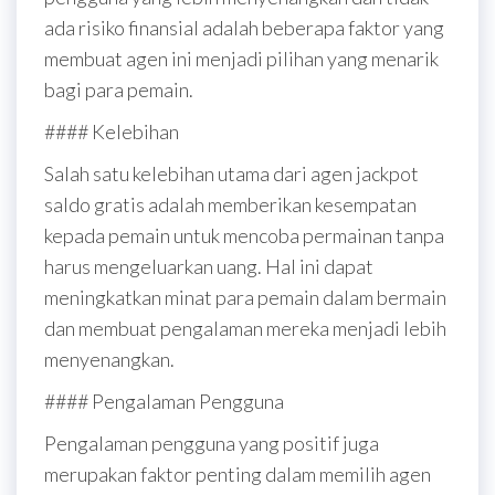
ada risiko finansial adalah beberapa faktor yang
membuat agen ini menjadi pilihan yang menarik
bagi para pemain.
#### Kelebihan
Salah satu kelebihan utama dari agen jackpot
saldo gratis adalah memberikan kesempatan
kepada pemain untuk mencoba permainan tanpa
harus mengeluarkan uang. Hal ini dapat
meningkatkan minat para pemain dalam bermain
dan membuat pengalaman mereka menjadi lebih
menyenangkan.
#### Pengalaman Pengguna
Pengalaman pengguna yang positif juga
merupakan faktor penting dalam memilih agen