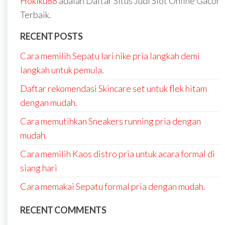
Hokiku88
adalah Daftar Situs Judi Slot Online Gacor
Terbaik.
RECENT POSTS
Cara memilih Sepatu lari nike pria langkah demi
langkah untuk pemula.
Daftar rekomendasi Skincare set untuk flek hitam
dengan mudah.
Cara memutihkan Sneakers running pria dengan
mudah.
Cara memilih Kaos distro pria untuk acara formal di
siang hari
Cara memakai Sepatu formal pria dengan mudah.
RECENT COMMENTS