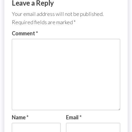
Leave a Reply
Your email address will not be published.
Required fields are marked
*
Comment
*
Name
*
Email
*