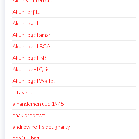
Akun Slot terbaik
Akun terjitu
Akun togel
Akun togel aman
Akun togel BCA
Akun togel BRI
Akun togel Qris
Akun togel Wallet
altavista
amandemen uud 1945
anak prabowo
andrew hollis dougharty
apa itu ihsg