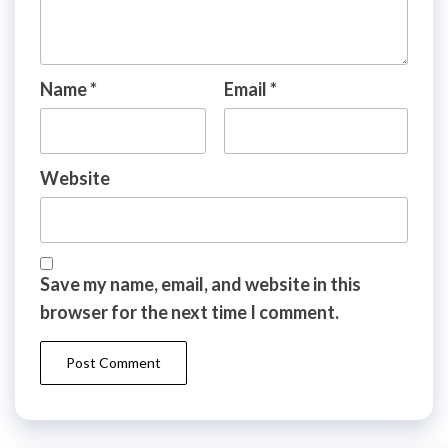
Name
*
Email
*
Website
Save my name, email, and website in this
browser for the next time I comment.