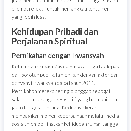
juga memanfaatkan media sosial sebagai sarana
promosi efektif untuk menjangkau konsumen
yang lebih luas.
Kehidupan Pribadi dan
Perjalanan Spiritual
Pernikahan dengan Irwansyah
Kehidupan pribadi Zaskia Sungkar juga tak lepas
dari sorotan publik. Ia menikah dengan aktor dan
penyanyi Irwansyah pada tahun 2011.
Pernikahan mereka sering dianggap sebagai
salah satu pasangan selebriti yang harmonis dan
jauh dari gosip miring. Keduanya kerap
membagikan momen kebersamaan melalui media
sosial, memperlihatkan kehidupan rumah tangga