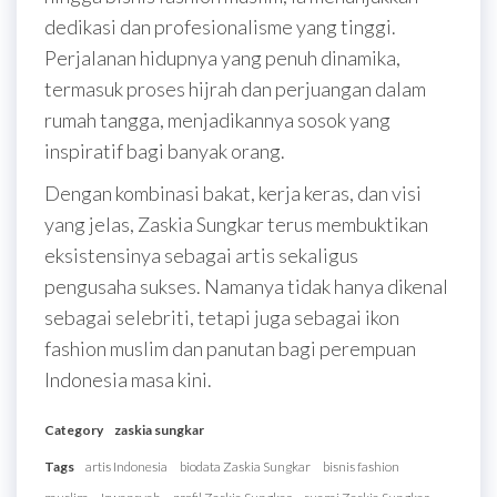
dedikasi dan profesionalisme yang tinggi.
Perjalanan hidupnya yang penuh dinamika,
termasuk proses hijrah dan perjuangan dalam
rumah tangga, menjadikannya sosok yang
inspiratif bagi banyak orang.
Dengan kombinasi bakat, kerja keras, dan visi
yang jelas, Zaskia Sungkar terus membuktikan
eksistensinya sebagai artis sekaligus
pengusaha sukses. Namanya tidak hanya dikenal
sebagai selebriti, tetapi juga sebagai ikon
fashion muslim dan panutan bagi perempuan
Indonesia masa kini.
Category
zaskia sungkar
Tags
artis Indonesia
biodata Zaskia Sungkar
bisnis fashion