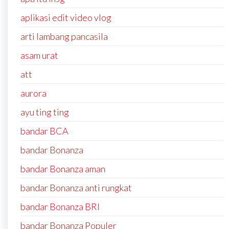
aplikasi edit video vlog
arti lambang pancasila
asam urat
att
aurora
ayu ting ting
bandar BCA
bandar Bonanza
bandar Bonanza aman
bandar Bonanza anti rungkat
bandar Bonanza BRI
bandar Bonanza Populer