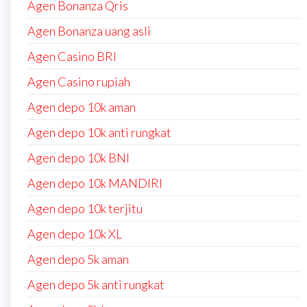
Agen Bonanza Qris
Agen Bonanza uang asli
Agen Casino BRI
Agen Casino rupiah
Agen depo 10k aman
Agen depo 10k anti rungkat
Agen depo 10k BNI
Agen depo 10k MANDIRI
Agen depo 10k terjitu
Agen depo 10k XL
Agen depo 5k aman
Agen depo 5k anti rungkat