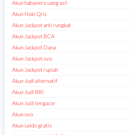
Akun habanero uang asli
Akun Hoki Qris
Akun Jackpot anti rungkat
Akun Jackpot BCA
Akun Jackpot Dana
Akun Jackpot ovo
Akun Jackpot rupiah
Akun Judi alternatif
Akun Judi BRI
Akun Judi tergacor
Akun ovo
Akun saldo gratis