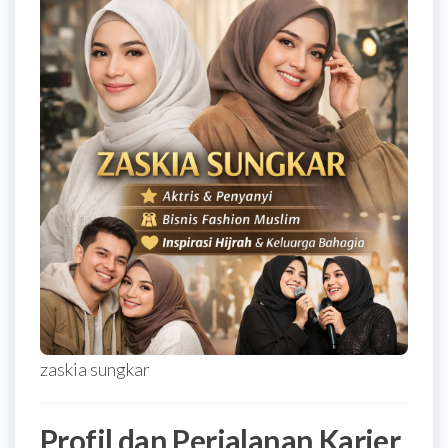
zaskia sungkar
Profil dan Perjalanan Karier