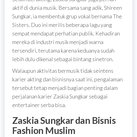
aktif di dunia musik. Bersama sang adik, Shireen
Sungkar, ia membentuk grup vokal bernama The
Sisters. Duo ini merilis beberapa lagu yang
sempat mendapat perhatian publik. Kehadiran
mereka di industri musik menjadi warna
tersendiri, terutama karena keduanya sudah
lebih dulu dikenal sebagai bintang sinetron.
Walaupun aktivitas bermusik tidak seintens
karier akting dan bisnisnya saat ini, pengalaman
tersebut tetap menjadi bagian penting dalam
perjalanan karier Zaskia Sungkar sebagai
entertainer serba bisa.
Zaskia Sungkar dan Bisnis
Fashion Muslim