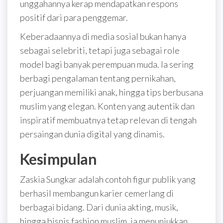
unggahannya kerap mendapatkan respons
positif dari para penggemar.
Keberadaannya di media sosial bukan hanya
sebagai selebriti, tetapi juga sebagai role
model bagi banyak perempuan muda. Ia sering
berbagi pengalaman tentang pernikahan,
perjuangan memiliki anak, hingga tips berbusana
muslim yang elegan. Konten yang autentik dan
inspiratif membuatnya tetap relevan di tengah
persaingan dunia digital yang dinamis.
Kesimpulan
Zaskia Sungkar adalah contoh figur publik yang
berhasil membangun karier cemerlang di
berbagai bidang. Dari dunia akting, musik,
hingga bisnis fashion muslim, ia menunjukkan