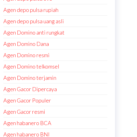
Agen depo pulsa rupiah
Agen depo pulsa uang asli
Agen Domino anti rungkat
Agen Domino Dana
Agen Domino resmi
Agen Domino telkomsel
Agen Domino terjamin
Agen Gacor Dipercaya
Agen Gacor Populer
Agen Gacor resmi
Agen habanero BCA
Agen habanero BNI