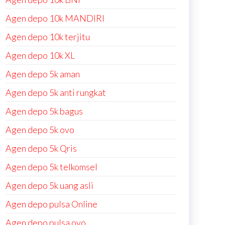
Agen depo 10k MANDIRI
Agen depo 10k terjitu
Agen depo 10k XL
Agen depo 5k aman
Agen depo 5k anti rungkat
Agen depo 5k bagus
Agen depo 5k ovo
Agen depo 5k Qris
Agen depo 5k telkomsel
Agen depo 5k uang asli
Agen depo pulsa Online
Agen depo pulsa ovo