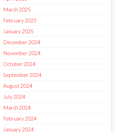
March 2025
February 2025
January 2025
December 2024
November 2024
October 2024
September 2024
August 2024
July 2024
March 2024
February 2024
January 2024