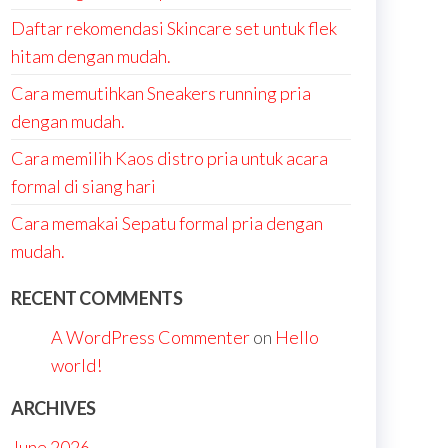
Daftar rekomendasi Skincare set untuk flek
hitam dengan mudah.
Cara memutihkan Sneakers running pria
dengan mudah.
Cara memilih Kaos distro pria untuk acara
formal di siang hari
Cara memakai Sepatu formal pria dengan
mudah.
RECENT COMMENTS
A WordPress Commenter
on
Hello
world!
ARCHIVES
June 2026