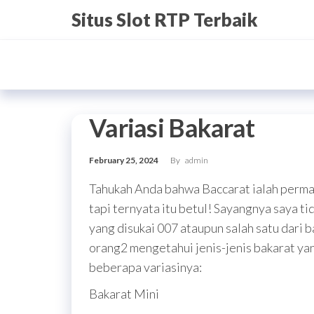
Skip
Situs Slot RTP Terbaik
to
the
content
Variasi Bakarat
February 25, 2024
By
admin
Tahukah Anda bahwa Baccarat ialah permai
tapi ternyata itu betul! Sayangnya saya t
yang disukai 007 ataupun salah satu dari
orang2 mengetahui jenis-jenis bakarat ya
beberapa variasinya:
Bakarat Mini