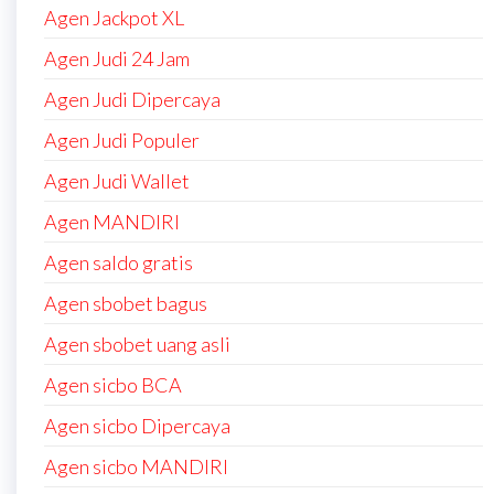
Agen Jackpot XL
Agen Judi 24 Jam
Agen Judi Dipercaya
Agen Judi Populer
Agen Judi Wallet
Agen MANDIRI
Agen saldo gratis
Agen sbobet bagus
Agen sbobet uang asli
Agen sicbo BCA
Agen sicbo Dipercaya
Agen sicbo MANDIRI