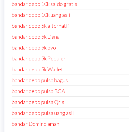
bandar depo 10k saldo gratis
bandar depo 10k uang asli
bandar depo 5k alternatif
bandar depo 5k Dana
bandar depo 5k ovo
bandar depo 5k Populer
bandar depo 5k Wallet
bandar depo pulsa bagus
bandar depo pulsa BCA
bandar depo pulsa Qris
bandar depo pulsa uang asli
bandar Domino aman