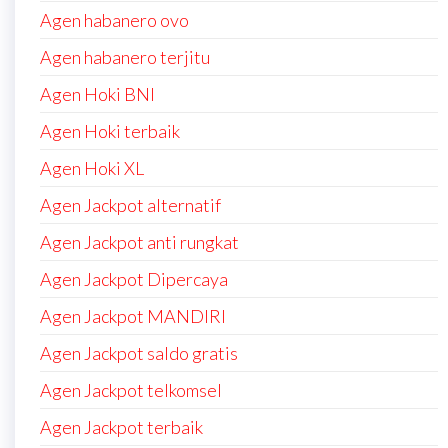
Agen habanero ovo
Agen habanero terjitu
Agen Hoki BNI
Agen Hoki terbaik
Agen Hoki XL
Agen Jackpot alternatif
Agen Jackpot anti rungkat
Agen Jackpot Dipercaya
Agen Jackpot MANDIRI
Agen Jackpot saldo gratis
Agen Jackpot telkomsel
Agen Jackpot terbaik