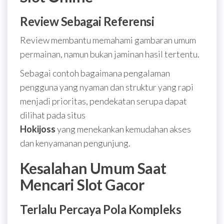
Review Sebagai Referensi
Review membantu memahami gambaran umum
permainan, namun bukan jaminan hasil tertentu.
Sebagai contoh bagaimana pengalaman
pengguna yang nyaman dan struktur yang rapi
menjadi prioritas, pendekatan serupa dapat
dilihat pada situs
Hokijoss
yang menekankan kemudahan akses
dan kenyamanan pengunjung.
Kesalahan Umum Saat
Mencari Slot Gacor
Terlalu Percaya Pola Kompleks