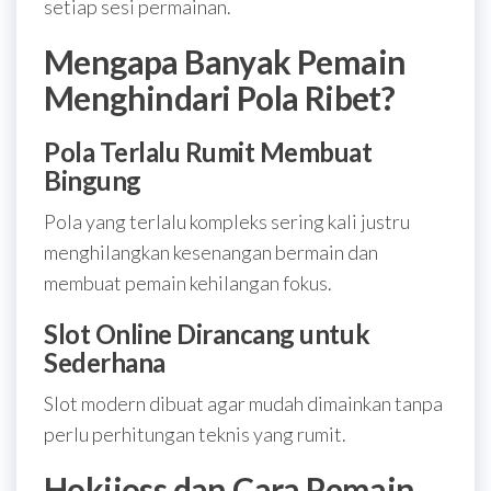
setiap sesi permainan.
Mengapa Banyak Pemain
Menghindari Pola Ribet?
Pola Terlalu Rumit Membuat
Bingung
Pola yang terlalu kompleks sering kali justru
menghilangkan kesenangan bermain dan
membuat pemain kehilangan fokus.
Slot Online Dirancang untuk
Sederhana
Slot modern dibuat agar mudah dimainkan tanpa
perlu perhitungan teknis yang rumit.
Hokijoss dan Cara Pemain