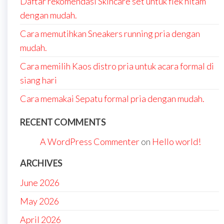
Daftar rekomendasi Skincare set untuk flek hitam
dengan mudah.
Cara memutihkan Sneakers running pria dengan
mudah.
Cara memilih Kaos distro pria untuk acara formal di
siang hari
Cara memakai Sepatu formal pria dengan mudah.
RECENT COMMENTS
A WordPress Commenter
on
Hello world!
ARCHIVES
June 2026
May 2026
April 2026