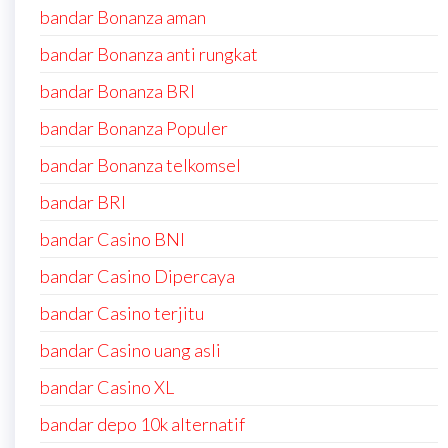
bandar Bonanza aman
bandar Bonanza anti rungkat
bandar Bonanza BRI
bandar Bonanza Populer
bandar Bonanza telkomsel
bandar BRI
bandar Casino BNI
bandar Casino Dipercaya
bandar Casino terjitu
bandar Casino uang asli
bandar Casino XL
bandar depo 10k alternatif