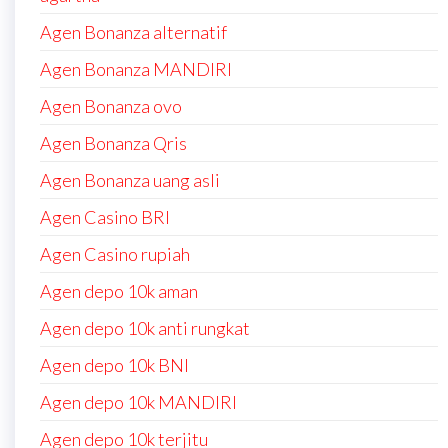
Agen Bonanza alternatif
Agen Bonanza MANDIRI
Agen Bonanza ovo
Agen Bonanza Qris
Agen Bonanza uang asli
Agen Casino BRI
Agen Casino rupiah
Agen depo 10k aman
Agen depo 10k anti rungkat
Agen depo 10k BNI
Agen depo 10k MANDIRI
Agen depo 10k terjitu