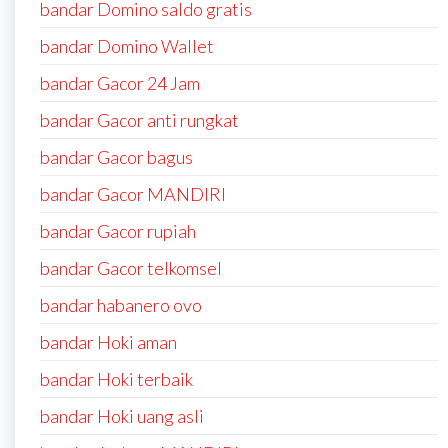
bandar Domino saldo gratis
bandar Domino Wallet
bandar Gacor 24 Jam
bandar Gacor anti rungkat
bandar Gacor bagus
bandar Gacor MANDIRI
bandar Gacor rupiah
bandar Gacor telkomsel
bandar habanero ovo
bandar Hoki aman
bandar Hoki terbaik
bandar Hoki uang asli