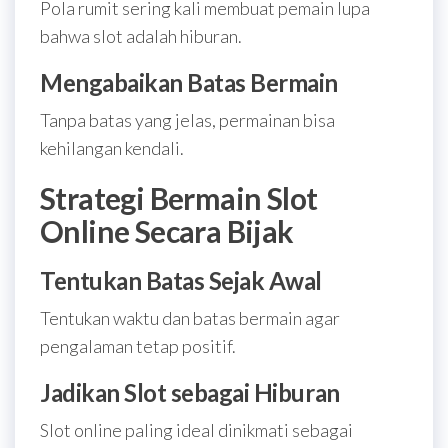
Pola rumit sering kali membuat pemain lupa
bahwa slot adalah hiburan.
Mengabaikan Batas Bermain
Tanpa batas yang jelas, permainan bisa
kehilangan kendali.
Strategi Bermain Slot
Online Secara Bijak
Tentukan Batas Sejak Awal
Tentukan waktu dan batas bermain agar
pengalaman tetap positif.
Jadikan Slot sebagai Hiburan
Slot online paling ideal dinikmati sebagai