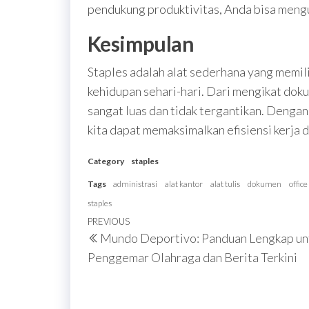
pendukung produktivitas, Anda bisa meng
Kesimpulan
Staples adalah alat sederhana yang memili
kehidupan sehari-hari. Dari mengikat do
sangat luas dan tidak tergantikan. Denga
kita dapat memaksimalkan efisiensi kerja
Category
staples
Tags
administrasi
alat kantor
alat tulis
dokumen
office
staples
Post
Previous
PREVIOUS
Mundo Deportivo: Panduan Lengkap un
navigation
Post
Penggemar Olahraga dan Berita Terkini