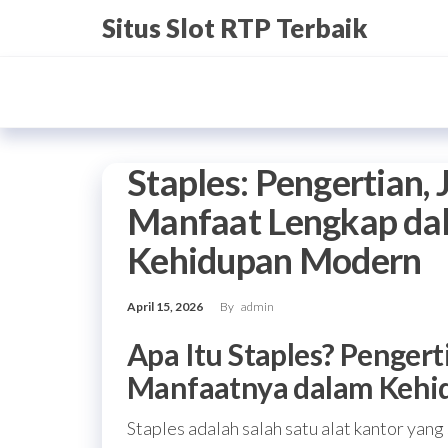
Skip
Situs Slot RTP Terbaik
to
the
content
Staples: Pengertian, J
Manfaat Lengkap da
Kehidupan Modern
April 15, 2026
By
admin
Apa Itu Staples? Pengerti
Manfaatnya dalam Kehid
Staples adalah salah satu alat kantor yan