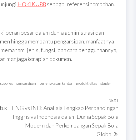
unjungi
HOKIKU88
sebagai referensi tambahan.
ki peran besar dalam dunia administrasi dan
kumen hingga membantu pengarsipan, manfaatnya
n memahami jenis, fungsi, dan cara penggunaannya,
 dan menjaga kerapian dokumen.
 supplies
pengarsipan
perlengkapan kantor
produktivitas
stapler
NEXT
Next
tuk
ENG vs IND: Analisis Lengkap Perbandingan
Post
Inggris vs Indonesia dalam Dunia Sepak Bola
Modern dan Perkembangan Sepak Bola
Global