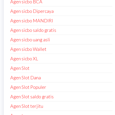
Agen sicbo BCA
Agen sicbo Dipercaya
Agen sicbo MANDIRI
Agen sicbo saldo gratis
Agen sicbo uang asli
Agen sicbo Wallet
Agen sicbo XL
Agen Slot
Agen Slot Dana
Agen Slot Populer
Agen Slot saldo gratis
Agen Slot terjitu