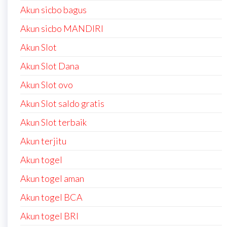
Akun sicbo bagus
Akun sicbo MANDIRI
Akun Slot
Akun Slot Dana
Akun Slot ovo
Akun Slot saldo gratis
Akun Slot terbaik
Akun terjitu
Akun togel
Akun togel aman
Akun togel BCA
Akun togel BRI