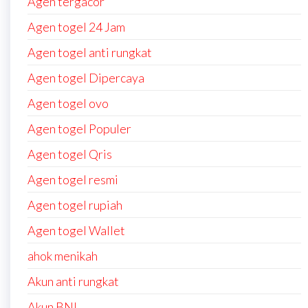
Agen tergacor
Agen togel 24 Jam
Agen togel anti rungkat
Agen togel Dipercaya
Agen togel ovo
Agen togel Populer
Agen togel Qris
Agen togel resmi
Agen togel rupiah
Agen togel Wallet
ahok menikah
Akun anti rungkat
Akun BNI