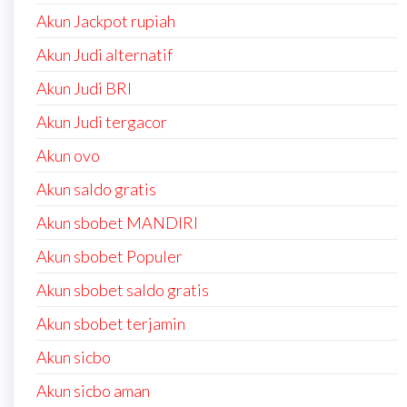
Akun Jackpot rupiah
Akun Judi alternatif
Akun Judi BRI
Akun Judi tergacor
Akun ovo
Akun saldo gratis
Akun sbobet MANDIRI
Akun sbobet Populer
Akun sbobet saldo gratis
Akun sbobet terjamin
Akun sicbo
Akun sicbo aman