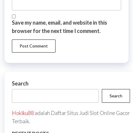
Save my name, email, and website in this
browser for the next time I comment.
Search
Search
Hokiku88
adalah Daftar Situs Judi Slot Online Gacor
Terbaik.