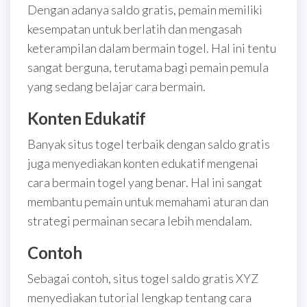
Dengan adanya saldo gratis, pemain memiliki
kesempatan untuk berlatih dan mengasah
keterampilan dalam bermain togel. Hal ini tentu
sangat berguna, terutama bagi pemain pemula
yang sedang belajar cara bermain.
Konten Edukatif
Banyak situs togel terbaik dengan saldo gratis
juga menyediakan konten edukatif mengenai
cara bermain togel yang benar. Hal ini sangat
membantu pemain untuk memahami aturan dan
strategi permainan secara lebih mendalam.
Contoh
Sebagai contoh, situs togel saldo gratis XYZ
menyediakan tutorial lengkap tentang cara