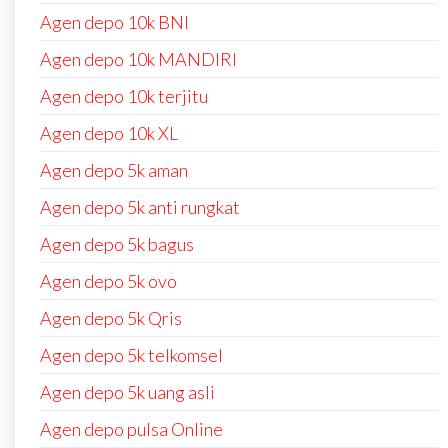
Agen depo 10k BNI
Agen depo 10k MANDIRI
Agen depo 10k terjitu
Agen depo 10k XL
Agen depo 5k aman
Agen depo 5k anti rungkat
Agen depo 5k bagus
Agen depo 5k ovo
Agen depo 5k Qris
Agen depo 5k telkomsel
Agen depo 5k uang asli
Agen depo pulsa Online