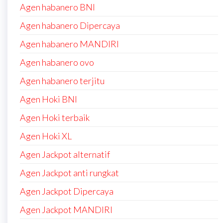
Agen habanero BNI
Agen habanero Dipercaya
Agen habanero MANDIRI
Agen habanero ovo
Agen habanero terjitu
Agen Hoki BNI
Agen Hoki terbaik
Agen Hoki XL
Agen Jackpot alternatif
Agen Jackpot anti rungkat
Agen Jackpot Dipercaya
Agen Jackpot MANDIRI