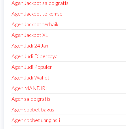
Agen Jackpot saldo gratis
Agen Jackpot telkomsel
Agen Jackpot terbaik
Agen Jackpot XL
Agen Judi 24 Jam
Agen Judi Dipercaya
Agen Judi Populer
Agen Judi Wallet
Agen MANDIRI
Agen saldo gratis
Agen sbobet bagus
Agen sbobet uang asli