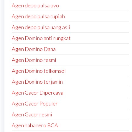
Agen depo pulsa ovo
Agen depo pulsa rupiah
Agen depo pulsa uang asli
Agen Domino anti rungkat
Agen Domino Dana
Agen Domino resmi
Agen Domino telkomsel
Agen Domino terjamin
Agen Gacor Dipercaya
Agen Gacor Populer
Agen Gacor resmi
Agen habanero BCA