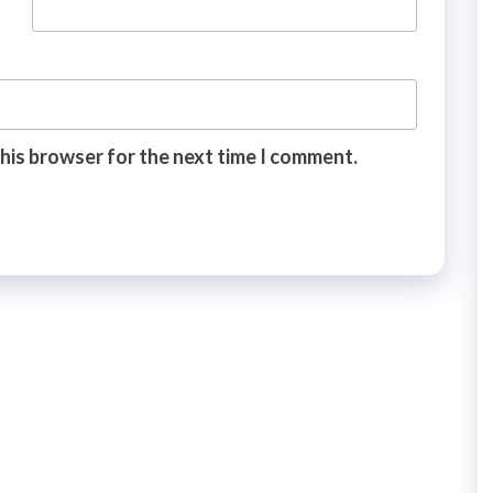
this browser for the next time I comment.