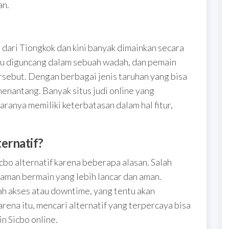
an.
dari Tiongkok dan kini banyak dimainkan secara
adu diguncang dalam sebuah wadah, dan pemain
rsebut. Dengan berbagai jenis taruhan yang bisa
menantang. Banyak situs judi online yang
ranya memiliki keterbatasan dalam hal fitur,
ernatif?
cbo alternatif karena beberapa alasan. Salah
aman bermain yang lebih lancar dan aman.
h akses atau downtime, yang tentu akan
na itu, mencari alternatif yang terpercaya bisa
n Sicbo online.