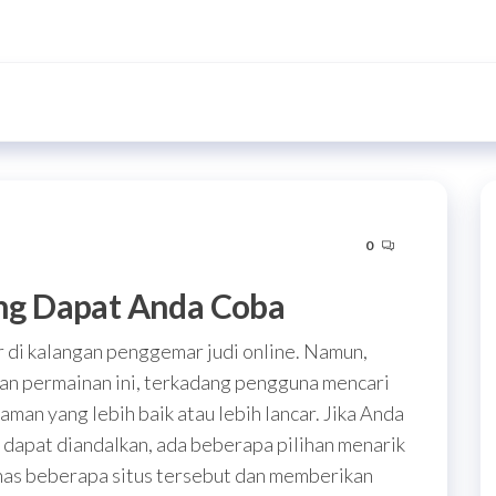
0
yang Dapat Anda Coba
 di kalangan penggemar judi online. Namun,
n permainan ini, terkadang pengguna mencari
man yang lebih baik atau lebih lancar. Jika Anda
g dapat diandalkan, ada beberapa pilihan menarik
ahas beberapa situs tersebut dan memberikan