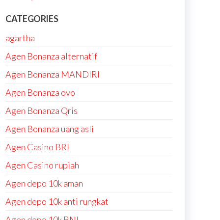
CATEGORIES
agartha
Agen Bonanza alternatif
Agen Bonanza MANDIRI
Agen Bonanza ovo
Agen Bonanza Qris
Agen Bonanza uang asli
Agen Casino BRI
Agen Casino rupiah
Agen depo 10k aman
Agen depo 10k anti rungkat
Agen depo 10k BNI