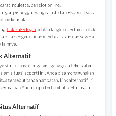
arat, roulette, dan slot online.
ungan pelanggan yang ramah dan responsif siap
alami kendala.
ung,
hokiku88 login
adalah langkah pertama untuk
nda bisa dengan mudah membuat akun dan segera
 lainnya.
k Alternatif
anya situs utama mengalami gangguan teknis atau
Dalam situasi seperti ini, Anda bisa menggunakan
tus tersebut tanpa hambatan. Link alternatif ini
 permainan Anda tanpa terhambat oleh masalah
itus Alternatif