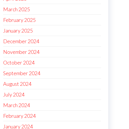
March 2025
February 2025
January 2025
December 2024
November 2024
October 2024
September 2024
August 2024
July 2024
March 2024
February 2024
January 2024