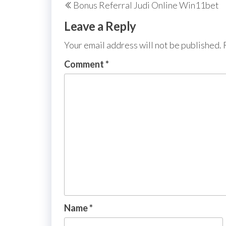
Bonus Referral Judi Online Win11bet
navigation
Post
Leave a Reply
Your email address will not be published.
Comment
*
Name
*