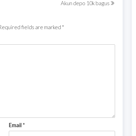
Akun depo 10k bagus
Post
Required fields are marked
*
Email
*