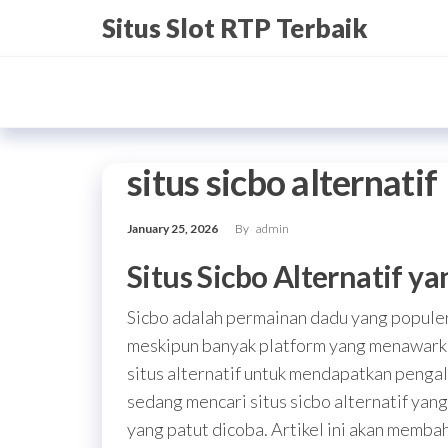
Skip
Situs Slot RTP Terbaik
to
the
content
situs sicbo alternatif
January 25, 2026
By
admin
Situs Sicbo Alternatif 
Sicbo adalah permainan dadu yang populer
meskipun banyak platform yang menawarka
situs alternatif untuk mendapatkan pengala
sedang mencari situs sicbo alternatif yan
yang patut dicoba. Artikel ini akan memb