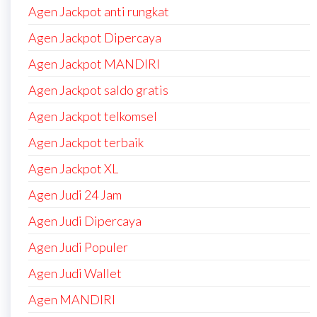
Agen Jackpot anti rungkat
Agen Jackpot Dipercaya
Agen Jackpot MANDIRI
Agen Jackpot saldo gratis
Agen Jackpot telkomsel
Agen Jackpot terbaik
Agen Jackpot XL
Agen Judi 24 Jam
Agen Judi Dipercaya
Agen Judi Populer
Agen Judi Wallet
Agen MANDIRI