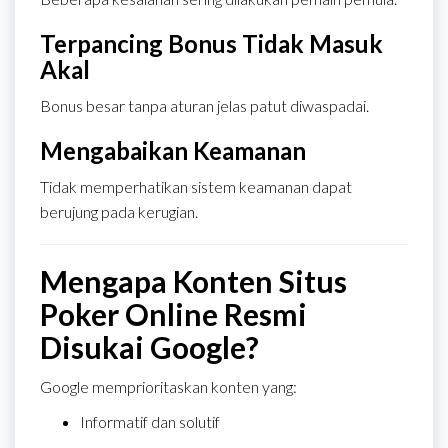
Terpancing Bonus Tidak Masuk
Akal
Bonus besar tanpa aturan jelas patut diwaspadai.
Mengabaikan Keamanan
Tidak memperhatikan sistem keamanan dapat
berujung pada kerugian.
Mengapa Konten Situs
Poker Online Resmi
Disukai Google?
Google memprioritaskan konten yang:
Informatif dan solutif