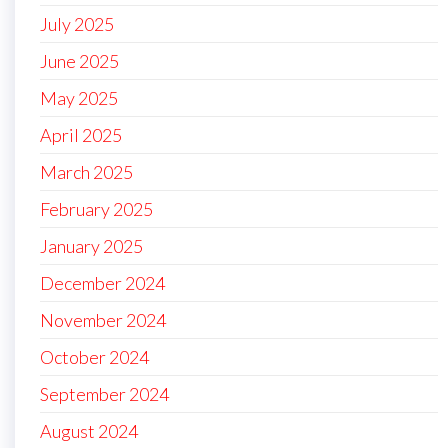
July 2025
June 2025
May 2025
April 2025
March 2025
February 2025
January 2025
December 2024
November 2024
October 2024
September 2024
August 2024