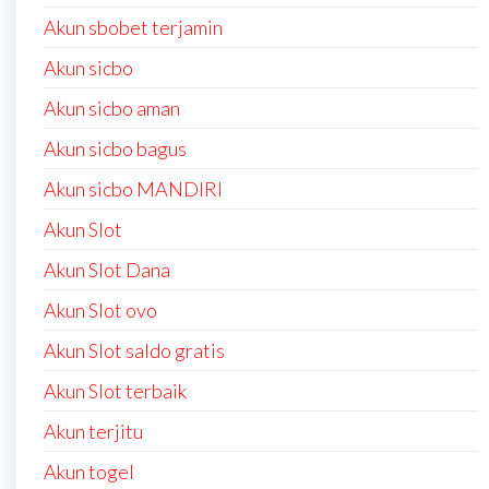
Akun sbobet terjamin
Akun sicbo
Akun sicbo aman
Akun sicbo bagus
Akun sicbo MANDIRI
Akun Slot
Akun Slot Dana
Akun Slot ovo
Akun Slot saldo gratis
Akun Slot terbaik
Akun terjitu
Akun togel