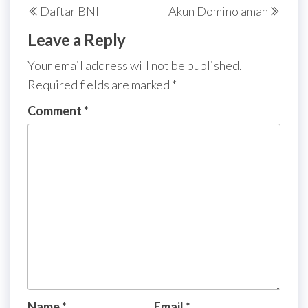
Daftar BNI
Akun Domino aman
navigation
Post
Post
Leave a Reply
Your email address will not be published.
Required fields are marked
*
Comment
*
Name
*
Email
*