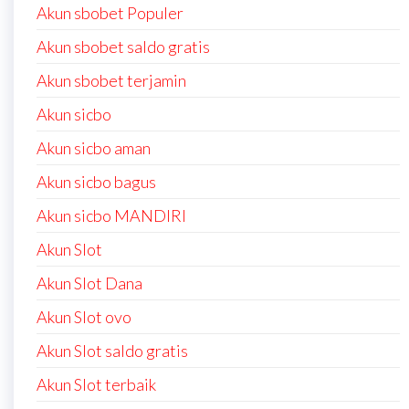
Akun sbobet Populer
Akun sbobet saldo gratis
Akun sbobet terjamin
Akun sicbo
Akun sicbo aman
Akun sicbo bagus
Akun sicbo MANDIRI
Akun Slot
Akun Slot Dana
Akun Slot ovo
Akun Slot saldo gratis
Akun Slot terbaik