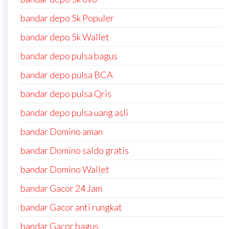
bandar depo 5k Populer
bandar depo 5k Wallet
bandar depo pulsa bagus
bandar depo pulsa BCA
bandar depo pulsa Qris
bandar depo pulsa uang asli
bandar Domino aman
bandar Domino saldo gratis
bandar Domino Wallet
bandar Gacor 24 Jam
bandar Gacor anti rungkat
bandar Gacor bagus