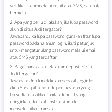
verifikasi akun melalui email atau SMS, dan mulai
bermain.
2. Apa yang perlu dilakukan jika lupa password
akun di situs Judi tergacor?
Jawaban: Jika lupa password, gunakan fitur lupa
password pada halaman login, ikuti petunjuk
untuk mengatur ulang password melalui email
atau SMS yang terdaftar.
3. Bagaimana cara melakukan deposit di situs
Judi tergacor?
Jawaban: Untuk melakukan deposit, login ke
akun Anda, pilih metode pembayaran yang
tersedia, masukkan jumlah deposit yang
diinginkan, dan ikuti instruksi untuk
menyelesaikan transaksi.