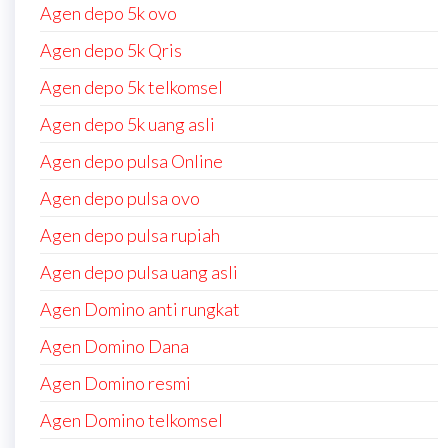
Agen depo 5k ovo
Agen depo 5k Qris
Agen depo 5k telkomsel
Agen depo 5k uang asli
Agen depo pulsa Online
Agen depo pulsa ovo
Agen depo pulsa rupiah
Agen depo pulsa uang asli
Agen Domino anti rungkat
Agen Domino Dana
Agen Domino resmi
Agen Domino telkomsel