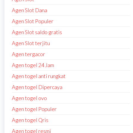
Agen Slot Dana
Agen Slot Populer
Agen Slot saldo gratis
Agen Slot terjitu
Agen tergacor
Agen togel 24 Jam
Agen togel anti rungkat
Agen togel Dipercaya
Agen togel ovo
Agen togel Populer
Agen togel Qris
Agen togel resmi