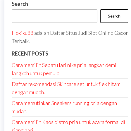
Search
Search
Hokiku88
adalah Daftar Situs Judi Slot Online Gacor
Terbaik.
RECENT POSTS
Cara memilih Sepatu lari nike pria langkah demi
langkah untuk pemula.
Daftar rekomendasi Skincare set untuk flek hitam
dengan mudah.
Cara memutihkan Sneakers running pria dengan
mudah.
Cara memilih Kaos distro pria untuk acara formal di
siang hari