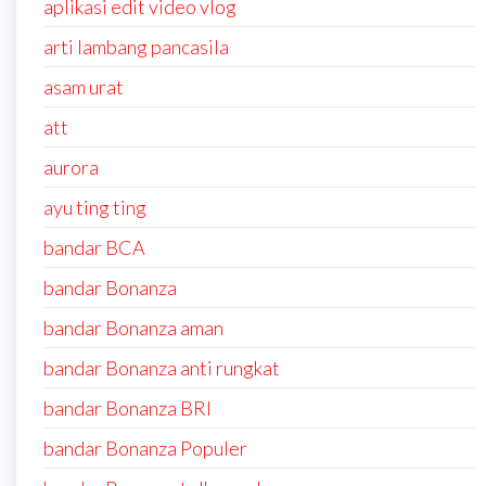
aplikasi edit video vlog
arti lambang pancasila
asam urat
att
aurora
ayu ting ting
bandar BCA
bandar Bonanza
bandar Bonanza aman
bandar Bonanza anti rungkat
bandar Bonanza BRI
bandar Bonanza Populer