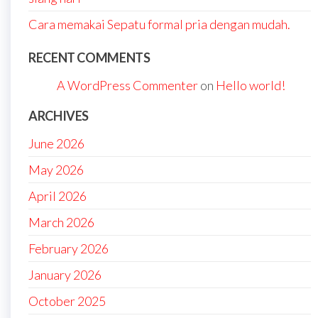
Cara memakai Sepatu formal pria dengan mudah.
RECENT COMMENTS
A WordPress Commenter
on
Hello world!
ARCHIVES
June 2026
May 2026
April 2026
March 2026
February 2026
January 2026
October 2025