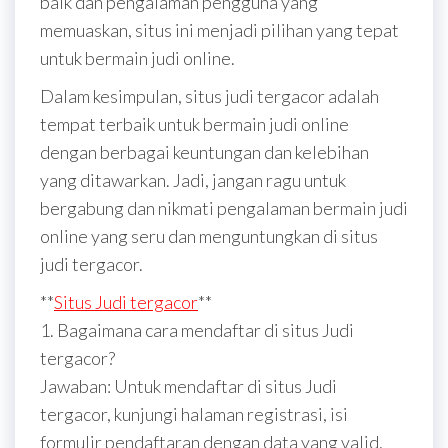
baik dan pengalaman pengguna yang
memuaskan, situs ini menjadi pilihan yang tepat
untuk bermain judi online.
Dalam kesimpulan, situs judi tergacor adalah
tempat terbaik untuk bermain judi online
dengan berbagai keuntungan dan kelebihan
yang ditawarkan. Jadi, jangan ragu untuk
bergabung dan nikmati pengalaman bermain judi
online yang seru dan menguntungkan di situs
judi tergacor.
**
Situs Judi tergacor
**
1. Bagaimana cara mendaftar di situs Judi
tergacor?
Jawaban: Untuk mendaftar di situs Judi
tergacor, kunjungi halaman registrasi, isi
formulir pendaftaran dengan data yang valid,