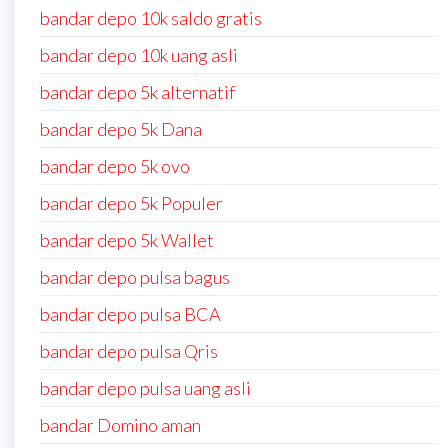
bandar depo 10k saldo gratis
bandar depo 10k uang asli
bandar depo 5k alternatif
bandar depo 5k Dana
bandar depo 5k ovo
bandar depo 5k Populer
bandar depo 5k Wallet
bandar depo pulsa bagus
bandar depo pulsa BCA
bandar depo pulsa Qris
bandar depo pulsa uang asli
bandar Domino aman