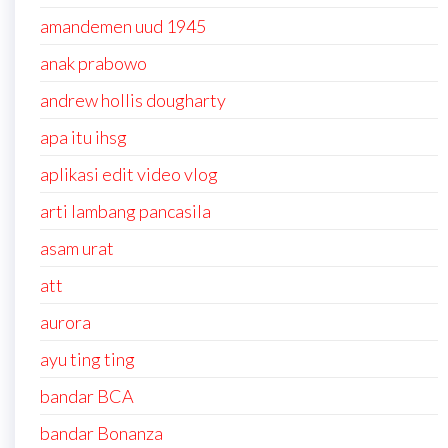
amandemen uud 1945
anak prabowo
andrew hollis dougharty
apa itu ihsg
aplikasi edit video vlog
arti lambang pancasila
asam urat
att
aurora
ayu ting ting
bandar BCA
bandar Bonanza