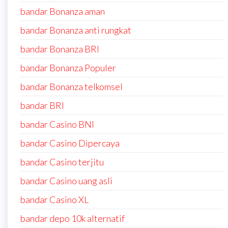
bandar Bonanza aman
bandar Bonanza anti rungkat
bandar Bonanza BRI
bandar Bonanza Populer
bandar Bonanza telkomsel
bandar BRI
bandar Casino BNI
bandar Casino Dipercaya
bandar Casino terjitu
bandar Casino uang asli
bandar Casino XL
bandar depo 10k alternatif