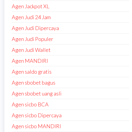
Agen Jackpot XL
Agen Judi 24 Jam
Agen Judi Dipercaya
Agen Judi Populer
Agen Judi Wallet
Agen MANDIRI
Agen saldo gratis
Agen sbobet bagus
Agen sbobet uang asli
Agen sicbo BCA
Agen sicbo Dipercaya
Agen sicbo MANDIRI