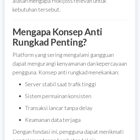
alasan mengapa Hokijoss relevan untuk
kebutuhan tersebut.
Mengapa Konsep Anti
Rungkad Penting?
Platform yang sering mengalami gangguan
dapat mengurangi kenyamanan dan kepercayaan
pengguna. Konsep anti rungkad menekankan:
Server stabil saat trafik tinggi
Sistem permainan konsisten
Transaksi lancar tanpa delay
Keamanan data terjaga
Dengan fondasi ini, pengguna dapat menikmati