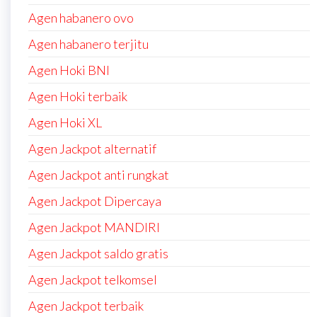
Agen habanero ovo
Agen habanero terjitu
Agen Hoki BNI
Agen Hoki terbaik
Agen Hoki XL
Agen Jackpot alternatif
Agen Jackpot anti rungkat
Agen Jackpot Dipercaya
Agen Jackpot MANDIRI
Agen Jackpot saldo gratis
Agen Jackpot telkomsel
Agen Jackpot terbaik