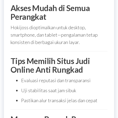
Akses Mudah di Semua
Perangkat
Hokijoss dioptimalkan untuk desktop,
smartphone, dan tablet—pengalaman tetap
konsisten di berbagai ukuran layar.
Tips Memilih Situs Judi
Online Anti Rungkad
Evaluasi reputasi dan transparansi
Uji stabilitas saat jam sibuk
Pastikan alur transaksi jelas dan cepat