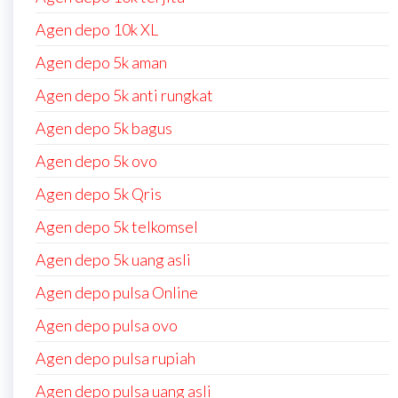
Agen depo 10k XL
Agen depo 5k aman
Agen depo 5k anti rungkat
Agen depo 5k bagus
Agen depo 5k ovo
Agen depo 5k Qris
Agen depo 5k telkomsel
Agen depo 5k uang asli
Agen depo pulsa Online
Agen depo pulsa ovo
Agen depo pulsa rupiah
Agen depo pulsa uang asli