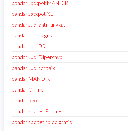
bandar Jackpot MANDIRI
bandar Jackpot XL
bandar Judi anti rungkat
bandar Judi bagus
bandar Judi BRI
bandar Judi Dipercaya
bandar Judi terbaik
bandar MANDIRI
bandar Online
bandar ovo
bandar sbobet Populer
bandar sbobet saldo gratis