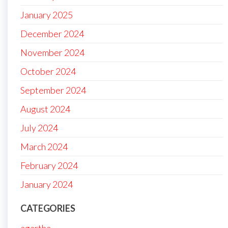
January 2025
December 2024
November 2024
October 2024
September 2024
August 2024
July 2024
March 2024
February 2024
January 2024
CATEGORIES