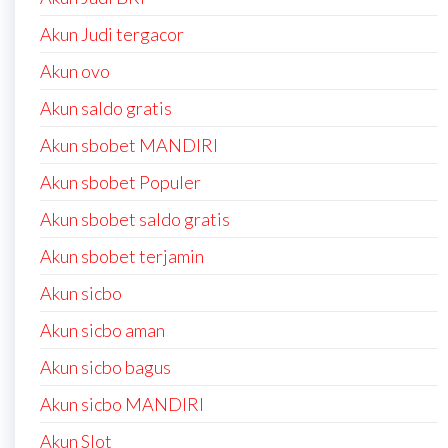
Akun Judi tergacor
Akun ovo
Akun saldo gratis
Akun sbobet MANDIRI
Akun sbobet Populer
Akun sbobet saldo gratis
Akun sbobet terjamin
Akun sicbo
Akun sicbo aman
Akun sicbo bagus
Akun sicbo MANDIRI
Akun Slot