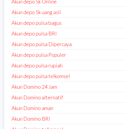
Akun depo 5k Online
Akun depo 5k uang asli
Akun depo pulsa bagus
Akun depo pulsa BRI
Akun depo pulsa Dipercaya
Akun depo pulsa Populer
Akun depo pulsa rupiah
Akun depo pulsa telkomsel
Akun Domino 24 Jam
Akun Domino alternatif
Akun Domino aman
Akun Domino BRI