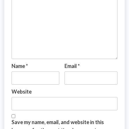
Name
*
Email
*
Website
Save my name, email, and website in this