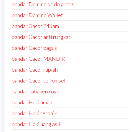
bandar Domino saldo gratis
bandar Domino Wallet
bandar Gacor 24 Jam
bandar Gacor anti rungkat
bandar Gacor bagus
bandar Gacor MANDIRI
bandar Gacor rupiah
bandar Gacor telkomsel
bandar habanero ovo
bandar Hoki aman
bandar Hoki terbaik
bandar Hoki uang asli