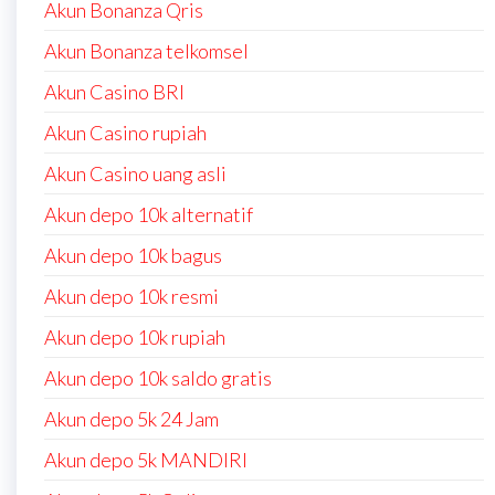
Akun Bonanza Qris
Akun Bonanza telkomsel
Akun Casino BRI
Akun Casino rupiah
Akun Casino uang asli
Akun depo 10k alternatif
Akun depo 10k bagus
Akun depo 10k resmi
Akun depo 10k rupiah
Akun depo 10k saldo gratis
Akun depo 5k 24 Jam
Akun depo 5k MANDIRI