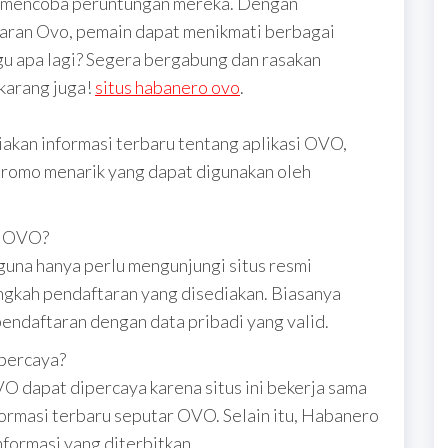
gin mencoba peruntungan mereka. Dengan
an Ovo, pemain dapat menikmati berbagai
gu apa lagi? Segera bergabung dan rasakan
karang juga!
situs habanero ovo
.
kan informasi terbaru tentang aplikasi OVO,
 promo menarik yang dapat digunakan oleh
o OVO?
na hanya perlu mengunjungi situs resmi
ngkah pendaftaran yang disediakan. Biasanya
pendaftaran dengan data pribadi yang valid.
rpercaya?
O dapat dipercaya karena situs ini bekerja sama
formasi terbaru seputar OVO. Selain itu, Habanero
formasi yang diterbitkan.