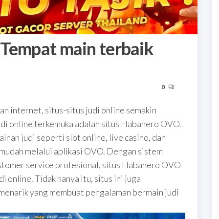
 Tempat main terbaik
0
 internet, situs-situs judi online semakin
judi online terkemuka adalah situs Habanero OVO.
nan judi seperti slot online, live casino, dan
mudah melalui aplikasi OVO. Dengan sistem
stomer service profesional, situs Habanero OVO
 online. Tidak hanya itu, situs ini juga
menarik yang membuat pengalaman bermain judi