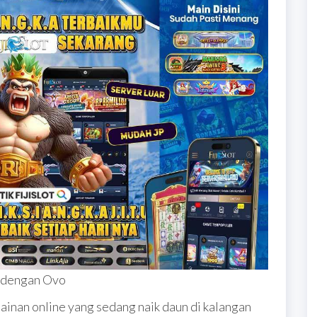
k dengan Ovo
inan online yang sedang naik daun di kalangan