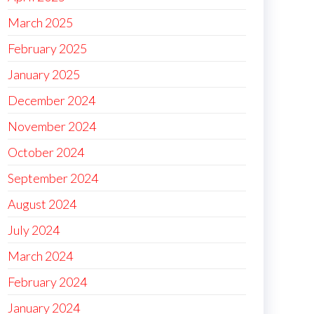
March 2025
February 2025
January 2025
December 2024
November 2024
October 2024
September 2024
August 2024
July 2024
March 2024
February 2024
January 2024