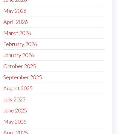
May 2026
April 2026
March 2026
February 2026
January 2026
October 2025
September 2025
August 2025
July 2025
June 2025
May 2025
April 2025