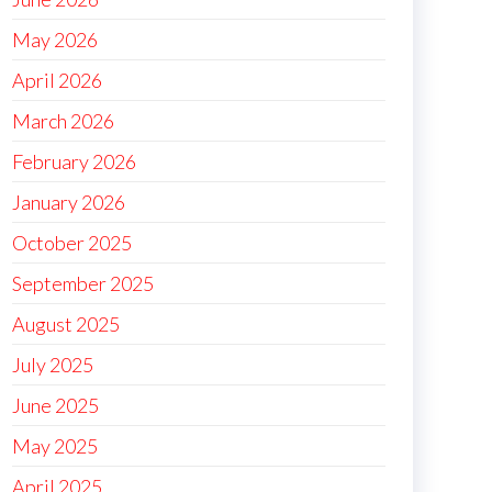
May 2026
April 2026
March 2026
February 2026
January 2026
October 2025
September 2025
August 2025
July 2025
June 2025
May 2025
April 2025