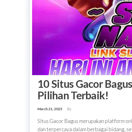
10 Situs Gacor Bagus
Pilihan Terbaik!
March 21, 2025
By
Situs Gacor Bagus merupakan platform onl
dan terpercaya dalam berbagai bidang, sep