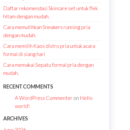
Daftar rekomendasi Skincare set untuk flek
hitam dengan mudah.
Cara memutihkan Sneakers running pria
dengan mudah.
Cara memilih Kaos distro pria untuk acara
formal di siang hari
Cara memakai Sepatu formal pria dengan
mudah.
RECENT COMMENTS
A WordPress Commenter
on
Hello
world!
ARCHIVES
June 2026