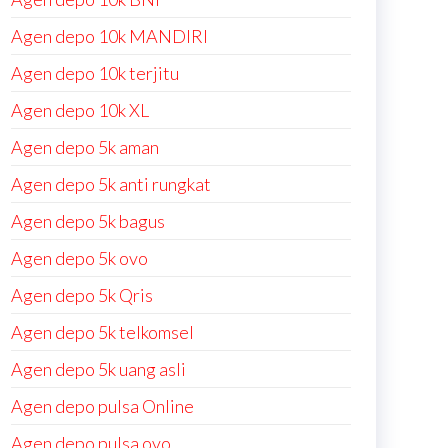
Agen depo 10k MANDIRI
Agen depo 10k terjitu
Agen depo 10k XL
Agen depo 5k aman
Agen depo 5k anti rungkat
Agen depo 5k bagus
Agen depo 5k ovo
Agen depo 5k Qris
Agen depo 5k telkomsel
Agen depo 5k uang asli
Agen depo pulsa Online
Agen depo pulsa ovo