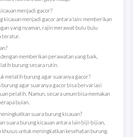
kicauan menjadi gacor?
 kicauan menjadi gacor antara lain: memberikan
gan yang nyaman, rajin merawat bulu-bulu
 teratur.
kan?
an dengan memberikan perawatan yang baik,
atih burung secara rutin.
uk melatih burung agar suaranya gacor?
 burung agar suaranya gacor bisa bervariasi
uan pelatih. Namun, secara umum bisa memakan
erapa bulan.
 meningkatkan suara burung kicauan?
 suara burung kicauan antara lain biji-bijian,
n khusus untuk meningkatkan kesehatan burung.