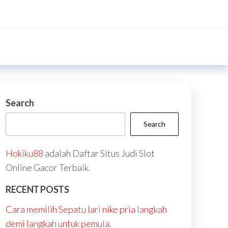
Search
Search
Hokiku88
adalah Daftar Situs Judi Slot
Online Gacor Terbaik.
RECENT POSTS
Cara memilih Sepatu lari nike pria langkah
demi langkah untuk pemula.