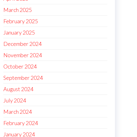
March 2025
February 2025
January 2025
December 2024
November 2024
October 2024
September 2024
August 2024
July 2024
March 2024
February 2024
January 2024