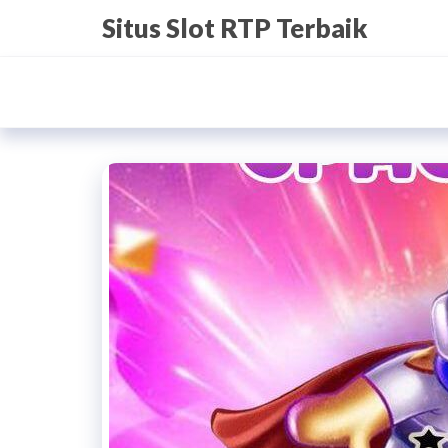
Skip
Situs Slot RTP Terbaik
to
the
content