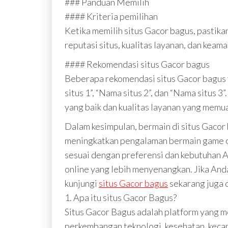
### Panduan Memilih
#### Kriteria pemilihan
Ketika memilih situs Gacor bagus, pastika
reputasi situs, kualitas layanan, dan keam
#### Rekomendasi situs Gacor bagus
Beberapa rekomendasi situs Gacor bagus
situs 1”, “Nama situs 2”, dan “Nama situs 3”
yang baik dan kualitas layanan yang memu
Dalam kesimpulan, bermain di situs Gacor
meningkatkan pengalaman bermain game onl
sesuai dengan preferensi dan kebutuhan 
online yang lebih menyenangkan. Jika And
kunjungi
situs Gacor bagus
sekarang juga 
1. Apa itu situs Gacor Bagus?
Situs Gacor Bagus adalah platform yang m
perkembangan teknologi, kesehatan, kecant