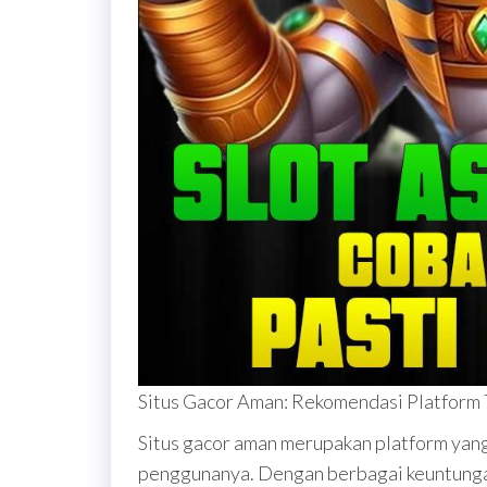
Situs Gacor Aman: Rekomendasi Platform
Situs gacor aman merupakan platform yang
penggunanya. Dengan berbagai keuntungan