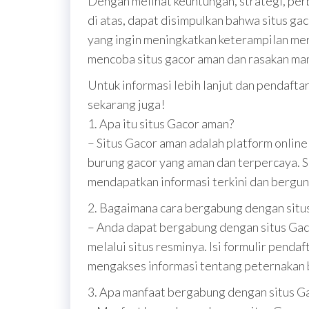
Dengan melihat keuntungan, strategi, per
di atas, dapat disimpulkan bahwa situs ga
yang ingin meningkatkan keterampilan mer
mencoba situs gacor aman dan rasakan man
Untuk informasi lebih lanjut dan pendaftar
sekarang juga!
1. Apa itu situs Gacor aman?
– Situs Gacor aman adalah platform onlin
burung gacor yang aman dan terpercaya. 
mendapatkan informasi terkini dan bergun
2. Bagaimana cara bergabung dengan situ
– Anda dapat bergabung dengan situs Gac
melalui situs resminya. Isi formulir pendaf
mengakses informasi tentang peternakan 
3. Apa manfaat bergabung dengan situs G