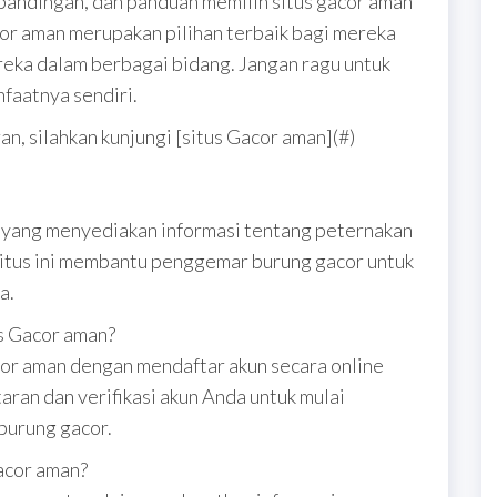
bandingan, dan panduan memilih situs gacor aman
cor aman merupakan pilihan terbaik bagi mereka
eka dalam berbagai bidang. Jangan ragu untuk
faatnya sendiri.
an, silahkan kunjungi [situs Gacor aman](#)
e yang menyediakan informasi tentang peternakan
Situs ini membantu penggemar burung gacor untuk
a.
s Gacor aman?
or aman dengan mendaftar akun secara online
taran dan verifikasi akun Anda untuk mulai
burung gacor.
acor aman?