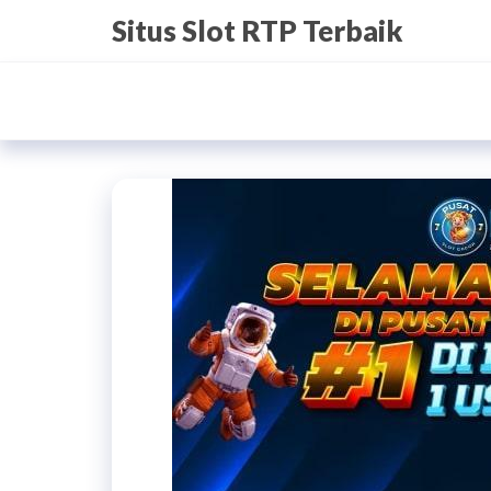
Skip
Situs Slot RTP Terbaik
to
the
content