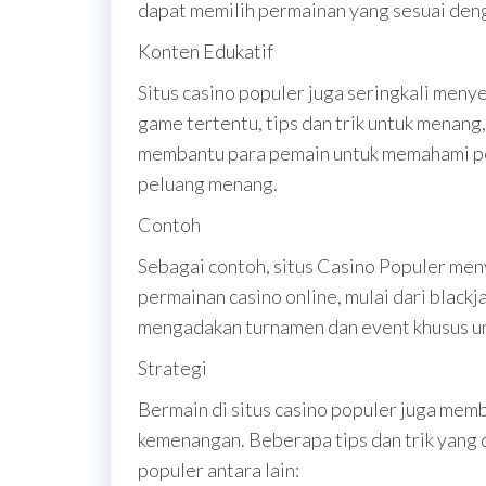
dapat memilih permainan yang sesuai deng
Konten Edukatif
Situs casino populer juga seringkali men
game tertentu, tips dan trik untuk menang,
membantu para pemain untuk memahami pe
peluang menang.
Contoh
Sebagai contoh, situs Casino Populer me
permainan casino online, mulai dari blackja
mengadakan turnamen dan event khusus un
Strategi
Bermain di situs casino populer juga mem
kemenangan. Beberapa tips dan trik yang d
populer antara lain: