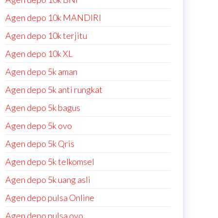
Agen depo 10k MANDIRI
Agen depo 10k terjitu
Agen depo 10k XL
Agen depo 5k aman
Agen depo 5k anti rungkat
Agen depo 5k bagus
Agen depo 5k ovo
Agen depo 5k Qris
Agen depo 5k telkomsel
Agen depo 5k uang asli
Agen depo pulsa Online
Agen depo pulsa ovo