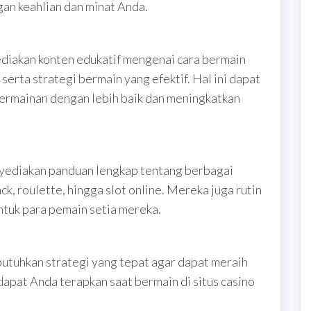
an keahlian dan minat Anda.
yediakan konten edukatif mengenai cara bermain
 serta strategi bermain yang efektif. Hal ini dapat
rmainan dengan lebih baik dan meningkatkan
nyediakan panduan lengkap tentang berbagai
ck, roulette, hingga slot online. Mereka juga rutin
tuk para pemain setia mereka.
butuhkan strategi yang tepat agar dapat meraih
apat Anda terapkan saat bermain di situs casino