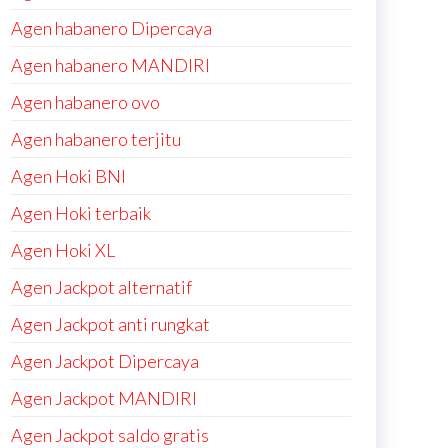
Agen habanero Dipercaya
Agen habanero MANDIRI
Agen habanero ovo
Agen habanero terjitu
Agen Hoki BNI
Agen Hoki terbaik
Agen Hoki XL
Agen Jackpot alternatif
Agen Jackpot anti rungkat
Agen Jackpot Dipercaya
Agen Jackpot MANDIRI
Agen Jackpot saldo gratis