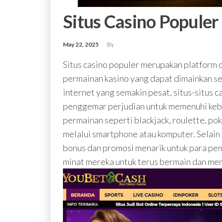
Situs Casino Populer 
May 22, 2025
By
Situs casino populer merupakan platform 
permainan kasino yang dapat dimainkan s
internet yang semakin pesat, situs-situs c
penggemar perjudian untuk memenuhi keb
permainan seperti blackjack, roulette, po
melalui smartphone atau komputer. Selain 
bonus dan promosi menarik untuk para pe
minat mereka untuk terus bermain dan me