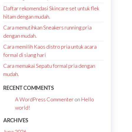
Daftar rekomendasi Skincare set untuk flek
hitam dengan mudah.
Cara memutihkan Sneakers running pria
dengan mudah.
Cara memilih Kaos distro pria untuk acara
formal di siang hari
Cara memakai Sepatu formal pria dengan
mudah.
RECENT COMMENTS
A WordPress Commenter
on
Hello
world!
ARCHIVES
June 2026