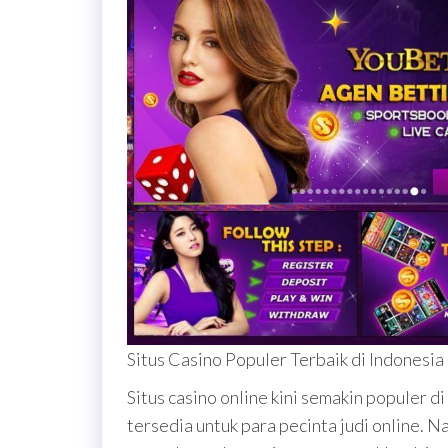
Situs Casino Populer Terbaik di Indonesia
Situs casino online kini semakin populer d
tersedia untuk para pecinta judi online. 