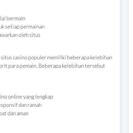
lai bermain
tuk setiap permainan
warkan oleh situs
 situs casino populer memiliki beberapa kelebihan
orit para pemain. Beberapa kelebihan tersebut
ino online yang lengkap
esponsif dan ramah
pat dan aman