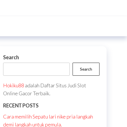
Search
Search
Hokiku88
adalah Daftar Situs Judi Slot
Online Gacor Terbaik.
RECENT POSTS
Cara memilih Sepatu lari nike pria langkah
demi langkah untuk pemula.