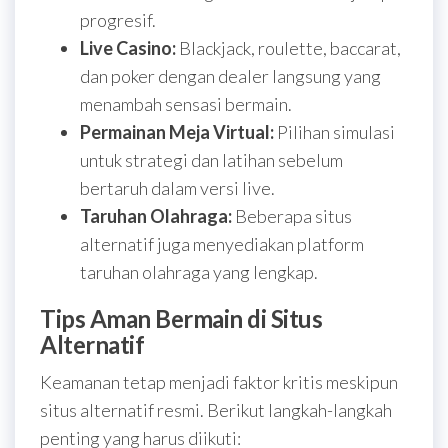
progresif.
Live Casino:
Blackjack, roulette, baccarat,
dan poker dengan dealer langsung yang
menambah sensasi bermain.
Permainan Meja Virtual:
Pilihan simulasi
untuk strategi dan latihan sebelum
bertaruh dalam versi live.
Taruhan Olahraga:
Beberapa situs
alternatif juga menyediakan platform
taruhan olahraga yang lengkap.
Tips Aman Bermain di Situs
Alternatif
Keamanan tetap menjadi faktor kritis meskipun
situs alternatif resmi. Berikut langkah-langkah
penting yang harus diikuti: