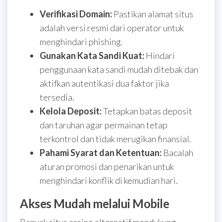
Verifikasi Domain:
Pastikan alamat situs
adalah versi resmi dari operator untuk
menghindari phishing.
Gunakan Kata Sandi Kuat:
Hindari
penggunaan kata sandi mudah ditebak dan
aktifkan autentikasi dua faktor jika
tersedia.
Kelola Deposit:
Tetapkan batas deposit
dan taruhan agar permainan tetap
terkontrol dan tidak merugikan finansial.
Pahami Syarat dan Ketentuan:
Bacalah
aturan promosi dan penarikan untuk
menghindari konflik di kemudian hari.
Akses Mudah melalui Mobile