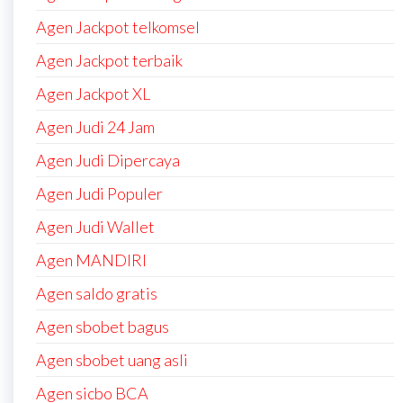
Agen Jackpot telkomsel
Agen Jackpot terbaik
Agen Jackpot XL
Agen Judi 24 Jam
Agen Judi Dipercaya
Agen Judi Populer
Agen Judi Wallet
Agen MANDIRI
Agen saldo gratis
Agen sbobet bagus
Agen sbobet uang asli
Agen sicbo BCA