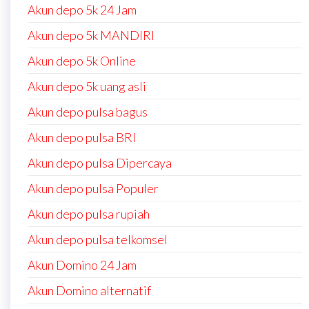
Akun depo 5k 24 Jam
Akun depo 5k MANDIRI
Akun depo 5k Online
Akun depo 5k uang asli
Akun depo pulsa bagus
Akun depo pulsa BRI
Akun depo pulsa Dipercaya
Akun depo pulsa Populer
Akun depo pulsa rupiah
Akun depo pulsa telkomsel
Akun Domino 24 Jam
Akun Domino alternatif