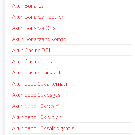
Akun Bonanza
Akun Bonanza Populer
Akun Bonanza Qris
Akun Bonanza telkomsel
Akun Casino BRI
Akun Casino rupiah
Akun Casino uang asli
Akun depo 10k alternatif
Akun depo 10k bagus
Akun depo 10k resmi
Akun depo 10k rupiah
Akun depo 10k saldo gratis