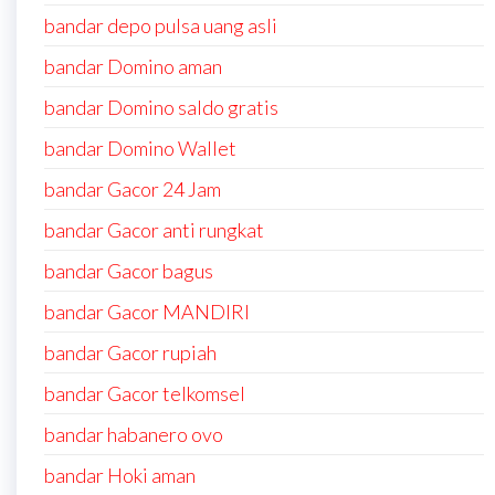
bandar depo pulsa uang asli
bandar Domino aman
bandar Domino saldo gratis
bandar Domino Wallet
bandar Gacor 24 Jam
bandar Gacor anti rungkat
bandar Gacor bagus
bandar Gacor MANDIRI
bandar Gacor rupiah
bandar Gacor telkomsel
bandar habanero ovo
bandar Hoki aman