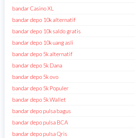
bandar Casino XL
bandar depo 10k alternatif
bandar depo 10k saldo gratis
bandar depo 10k uang asli
bandar depo 5k alternatif
bandar depo 5k Dana
bandar depo 5k ovo
bandar depo 5k Populer
bandar depo 5k Wallet
bandar depo pulsa bagus
bandar depo pulsa BCA
bandar depo pulsa Qris