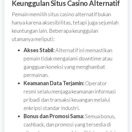
Keunggulan Situs Casino Alternatif
Pemain memilih situs casino alternatif bukan
hanya karena aksesibilitas, tetapi juga sejumlah
keuntungan lain. Beberapa keunggulan
utamanya meliputi:
Akses Stabil:
Alternatif ini memastikan
pemain tidak mengalami downtime atau
gangguan koneksi yang menghambat
permainan.
Keamanan Data Terjamin:
Operator
resmi selalu menjaga keamanan informasi
pribadi dan transaksi keuangan melalui
enkripsi standar industri.
Bonus dan Promosi Sama:
Semua bonus,
cashback, dan promosi yang tersedia di