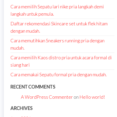
Cara memilih Sepatu lari nike pria langkah demi
langkah untuk pemula.
Daftar rekomendasi Skincare set untuk flek hitam
dengan mudah.
Cara memutihkan Sneakers running pria dengan
mudah.
Cara memilih Kaos distro pria untuk acara formal di
siang hari
Cara memakai Sepatu formal pria dengan mudah.
RECENT COMMENTS
A WordPress Commenter
on
Hello world!
ARCHIVES