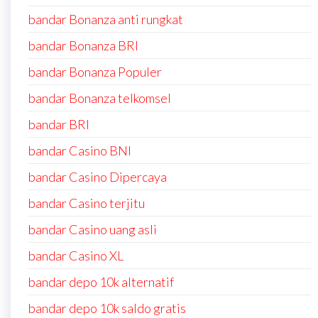
bandar Bonanza anti rungkat
bandar Bonanza BRI
bandar Bonanza Populer
bandar Bonanza telkomsel
bandar BRI
bandar Casino BNI
bandar Casino Dipercaya
bandar Casino terjitu
bandar Casino uang asli
bandar Casino XL
bandar depo 10k alternatif
bandar depo 10k saldo gratis