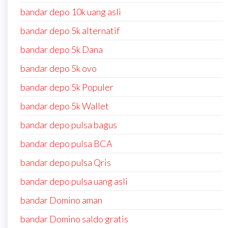
bandar depo 10k uang asli
bandar depo 5k alternatif
bandar depo 5k Dana
bandar depo 5k ovo
bandar depo 5k Populer
bandar depo 5k Wallet
bandar depo pulsa bagus
bandar depo pulsa BCA
bandar depo pulsa Qris
bandar depo pulsa uang asli
bandar Domino aman
bandar Domino saldo gratis