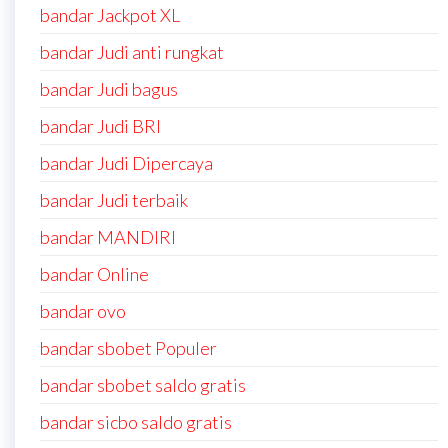
bandar Jackpot XL
bandar Judi anti rungkat
bandar Judi bagus
bandar Judi BRI
bandar Judi Dipercaya
bandar Judi terbaik
bandar MANDIRI
bandar Online
bandar ovo
bandar sbobet Populer
bandar sbobet saldo gratis
bandar sicbo saldo gratis