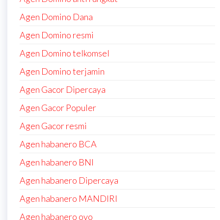
Agen Domino Dana
Agen Domino resmi
Agen Domino telkomsel
Agen Domino terjamin
Agen Gacor Dipercaya
Agen Gacor Populer
Agen Gacor resmi
Agen habanero BCA
Agen habanero BNI
Agen habanero Dipercaya
Agen habanero MANDIRI
Agen habanero ovo