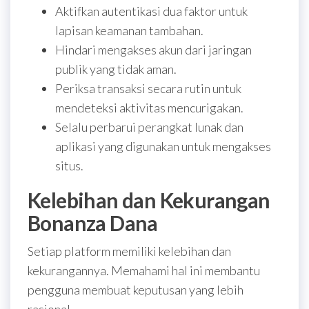
Aktifkan autentikasi dua faktor untuk
lapisan keamanan tambahan.
Hindari mengakses akun dari jaringan
publik yang tidak aman.
Periksa transaksi secara rutin untuk
mendeteksi aktivitas mencurigakan.
Selalu perbarui perangkat lunak dan
aplikasi yang digunakan untuk mengakses
situs.
Kelebihan dan Kekurangan
Bonanza Dana
Setiap platform memiliki kelebihan dan
kekurangannya. Memahami hal ini membantu
pengguna membuat keputusan yang lebih