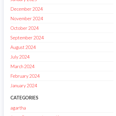
December 2024
November 2024
October 2024
September 2024
August 2024
July 2024
March 2024
February 2024
January 2024
CATEGORIES
agartha