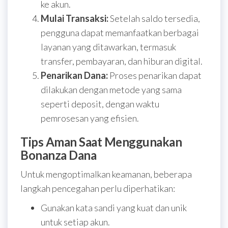
ke akun.
Mulai Transaksi:
Setelah saldo tersedia,
pengguna dapat memanfaatkan berbagai
layanan yang ditawarkan, termasuk
transfer, pembayaran, dan hiburan digital.
Penarikan Dana:
Proses penarikan dapat
dilakukan dengan metode yang sama
seperti deposit, dengan waktu
pemrosesan yang efisien.
Tips Aman Saat Menggunakan
Bonanza Dana
Untuk mengoptimalkan keamanan, beberapa
langkah pencegahan perlu diperhatikan:
Gunakan kata sandi yang kuat dan unik
untuk setiap akun.