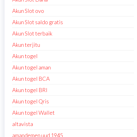
Akun Slot ovo
Akun Slot saldo gratis
Akun Slot terbaik
Akun terjitu
Akun togel
Akun togel aman
Akun togel BCA
Akun togel BRI
Akun togel Qris
Akun togel Wallet
altavista
amandemen uud 1945