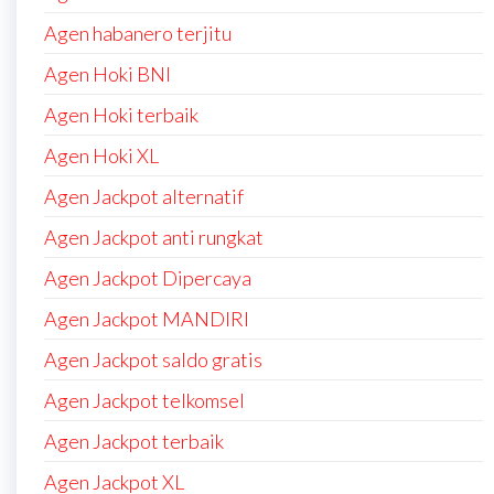
Agen habanero terjitu
Agen Hoki BNI
Agen Hoki terbaik
Agen Hoki XL
Agen Jackpot alternatif
Agen Jackpot anti rungkat
Agen Jackpot Dipercaya
Agen Jackpot MANDIRI
Agen Jackpot saldo gratis
Agen Jackpot telkomsel
Agen Jackpot terbaik
Agen Jackpot XL