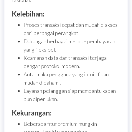
rasional.
Kelebihan:
Proses transaksi cepat dan mudah diakses
dari berbagai perangkat.
Dukungan berbagai metode pembayaran
yang fleksibel.
Keamanan data dan transaksi terjaga
dengan protokol modern.
Antarmuka pengguna yang intuitif dan
mudah dipahami.
Layanan pelanggan siap membantu kapan
pun diperlukan.
Kekurangan:
Beberapa fitur premium mungkin