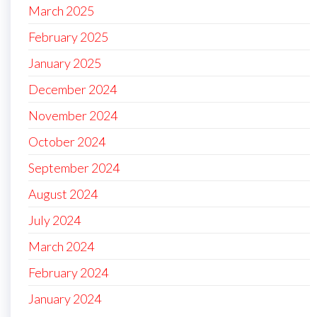
March 2025
February 2025
January 2025
December 2024
November 2024
October 2024
September 2024
August 2024
July 2024
March 2024
February 2024
January 2024