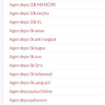
Agen depo 10k MANDIRI
Agen depo 10k terjitu
Agen depo 10k XL
Agen depo 5k aman
Agen depo 5k anti rungkat
Agen depo 5k bagus
Agen depo 5k ovo
Agen depo 5k Qris
Agen depo 5k telkomsel
Agen depo 5k uang asli
Agen depo pulsa Online
Agen depo pulsa ovo