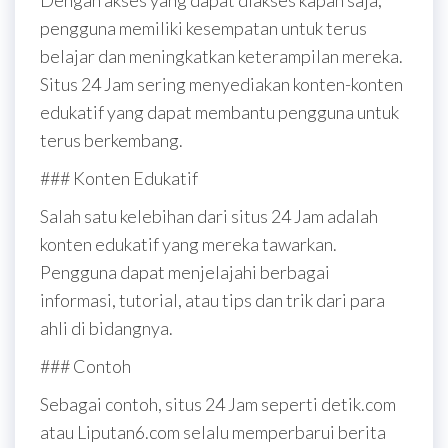
Dengan akses yang dapat diakses kapan saja,
pengguna memiliki kesempatan untuk terus
belajar dan meningkatkan keterampilan mereka.
Situs 24 Jam sering menyediakan konten-konten
edukatif yang dapat membantu pengguna untuk
terus berkembang.
### Konten Edukatif
Salah satu kelebihan dari situs 24 Jam adalah
konten edukatif yang mereka tawarkan.
Pengguna dapat menjelajahi berbagai
informasi, tutorial, atau tips dan trik dari para
ahli di bidangnya.
### Contoh
Sebagai contoh, situs 24 Jam seperti detik.com
atau Liputan6.com selalu memperbarui berita