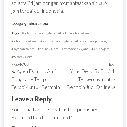
selama 24 jam dengan memanfaatkan situs 24
jam terbaik di Indonesia.
Category
situs 24 Jam
Tags
#belanjasepanjanghari
#bookingonline24jam
#informasi24jam
#jualansepanjanghari
#konsultasisepanjanghari
#layanan24jam
#online24jam
#pelayanan24jam
#situs24jam
#wisata24jam
Post
Previous
PREVIOUS
NEXT
Next
Agen Domino Anti
Situs Depo 5k Rupiah
navigation
Post
Post
Rungkat – Tempat
Terpercaya untuk
Terbaik untuk Bermain!
Bermain Judi Online
Leave a Reply
Your email address will not be published.
Required fields are marked
*