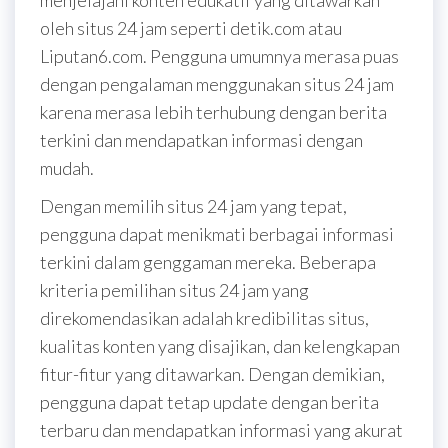
menjelajahi konten edukatif yang ditawarkan
oleh situs 24 jam seperti detik.com atau
Liputan6.com. Pengguna umumnya merasa puas
dengan pengalaman menggunakan situs 24 jam
karena merasa lebih terhubung dengan berita
terkini dan mendapatkan informasi dengan
mudah.
Dengan memilih situs 24 jam yang tepat,
pengguna dapat menikmati berbagai informasi
terkini dalam genggaman mereka. Beberapa
kriteria pemilihan situs 24 jam yang
direkomendasikan adalah kredibilitas situs,
kualitas konten yang disajikan, dan kelengkapan
fitur-fitur yang ditawarkan. Dengan demikian,
pengguna dapat tetap update dengan berita
terbaru dan mendapatkan informasi yang akurat