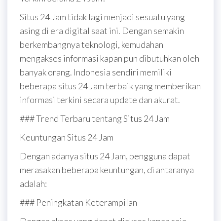
Situs 24 Jam tidak lagi menjadi sesuatu yang
asing di era digital saat ini. Dengan semakin
berkembangnya teknologi, kemudahan
mengakses informasi kapan pun dibutuhkan oleh
banyak orang. Indonesia sendiri memiliki
beberapa situs 24 Jam terbaik yang memberikan
informasi terkini secara update dan akurat.
### Trend Terbaru tentang Situs 24 Jam
Keuntungan Situs 24 Jam
Dengan adanya situs 24 Jam, pengguna dapat
merasakan beberapa keuntungan, di antaranya
adalah:
### Peningkatan Keterampilan