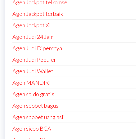
Agen Jackpot telkomsel
Agen Jackpot terbaik
Agen Jackpot XL
Agen Judi 24 Jam
Agen Judi Dipercaya
Agen Judi Populer
Agen Judi Wallet
Agen MANDIRI
Agen saldo gratis
Agen sbobet bagus
Agen sbobet uang asli
Agen sicbo BCA