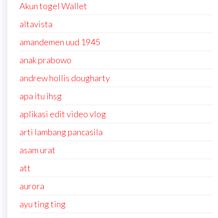
Akun togel Wallet
altavista
amandemen uud 1945
anak prabowo
andrew hollis dougharty
apa itu ihsg
aplikasi edit video vlog
arti lambang pancasila
asam urat
att
aurora
ayu ting ting