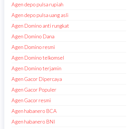
Agen depo pulsa rupiah
Agen depo pulsa uang asli
Agen Domino anti rungkat
Agen Domino Dana
Agen Domino resmi
Agen Domino telkomsel
Agen Domino terjamin
Agen Gacor Dipercaya
Agen Gacor Populer
Agen Gacor resmi
Agen habanero BCA
Agen habanero BNI