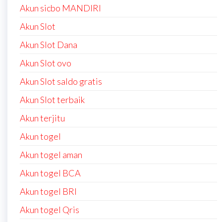
Akun sicbo MANDIRI
Akun Slot
Akun Slot Dana
Akun Slot ovo
Akun Slot saldo gratis
Akun Slot terbaik
Akun terjitu
Akun togel
Akun togel aman
Akun togel BCA
Akun togel BRI
Akun togel Qris