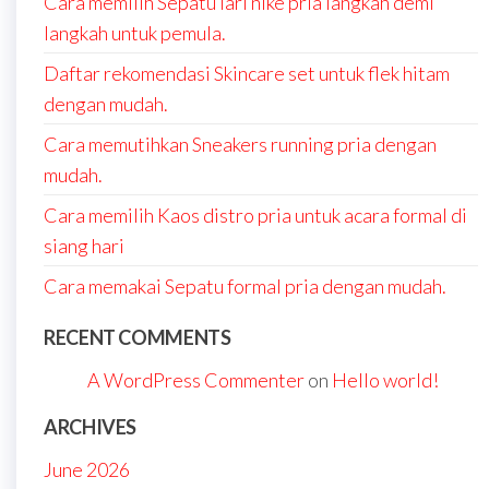
Cara memilih Sepatu lari nike pria langkah demi
langkah untuk pemula.
Daftar rekomendasi Skincare set untuk flek hitam
dengan mudah.
Cara memutihkan Sneakers running pria dengan
mudah.
Cara memilih Kaos distro pria untuk acara formal di
siang hari
Cara memakai Sepatu formal pria dengan mudah.
RECENT COMMENTS
A WordPress Commenter
on
Hello world!
ARCHIVES
June 2026