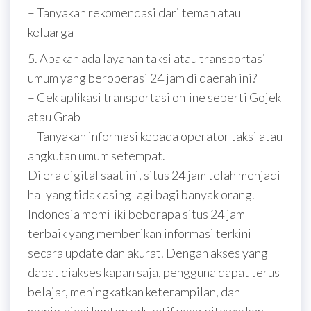
– Tanyakan rekomendasi dari teman atau
keluarga
5. Apakah ada layanan taksi atau transportasi
umum yang beroperasi 24 jam di daerah ini?
– Cek aplikasi transportasi online seperti Gojek
atau Grab
– Tanyakan informasi kepada operator taksi atau
angkutan umum setempat.
Di era digital saat ini, situs 24 jam telah menjadi
hal yang tidak asing lagi bagi banyak orang.
Indonesia memiliki beberapa situs 24 jam
terbaik yang memberikan informasi terkini
secara update dan akurat. Dengan akses yang
dapat diakses kapan saja, pengguna dapat terus
belajar, meningkatkan keterampilan, dan