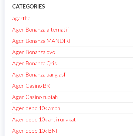
CATEGORIES
agartha
Agen Bonanza alternatif
Agen Bonanza MANDIRI
Agen Bonanza ovo
Agen Bonanza Qris
Agen Bonanza uang asli
Agen Casino BRI
Agen Casino rupiah
Agen depo 10k aman
Agen depo 10k anti rungkat
Agen depo 10k BNI