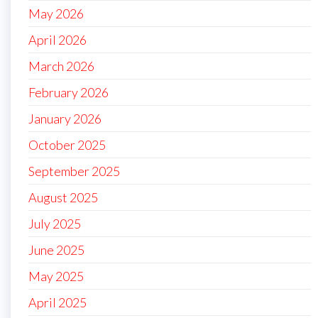
May 2026
April 2026
March 2026
February 2026
January 2026
October 2025
September 2025
August 2025
July 2025
June 2025
May 2025
April 2025