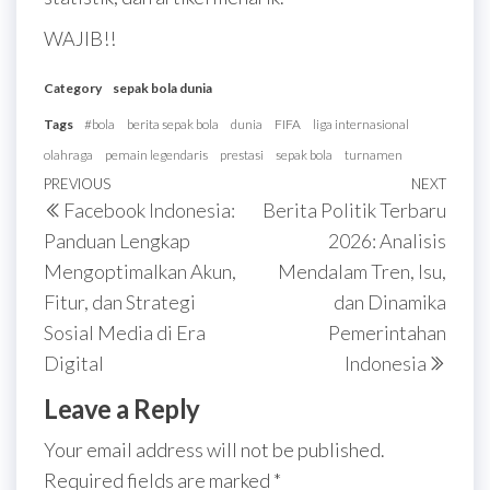
WAJIB!!
Category
sepak bola dunia
Tags
#bola
berita sepak bola
dunia
FIFA
liga internasional
olahraga
pemain legendaris
prestasi
sepak bola
turnamen
Post
Previous
PREVIOUS
NEXT
Next
Facebook Indonesia:
Berita Politik Terbaru
navigation
Post
Post
Panduan Lengkap
2026: Analisis
Mengoptimalkan Akun,
Mendalam Tren, Isu,
Fitur, dan Strategi
dan Dinamika
Sosial Media di Era
Pemerintahan
Digital
Indonesia
Leave a Reply
Your email address will not be published.
Required fields are marked
*