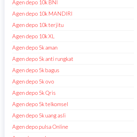
Agen depo 10k BNI
Agen depo 10k MANDIRI
Agen depo 10k terjitu
Agen depo 10k XL
Agen depo 5k aman
Agen depo 5k anti rungkat
Agen depo 5k bagus
Agen depo 5k ovo
Agen depo 5k Qris
Agen depo 5k telkomsel
Agen depo 5k uang asli
Agen depo pulsa Online