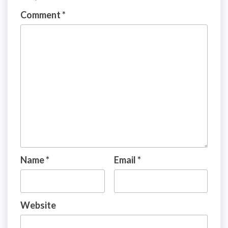
Comment
*
Name
*
Email
*
Website