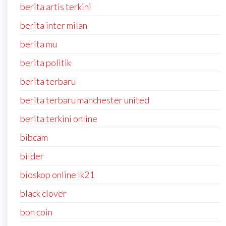
berita artis terkini
berita inter milan
berita mu
berita politik
berita terbaru
berita terbaru manchester united
berita terkini online
bibcam
bilder
bioskop online lk21
black clover
bon coin