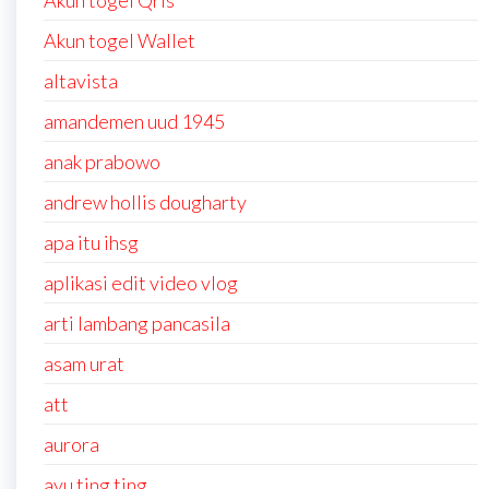
Akun togel Qris
Akun togel Wallet
altavista
amandemen uud 1945
anak prabowo
andrew hollis dougharty
apa itu ihsg
aplikasi edit video vlog
arti lambang pancasila
asam urat
att
aurora
ayu ting ting