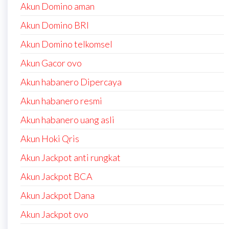
Akun Domino aman
Akun Domino BRI
Akun Domino telkomsel
Akun Gacor ovo
Akun habanero Dipercaya
Akun habanero resmi
Akun habanero uang asli
Akun Hoki Qris
Akun Jackpot anti rungkat
Akun Jackpot BCA
Akun Jackpot Dana
Akun Jackpot ovo