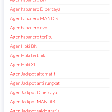
Agen habanero Dipercaya
Agen habanero MANDIRI
Agen habanero ovo
Agen habanero terjitu
Agen Hoki BNI
Agen Hoki terbaik
Agen Hoki XL
Agen Jackpot alternatif
Agen Jackpot anti rungkat
Agen Jackpot Dipercaya
Agen Jackpot MANDIRI
Agen Jackpot saldo gratis