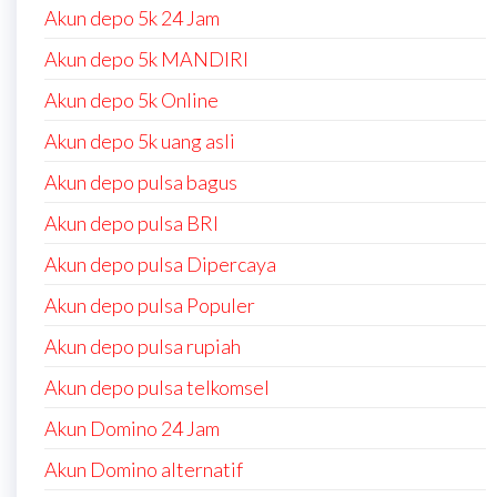
Akun depo 5k 24 Jam
Akun depo 5k MANDIRI
Akun depo 5k Online
Akun depo 5k uang asli
Akun depo pulsa bagus
Akun depo pulsa BRI
Akun depo pulsa Dipercaya
Akun depo pulsa Populer
Akun depo pulsa rupiah
Akun depo pulsa telkomsel
Akun Domino 24 Jam
Akun Domino alternatif