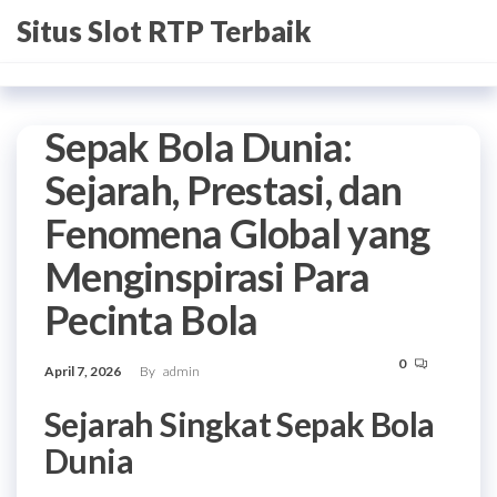
Skip
Situs Slot RTP Terbaik
to
the
content
Sepak Bola Dunia:
Sejarah, Prestasi, dan
Fenomena Global yang
Menginspirasi Para
Pecinta Bola
0
April 7, 2026
By
admin
Sejarah Singkat Sepak Bola
Dunia