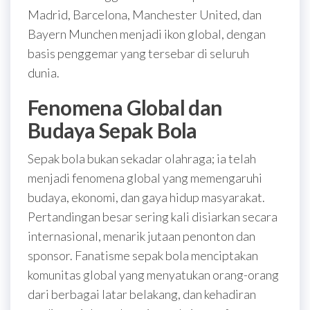
Madrid, Barcelona, Manchester United, dan
Bayern Munchen menjadi ikon global, dengan
basis penggemar yang tersebar di seluruh
dunia.
Fenomena Global dan
Budaya Sepak Bola
Sepak bola bukan sekadar olahraga; ia telah
menjadi fenomena global yang memengaruhi
budaya, ekonomi, dan gaya hidup masyarakat.
Pertandingan besar sering kali disiarkan secara
internasional, menarik jutaan penonton dan
sponsor. Fanatisme sepak bola menciptakan
komunitas global yang menyatukan orang-orang
dari berbagai latar belakang, dan kehadiran