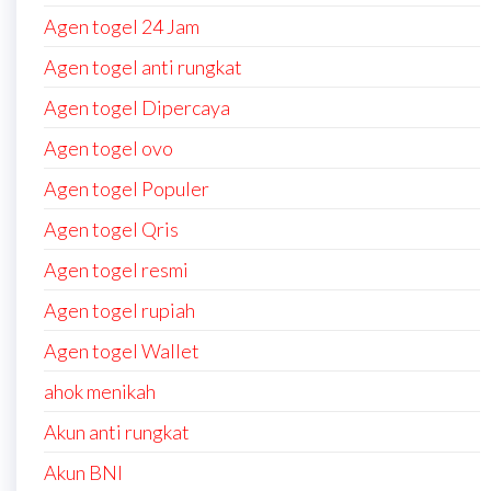
Agen togel 24 Jam
Agen togel anti rungkat
Agen togel Dipercaya
Agen togel ovo
Agen togel Populer
Agen togel Qris
Agen togel resmi
Agen togel rupiah
Agen togel Wallet
ahok menikah
Akun anti rungkat
Akun BNI