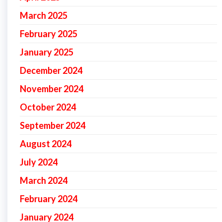
March 2025
February 2025
January 2025
December 2024
November 2024
October 2024
September 2024
August 2024
July 2024
March 2024
February 2024
January 2024