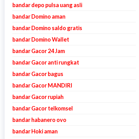
bandar depo pulsa uang asli
bandar Domino aman
bandar Domino saldo gratis
bandar Domino Wallet
bandar Gacor 24 Jam
bandar Gacor anti rungkat
bandar Gacor bagus
bandar Gacor MANDIRI
bandar Gacor rupiah
bandar Gacor telkomsel
bandar habanero ovo
bandar Hoki aman