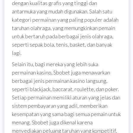
dengan kualitas grafis yang tinggi dan
antarmuka yang mudah digunakan. Salah satu
kategori permainan yang paling populer adalah
taruhan olahraga, yang memungkinkan pemain
untuk bertaruh pada berbagai jenis olahraga,
seperti sepak bola, tenis, basket, dan banyak
lagi.
Selain itu, bagi mereka yang lebih suka
permainan kasino, Sbobet juga menawarkan
berbagai jenis permainan kasino langsung,
seperti blackjack, baccarat, roulette, dan poker.
Setiap permainan memiliki aturan yang jelas dan
sistem pembayaran yang adil, memberikan
kesempatan yang sama bagi semua pemain untuk
menang. Sbobet juga dikenal karena
menyediakan peluang taruhan yang kompetitif,