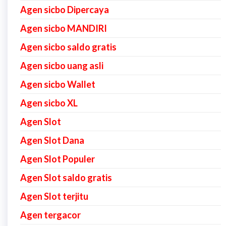
Agen sicbo Dipercaya
Agen sicbo MANDIRI
Agen sicbo saldo gratis
Agen sicbo uang asli
Agen sicbo Wallet
Agen sicbo XL
Agen Slot
Agen Slot Dana
Agen Slot Populer
Agen Slot saldo gratis
Agen Slot terjitu
Agen tergacor