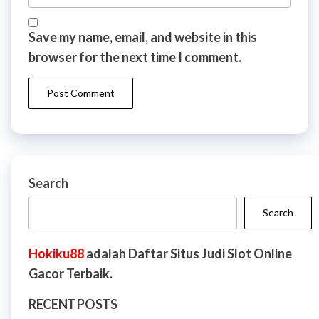
Save my name, email, and website in this
browser for the next time I comment.
Search
Search
Hokiku88
adalah Daftar Situs Judi Slot Online
Gacor Terbaik.
RECENT POSTS