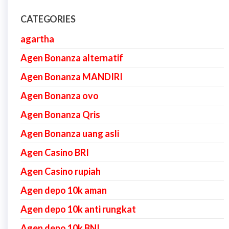
CATEGORIES
agartha
Agen Bonanza alternatif
Agen Bonanza MANDIRI
Agen Bonanza ovo
Agen Bonanza Qris
Agen Bonanza uang asli
Agen Casino BRI
Agen Casino rupiah
Agen depo 10k aman
Agen depo 10k anti rungkat
Agen depo 10k BNI