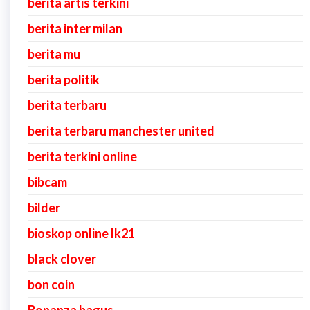
berita artis terkini
berita inter milan
berita mu
berita politik
berita terbaru
berita terbaru manchester united
berita terkini online
bibcam
bilder
bioskop online lk21
black clover
bon coin