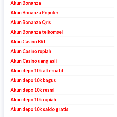
Akun Bonanza
Akun Bonanza Populer
Akun Bonanza Qris
Akun Bonanza telkomsel
Akun Casino BRI
Akun Casino rupiah
Akun Casino uang asli
Akun depo 10k alternatif
Akun depo 10k bagus
Akun depo 10k resmi
Akun depo 10k rupiah
Akun depo 10k saldo gratis