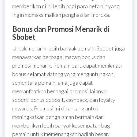
memberikan nilai lebih bagi para petaruh yang
ingin memaksimalkan penghasilan mereka.
Bonus dan Promosi Menarik di
Sbobet
Untuk menarik lebih banyak pemain, Sbobet juga
menawarkan berbagai macam bonus dan
promosi menarik. Pemain baru dapat menikmati
bonus selamat datang yang menguntungkan,
sementara pemain lama juga dapat
memanfaatkan berbagai promosi lainnya,
seperti bonus deposit, cashback, dan loyalty
rewards. Promosi ini dirancang untuk
meningkatkan pengalaman bermain dan
memberikan lebih banyak kesempatan bagi
pemain untuk memenangkan hadiah besar.