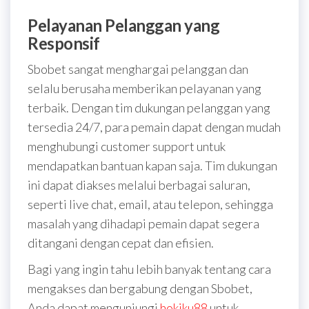
Pelayanan Pelanggan yang
Responsif
Sbobet sangat menghargai pelanggan dan
selalu berusaha memberikan pelayanan yang
terbaik. Dengan tim dukungan pelanggan yang
tersedia 24/7, para pemain dapat dengan mudah
menghubungi customer support untuk
mendapatkan bantuan kapan saja. Tim dukungan
ini dapat diakses melalui berbagai saluran,
seperti live chat, email, atau telepon, sehingga
masalah yang dihadapi pemain dapat segera
ditangani dengan cepat dan efisien.
Bagi yang ingin tahu lebih banyak tentang cara
mengakses dan bergabung dengan Sbobet,
Anda dapat mengunjungi
hokiku88
untuk