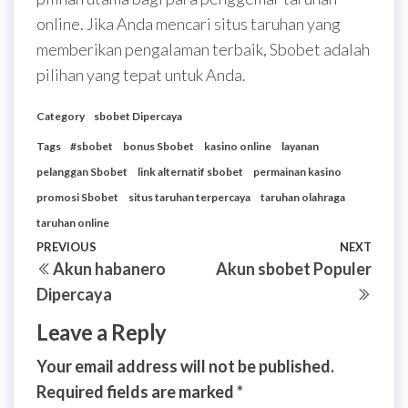
online. Jika Anda mencari situs taruhan yang
memberikan pengalaman terbaik, Sbobet adalah
pilihan yang tepat untuk Anda.
Category
sbobet Dipercaya
Tags
#sbobet
bonus Sbobet
kasino online
layanan
pelanggan Sbobet
link alternatif sbobet
permainan kasino
promosi Sbobet
situs taruhan terpercaya
taruhan olahraga
taruhan online
Post
Previous
PREVIOUS
NEXT
Next
Akun habanero
Akun sbobet Populer
navigation
Post
Post
Dipercaya
Leave a Reply
Your email address will not be published.
Required fields are marked
*