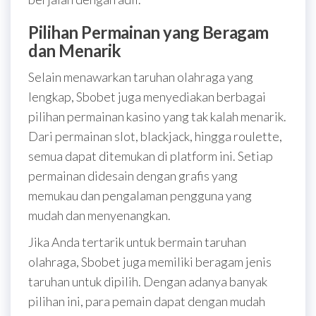
Pilihan Permainan yang Beragam
dan Menarik
Selain menawarkan taruhan olahraga yang
lengkap, Sbobet juga menyediakan berbagai
pilihan permainan kasino yang tak kalah menarik.
Dari permainan slot, blackjack, hingga roulette,
semua dapat ditemukan di platform ini. Setiap
permainan didesain dengan grafis yang
memukau dan pengalaman pengguna yang
mudah dan menyenangkan.
Jika Anda tertarik untuk bermain taruhan
olahraga, Sbobet juga memiliki beragam jenis
taruhan untuk dipilih. Dengan adanya banyak
pilihan ini, para pemain dapat dengan mudah