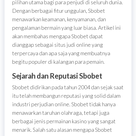
pilihan utama bagi para penjudi di seluruh dunia.
Dengan berbagai fitur unggulan, Sbobet
menawarkan keamanan, kenyamanan, dan
pengalaman bermain yang luar biasa. Artikel ini
akan membahas mengapa Sbobet dapat
dianggap sebagai situs judi online yang
terpercaya dan apa saja yang membuatnya
begitu populer di kalangan para pemain.
Sejarah dan Reputasi Sbobet
Sbobet didirikan pada tahun 2004 dan sejak saat
itu telah membangun reputasi yang solid dalam
industri perjudian online. Sbobet tidak hanya
menawarkan taruhan olahraga, tetapi juga
berbagai jenis permainan kasino yang sangat
menarik. Salah satu alasan mengapa Sbobet