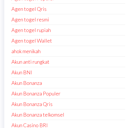
Agen togel Qris
Agen togel resmi
Agen togel rupiah
Agen togel Wallet
ahok menikah
Akun anti rungkat
Akun BNI
Akun Bonanza
Akun Bonanza Populer
Akun Bonanza Qris
Akun Bonanza telkomsel
Akun Casino BRI