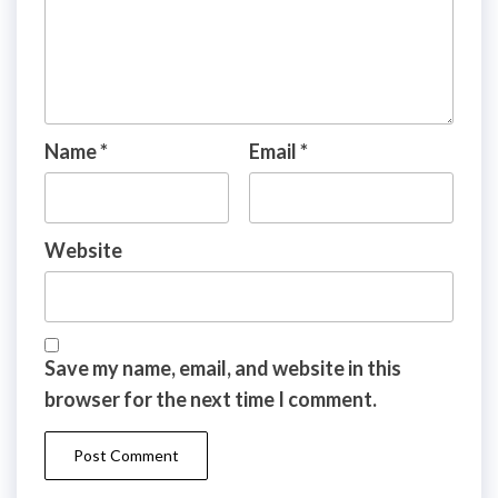
Name
*
Email
*
Website
Save my name, email, and website in this
browser for the next time I comment.