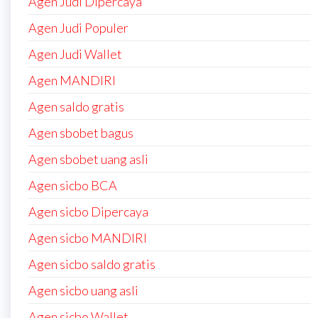
Agen Judi Dipercaya
Agen Judi Populer
Agen Judi Wallet
Agen MANDIRI
Agen saldo gratis
Agen sbobet bagus
Agen sbobet uang asli
Agen sicbo BCA
Agen sicbo Dipercaya
Agen sicbo MANDIRI
Agen sicbo saldo gratis
Agen sicbo uang asli
Agen sicbo Wallet