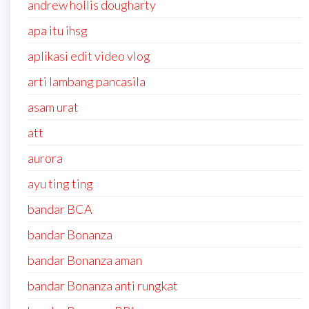
andrew hollis dougharty
apa itu ihsg
aplikasi edit video vlog
arti lambang pancasila
asam urat
att
aurora
ayu ting ting
bandar BCA
bandar Bonanza
bandar Bonanza aman
bandar Bonanza anti rungkat