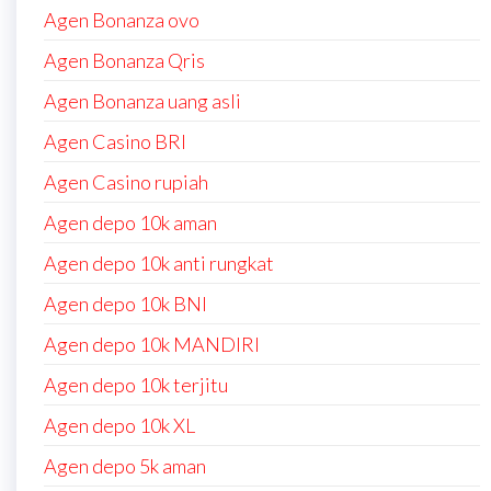
Agen Bonanza ovo
Agen Bonanza Qris
Agen Bonanza uang asli
Agen Casino BRI
Agen Casino rupiah
Agen depo 10k aman
Agen depo 10k anti rungkat
Agen depo 10k BNI
Agen depo 10k MANDIRI
Agen depo 10k terjitu
Agen depo 10k XL
Agen depo 5k aman