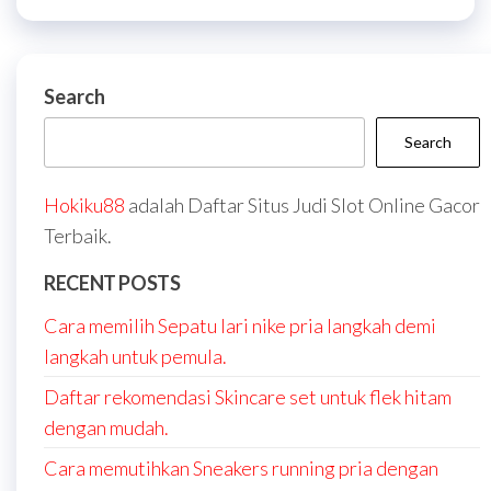
Search
Search
Hokiku88
adalah Daftar Situs Judi Slot Online Gacor
Terbaik.
RECENT POSTS
Cara memilih Sepatu lari nike pria langkah demi
langkah untuk pemula.
Daftar rekomendasi Skincare set untuk flek hitam
dengan mudah.
Cara memutihkan Sneakers running pria dengan