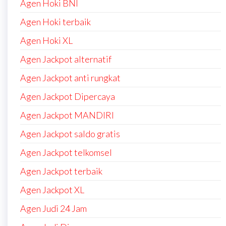
Agen Hoki BNI
Agen Hoki terbaik
Agen Hoki XL
Agen Jackpot alternatif
Agen Jackpot anti rungkat
Agen Jackpot Dipercaya
Agen Jackpot MANDIRI
Agen Jackpot saldo gratis
Agen Jackpot telkomsel
Agen Jackpot terbaik
Agen Jackpot XL
Agen Judi 24 Jam