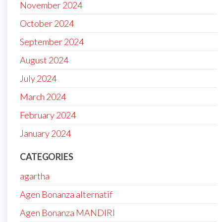
November 2024
October 2024
September 2024
August 2024
July 2024
March 2024
February 2024
January 2024
CATEGORIES
agartha
Agen Bonanza alternatif
Agen Bonanza MANDIRI