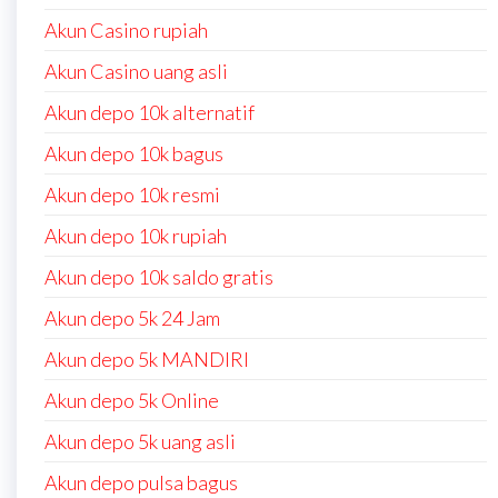
Akun Casino rupiah
Akun Casino uang asli
Akun depo 10k alternatif
Akun depo 10k bagus
Akun depo 10k resmi
Akun depo 10k rupiah
Akun depo 10k saldo gratis
Akun depo 5k 24 Jam
Akun depo 5k MANDIRI
Akun depo 5k Online
Akun depo 5k uang asli
Akun depo pulsa bagus