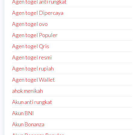
Agen togel anti rungkat
Agen togel Dipercaya
Agen togel ovo
Agen togel Populer
Agen togel Qris
Agen togel resmi
Agen togel rupiah
Agen togel Wallet
ahok menikah
Akun anti rungkat
Akun BNI
Akun Bonanza