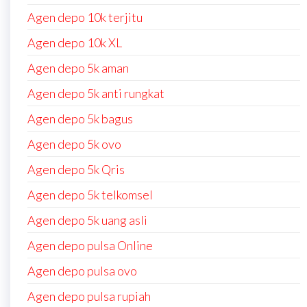
Agen depo 10k terjitu
Agen depo 10k XL
Agen depo 5k aman
Agen depo 5k anti rungkat
Agen depo 5k bagus
Agen depo 5k ovo
Agen depo 5k Qris
Agen depo 5k telkomsel
Agen depo 5k uang asli
Agen depo pulsa Online
Agen depo pulsa ovo
Agen depo pulsa rupiah