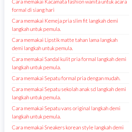
Cara memakai Kacamata fashion wanita untuk acara
formal di siang hari
Cara memakai Kemeja pria slim fit langkah demi
langkah untuk pemula.
Cara memakai Lipstik matte tahan lama langkah
demi langkah untuk pemula.
Cara memakai Sandal kulit pria formal langkah demi
langkah untuk pemula.
Cara memakai Sepatu formal pria dengan mudah.
Cara memakai Sepatu sekolah anak sd langkah demi
langkah untuk pemula.
Cara memakai Sepatu vans original langkah demi
langkah untuk pemula.
Cara memakai Sneakers korean style langkah demi