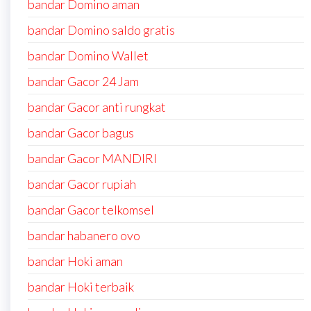
bandar Domino aman
bandar Domino saldo gratis
bandar Domino Wallet
bandar Gacor 24 Jam
bandar Gacor anti rungkat
bandar Gacor bagus
bandar Gacor MANDIRI
bandar Gacor rupiah
bandar Gacor telkomsel
bandar habanero ovo
bandar Hoki aman
bandar Hoki terbaik