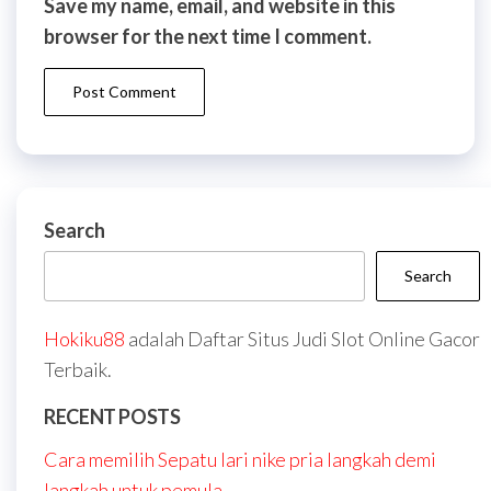
Save my name, email, and website in this
browser for the next time I comment.
Search
Search
Hokiku88
adalah Daftar Situs Judi Slot Online Gacor
Terbaik.
RECENT POSTS
Cara memilih Sepatu lari nike pria langkah demi
langkah untuk pemula.