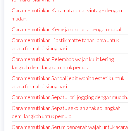
Cara memutihkan Kacamata bulat vintage dengan
mudah.
Cara memutihkan Kemeja koko pria dengan mudah.
Cara memutihkan Lipstik matte tahan lama untuk
acara formal di siang hari
Cara memutihkan Pelembab wajah kulit kering
langkah demi langkah untuk pemula.
Cara memutihkan Sandal jepit wanita estetik untuk
acara formal di siang hari
Cara memutihkan Sepatu lari jogging dengan mudah.
Cara memutihkan Sepatu sekolah anak sd langkah
demi langkah untuk pemula.
Cara memutihkan Serum pencerah wajah untuk acara