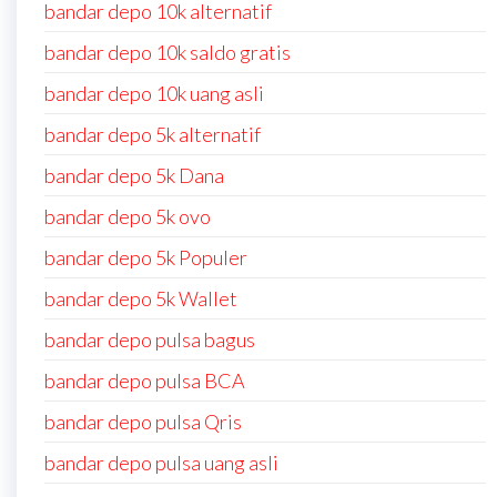
bandar depo 10k alternatif
bandar depo 10k saldo gratis
bandar depo 10k uang asli
bandar depo 5k alternatif
bandar depo 5k Dana
bandar depo 5k ovo
bandar depo 5k Populer
bandar depo 5k Wallet
bandar depo pulsa bagus
bandar depo pulsa BCA
bandar depo pulsa Qris
bandar depo pulsa uang asli