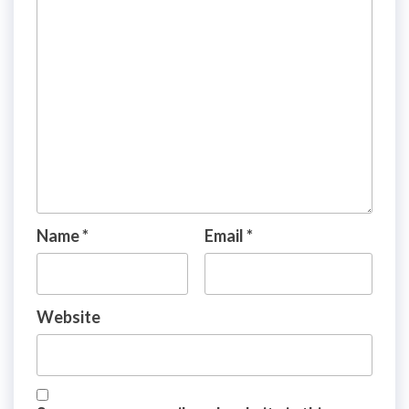
Name
*
Email
*
Website