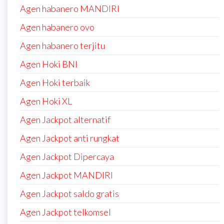
Agen habanero MANDIRI
Agen habanero ovo
Agen habanero terjitu
Agen Hoki BNI
Agen Hoki terbaik
Agen Hoki XL
Agen Jackpot alternatif
Agen Jackpot anti rungkat
Agen Jackpot Dipercaya
Agen Jackpot MANDIRI
Agen Jackpot saldo gratis
Agen Jackpot telkomsel