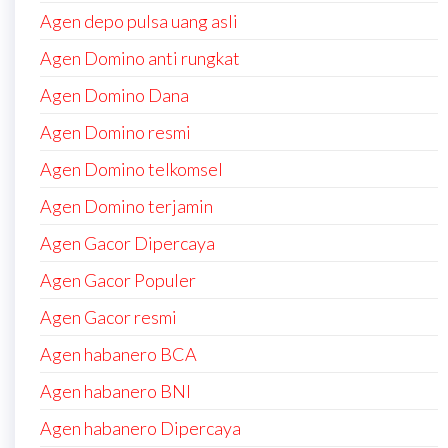
Agen depo pulsa uang asli
Agen Domino anti rungkat
Agen Domino Dana
Agen Domino resmi
Agen Domino telkomsel
Agen Domino terjamin
Agen Gacor Dipercaya
Agen Gacor Populer
Agen Gacor resmi
Agen habanero BCA
Agen habanero BNI
Agen habanero Dipercaya