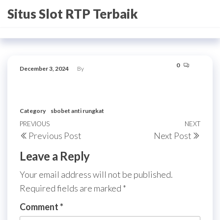
Skip
Situs Slot RTP Terbaik
to
the
content
0
December 3, 2024
By
Category
sbobet anti rungkat
Post
Previous
PREVIOUS
NEXT
Next
Previous Post
Next Post
navigation
Post
Post
Leave a Reply
Your email address will not be published.
Required fields are marked
*
Comment
*