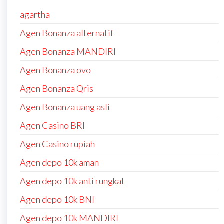
agartha
Agen Bonanza alternatif
Agen Bonanza MANDIRI
Agen Bonanza ovo
Agen Bonanza Qris
Agen Bonanza uang asli
Agen Casino BRI
Agen Casino rupiah
Agen depo 10k aman
Agen depo 10k anti rungkat
Agen depo 10k BNI
Agen depo 10k MANDIRI