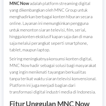
MNC Now
adalah platform streaming digital
yang dikembangkan oleh MNC Group untuk
menghadirkan berbagai konten hiburan secara
online. Layanan ini memungkinkan pengguna
untuk menonton siaran televisi, film, serial,
hingga konten eksklusif kapan saja dan di mana
saja melalui perangkat seperti smartphone,
tablet, maupun laptop.
Seiring meningkatnya konsumsi konten digital,
MNC Now hadir sebagai solusi bagi masyarakat
yang ingin menikmati tayangan berkualitas
tanpa terikat waktu siaran televisi konvensional.
Platform ini juga menjadi bagian dari
transformasi digital industri media di Indonesia.
Fitur Unggulan MNC Now