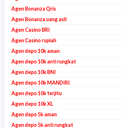
Agen Bonanza Qris
Agen Bonanza uang asli
Agen Casino BRI
Agen Casino rupiah
Agen depo 10k aman
Agen depo 10k anti rungkat
Agen depo 10k BNI
Agen depo 10k MANDIRI
Agen depo 10k terjitu
Agen depo 10k XL
Agen depo 5k aman
Agen depo 5k anti rungkat