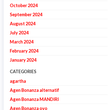
October 2024
September 2024
August 2024
July 2024
March 2024
February 2024
January 2024
CATEGORIES
agartha
Agen Bonanza alternatif
Agen Bonanza MANDIRI
Agen Bonanza ovo