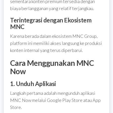
sementara konten premium tersedia dengan
biaya berlangganan yang relatif terjangkau.
Terintegrasi dengan Ekosistem
MNC
Karena berada dalam ekosistem MNC Group,
platform ini memiliki akses langsung ke produksi
konten internal yang terus diperbarui.
Cara Menggunakan MNC
Now
1. Unduh Aplikasi
Langkah pertama adalah mengunduh aplikasi
MNC Now melalui Google Play Store atau App
Store.