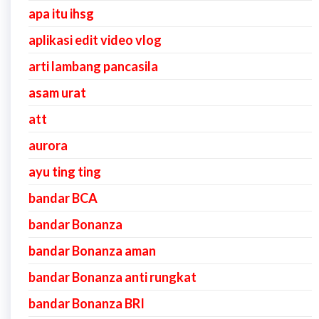
apa itu ihsg
aplikasi edit video vlog
arti lambang pancasila
asam urat
att
aurora
ayu ting ting
bandar BCA
bandar Bonanza
bandar Bonanza aman
bandar Bonanza anti rungkat
bandar Bonanza BRI