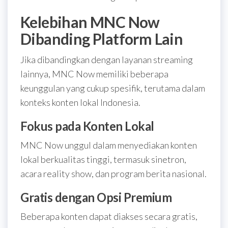
Kelebihan MNC Now
Dibanding Platform Lain
Jika dibandingkan dengan layanan streaming
lainnya, MNC Now memiliki beberapa
keunggulan yang cukup spesifik, terutama dalam
konteks konten lokal Indonesia.
Fokus pada Konten Lokal
MNC Now unggul dalam menyediakan konten
lokal berkualitas tinggi, termasuk sinetron,
acara reality show, dan program berita nasional.
Gratis dengan Opsi Premium
Beberapa konten dapat diakses secara gratis,