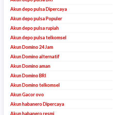
Akun depo pulsa Dipercaya
Akun depo pulsa Populer
Akun depo pulsa rupiah
Akun depo pulsa telkomsel
Akun Domino 24 Jam
Akun Domino alternatif
Akun Domino aman
Akun Domino BRI
Akun Domino telkomsel
Akun Gacor ovo
Akun habanero Dipercaya
Akun habanero resmi