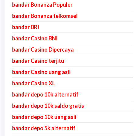
bandar Bonanza Populer
bandar Bonanza telkomsel
bandar BRI
bandar Casino BNI
bandar Casino Dipercaya
bandar Casino terjitu
bandar Casino uang asli
bandar Casino XL
bandar depo 10k alternatif
bandar depo 10k saldo gratis
bandar depo 10k uang asli
bandar depo 5k alternatif