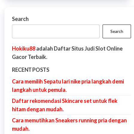
Search
Search
Hokiku88
adalah Daftar Situs Judi Slot Online
Gacor Terbaik.
RECENT POSTS
Cara memilih Sepatu lari nike pria langkah demi
langkah untuk pemula.
Daftar rekomendasi Skincare set untuk flek
hitam dengan mudah.
Cara memutihkan Sneakers running pria dengan
mudah.