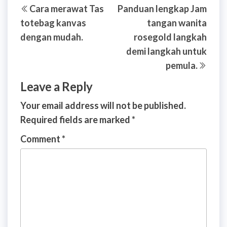
Cara merawat Tas
Panduan lengkap Jam
navigation
Post
Post
totebag kanvas
tangan wanita
dengan mudah.
rosegold langkah
demi langkah untuk
pemula.
Leave a Reply
Your email address will not be published.
Required fields are marked
*
Comment
*