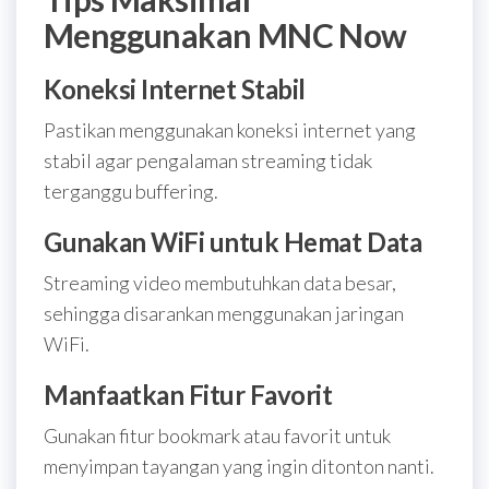
Menggunakan MNC Now
Koneksi Internet Stabil
Pastikan menggunakan koneksi internet yang
stabil agar pengalaman streaming tidak
terganggu buffering.
Gunakan WiFi untuk Hemat Data
Streaming video membutuhkan data besar,
sehingga disarankan menggunakan jaringan
WiFi.
Manfaatkan Fitur Favorit
Gunakan fitur bookmark atau favorit untuk
menyimpan tayangan yang ingin ditonton nanti.