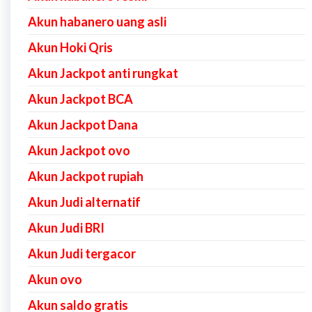
Akun habanero uang asli
Akun Hoki Qris
Akun Jackpot anti rungkat
Akun Jackpot BCA
Akun Jackpot Dana
Akun Jackpot ovo
Akun Jackpot rupiah
Akun Judi alternatif
Akun Judi BRI
Akun Judi tergacor
Akun ovo
Akun saldo gratis