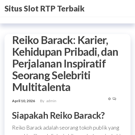
Skip
Situs Slot RTP Terbaik
to
the
content
Reiko Barack: Karier,
Kehidupan Pribadi, dan
Perjalanan Inspiratif
Seorang Selebriti
Multitalenta
0
April 10, 2026
By
admin
Siapakah Reiko Barack?
Reiko Barack adalah seorang tokoh publik yang