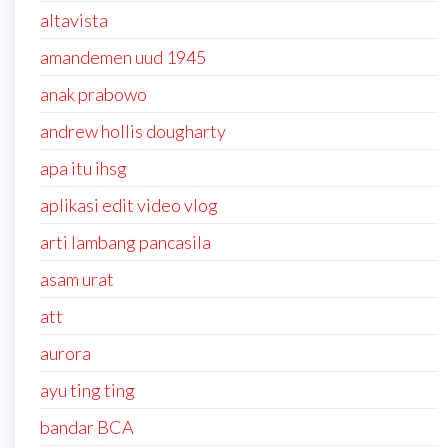
altavista
amandemen uud 1945
anak prabowo
andrew hollis dougharty
apa itu ihsg
aplikasi edit video vlog
arti lambang pancasila
asam urat
att
aurora
ayu ting ting
bandar BCA