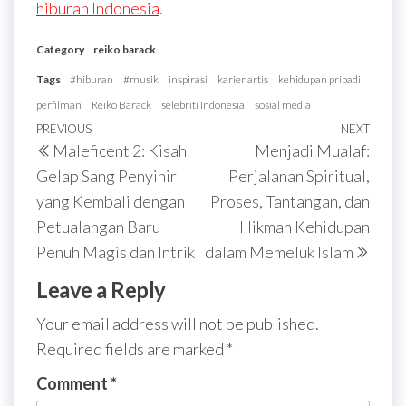
hiburan Indonesia
.
Category
reiko barack
Tags
#hiburan
#musik
inspirasi
karier artis
kehidupan pribadi
perfilman
Reiko Barack
selebriti Indonesia
sosial media
Post
Previous
PREVIOUS
NEXT
Next
Maleficent 2: Kisah
Menjadi Mualaf:
navigation
Post
Post
Gelap Sang Penyihir
Perjalanan Spiritual,
yang Kembali dengan
Proses, Tantangan, dan
Petualangan Baru
Hikmah Kehidupan
Penuh Magis dan Intrik
dalam Memeluk Islam
Leave a Reply
Your email address will not be published.
Required fields are marked
*
Comment
*