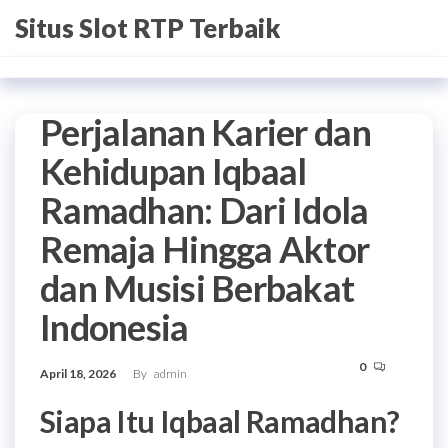
Skip
Situs Slot RTP Terbaik
to
the
content
Perjalanan Karier dan
Kehidupan Iqbaal
Ramadhan: Dari Idola
Remaja Hingga Aktor
dan Musisi Berbakat
Indonesia
0
April 18, 2026
By
admin
Siapa Itu Iqbaal Ramadhan?