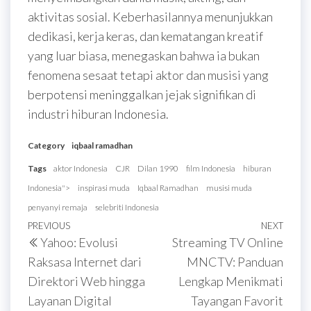
aktivitas sosial. Keberhasilannya menunjukkan
dedikasi, kerja keras, dan kematangan kreatif
yang luar biasa, menegaskan bahwa ia bukan
fenomena sesaat tetapi aktor dan musisi yang
berpotensi meninggalkan jejak signifikan di
industri hiburan Indonesia.
Category
iqbaal ramadhan
Tags
aktor Indonesia
CJR
Dilan 1990
film Indonesia
hiburan
Indonesia">
inspirasi muda
Iqbaal Ramadhan
musisi muda
penyanyi remaja
selebriti Indonesia
Post
Previous
PREVIOUS
NEXT
Next
Yahoo: Evolusi
Streaming TV Online
navigation
Post
Post
Raksasa Internet dari
MNCTV: Panduan
Direktori Web hingga
Lengkap Menikmati
Layanan Digital
Tayangan Favorit