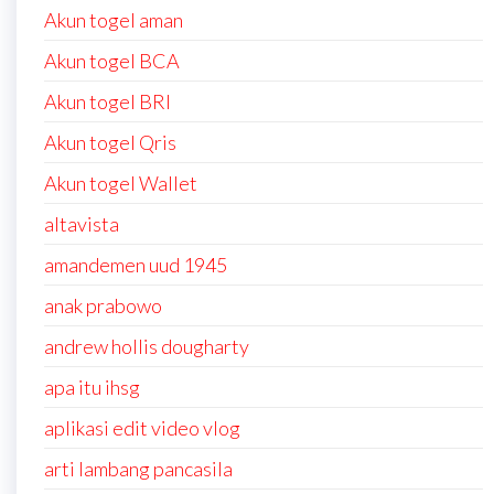
Akun togel aman
Akun togel BCA
Akun togel BRI
Akun togel Qris
Akun togel Wallet
altavista
amandemen uud 1945
anak prabowo
andrew hollis dougharty
apa itu ihsg
aplikasi edit video vlog
arti lambang pancasila