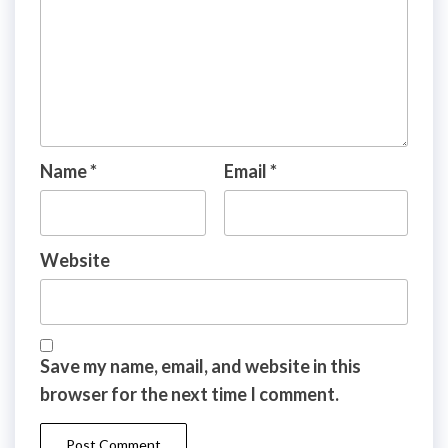
Name
*
Email
*
Website
Save my name, email, and website in this
browser for the next time I comment.