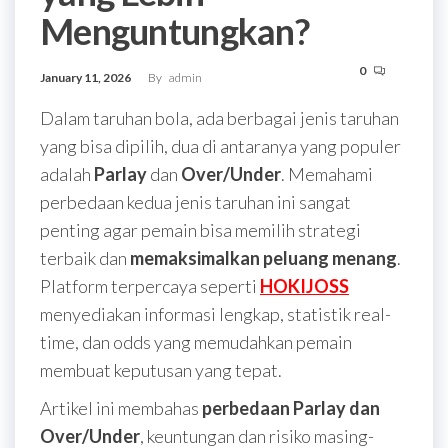
Menguntungkan?
0
January 11, 2026
By
admin
Dalam taruhan bola, ada berbagai jenis taruhan
yang bisa dipilih, dua di antaranya yang populer
adalah
Parlay
dan
Over/Under
. Memahami
perbedaan kedua jenis taruhan ini sangat
penting agar pemain bisa memilih strategi
terbaik dan
memaksimalkan peluang menang
.
Platform terpercaya seperti
HOKIJOSS
menyediakan informasi lengkap, statistik real-
time, dan odds yang memudahkan pemain
membuat keputusan yang tepat.
Artikel ini membahas
perbedaan Parlay dan
Over/Under
, keuntungan dan risiko masing-