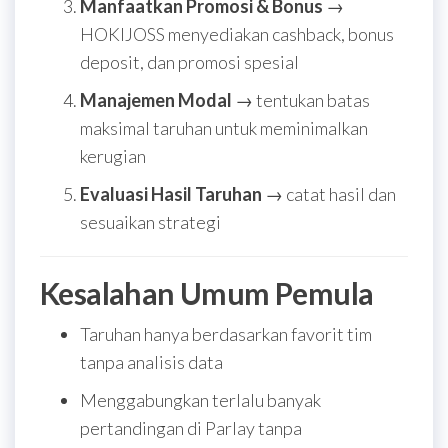
Manfaatkan Promosi & Bonus
→
HOKIJOSS menyediakan cashback, bonus
deposit, dan promosi spesial
Manajemen Modal
→ tentukan batas
maksimal taruhan untuk meminimalkan
kerugian
Evaluasi Hasil Taruhan
→ catat hasil dan
sesuaikan strategi
Kesalahan Umum Pemula
Taruhan hanya berdasarkan favorit tim
tanpa analisis data
Menggabungkan terlalu banyak
pertandingan di Parlay tanpa