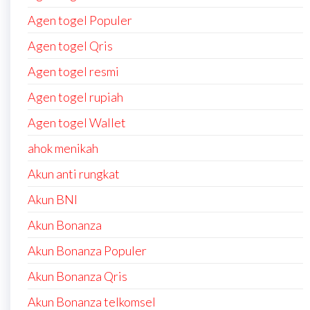
Agen togel Populer
Agen togel Qris
Agen togel resmi
Agen togel rupiah
Agen togel Wallet
ahok menikah
Akun anti rungkat
Akun BNI
Akun Bonanza
Akun Bonanza Populer
Akun Bonanza Qris
Akun Bonanza telkomsel