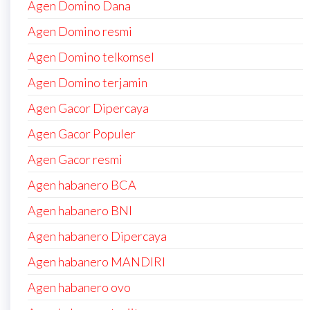
Agen Domino Dana
Agen Domino resmi
Agen Domino telkomsel
Agen Domino terjamin
Agen Gacor Dipercaya
Agen Gacor Populer
Agen Gacor resmi
Agen habanero BCA
Agen habanero BNI
Agen habanero Dipercaya
Agen habanero MANDIRI
Agen habanero ovo