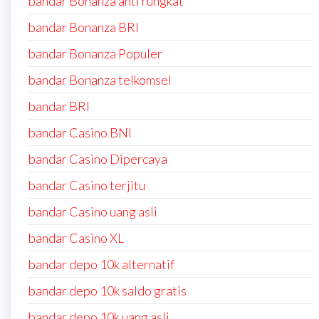
bandar Bonanza anti rungkat
bandar Bonanza BRI
bandar Bonanza Populer
bandar Bonanza telkomsel
bandar BRI
bandar Casino BNI
bandar Casino Dipercaya
bandar Casino terjitu
bandar Casino uang asli
bandar Casino XL
bandar depo 10k alternatif
bandar depo 10k saldo gratis
bandar depo 10k uang asli