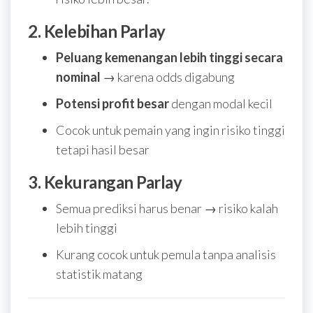
2. Kelebihan Parlay
Peluang kemenangan lebih tinggi secara
nominal
→ karena odds digabung
Potensi profit besar
dengan modal kecil
Cocok untuk pemain yang ingin risiko tinggi
tetapi hasil besar
3. Kekurangan Parlay
Semua prediksi harus benar → risiko kalah
lebih tinggi
Kurang cocok untuk pemula tanpa analisis
statistik matang