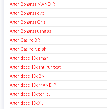
Agen Bonanza MANDIRI
Agen Bonanza ovo
Agen Bonanza Qris
Agen Bonanza uang asli
Agen Casino BRI
Agen Casino rupiah
Agen depo 10k aman
Agen depo 10k anti rungkat
Agen depo 10k BNI
Agen depo 10k MANDIRI
Agen depo 10k terjitu
Agen depo 10k XL