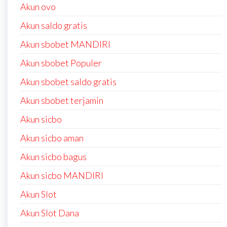
Akun ovo
Akun saldo gratis
Akun sbobet MANDIRI
Akun sbobet Populer
Akun sbobet saldo gratis
Akun sbobet terjamin
Akun sicbo
Akun sicbo aman
Akun sicbo bagus
Akun sicbo MANDIRI
Akun Slot
Akun Slot Dana