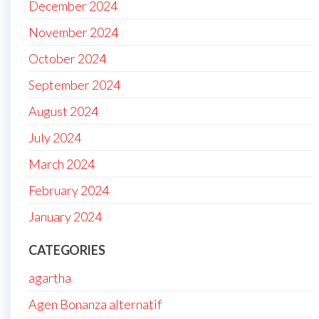
December 2024
November 2024
October 2024
September 2024
August 2024
July 2024
March 2024
February 2024
January 2024
CATEGORIES
agartha
Agen Bonanza alternatif