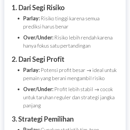
1. Dari Segi Risiko
Parlay:
Risiko tinggi karena semua
prediksi harus benar
Over/Under:
Risiko lebih rendah karena
hanya fokus satu pertandingan
2. Dari Segi Profit
Parlay:
Potensi profit besar → ideal untuk
pemain yang berani mengambil risiko
Over/Under:
Profit lebih stabil → cocok
untuk taruhan reguler dan strategi jangka
panjang
3. Strategi Pemilihan
Parlay:
Gunakan statistik tim, tren