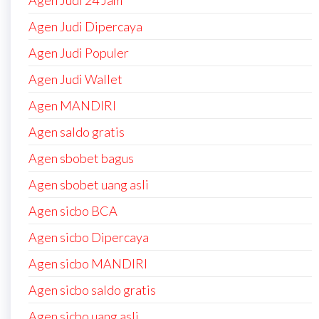
Agen Judi 24 Jam
Agen Judi Dipercaya
Agen Judi Populer
Agen Judi Wallet
Agen MANDIRI
Agen saldo gratis
Agen sbobet bagus
Agen sbobet uang asli
Agen sicbo BCA
Agen sicbo Dipercaya
Agen sicbo MANDIRI
Agen sicbo saldo gratis
Agen sicbo uang asli