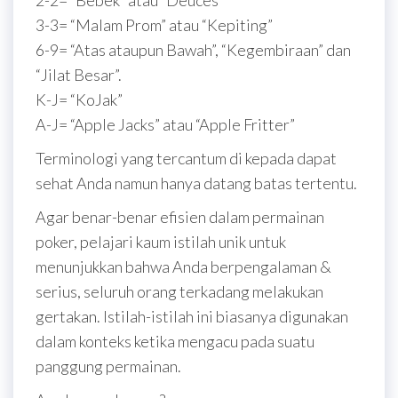
2-2= “Bebek” atau “Deuces”
3-3= “Malam Prom” atau “Kepiting”
6-9= “Atas ataupun Bawah”, “Kegembiraan” dan
“Jilat Besar”.
K-J= “KoJak”
A-J= “Apple Jacks” atau “Apple Fritter”
Terminologi yang tercantum di kepada dapat
sehat Anda namun hanya datang batas tertentu.
Agar benar-benar efisien dalam permainan
poker, pelajari kaum istilah unik untuk
menunjukkan bahwa Anda berpengalaman &
serius, seluruh orang terkadang melakukan
gertakan. Istilah-istilah ini biasanya digunakan
dalam konteks ketika mengacu pada suatu
panggung permainan.