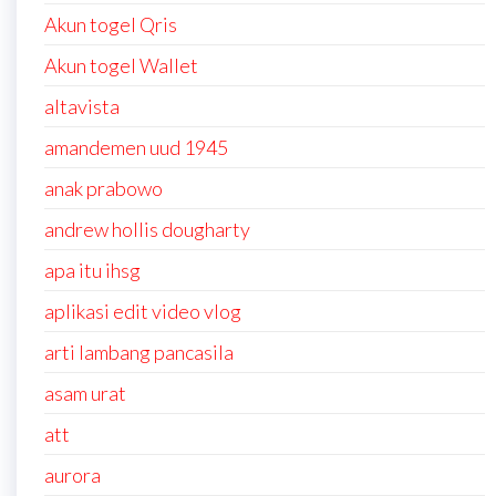
Akun togel Qris
Akun togel Wallet
altavista
amandemen uud 1945
anak prabowo
andrew hollis dougharty
apa itu ihsg
aplikasi edit video vlog
arti lambang pancasila
asam urat
att
aurora