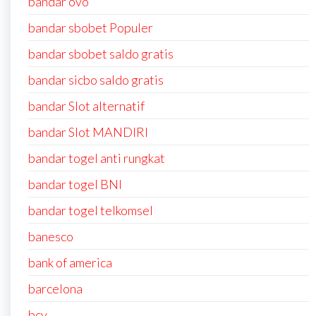
bandar ovo
bandar sbobet Populer
bandar sbobet saldo gratis
bandar sicbo saldo gratis
bandar Slot alternatif
bandar Slot MANDIRI
bandar togel anti rungkat
bandar togel BNI
bandar togel telkomsel
banesco
bank of america
barcelona
bcv