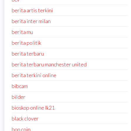
berita artis terkini
berita inter milan
berita mu
berita politik
berita terbaru
berita terbaru manchester united
berita terkini online
bibcam
bilder
bioskop online lk21
black clover
bon coin