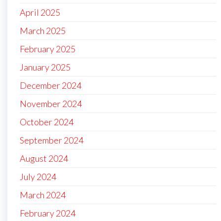
April 2025
March 2025
February 2025
January 2025
December 2024
November 2024
October 2024
September 2024
August 2024
July 2024
March 2024
February 2024