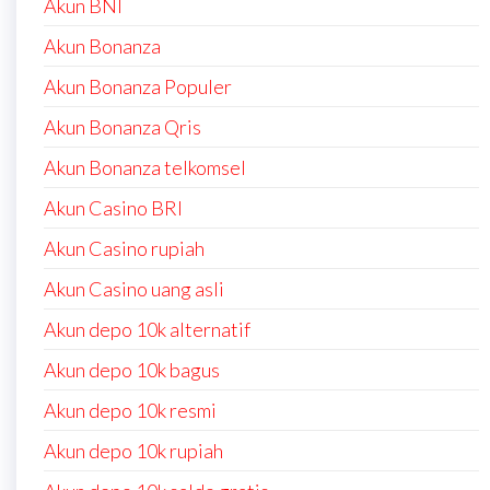
Akun BNI
Akun Bonanza
Akun Bonanza Populer
Akun Bonanza Qris
Akun Bonanza telkomsel
Akun Casino BRI
Akun Casino rupiah
Akun Casino uang asli
Akun depo 10k alternatif
Akun depo 10k bagus
Akun depo 10k resmi
Akun depo 10k rupiah