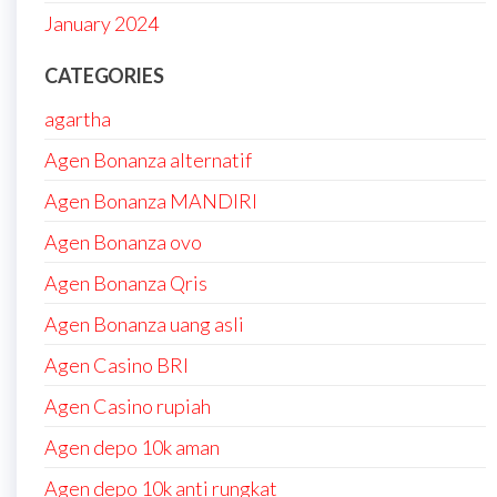
January 2024
CATEGORIES
agartha
Agen Bonanza alternatif
Agen Bonanza MANDIRI
Agen Bonanza ovo
Agen Bonanza Qris
Agen Bonanza uang asli
Agen Casino BRI
Agen Casino rupiah
Agen depo 10k aman
Agen depo 10k anti rungkat