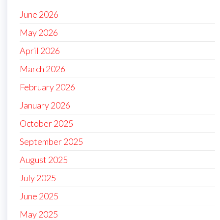
June 2026
May 2026
April 2026
March 2026
February 2026
January 2026
October 2025
September 2025
August 2025
July 2025
June 2025
May 2025