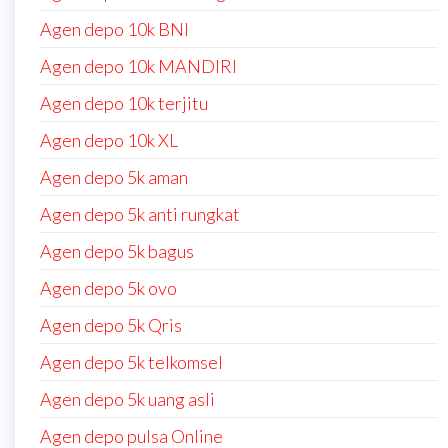
Agen depo 10k BNI
Agen depo 10k MANDIRI
Agen depo 10k terjitu
Agen depo 10k XL
Agen depo 5k aman
Agen depo 5k anti rungkat
Agen depo 5k bagus
Agen depo 5k ovo
Agen depo 5k Qris
Agen depo 5k telkomsel
Agen depo 5k uang asli
Agen depo pulsa Online