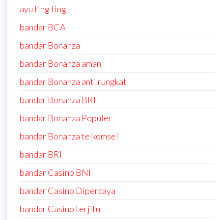
ayu ting ting
bandar BCA
bandar Bonanza
bandar Bonanza aman
bandar Bonanza anti rungkat
bandar Bonanza BRI
bandar Bonanza Populer
bandar Bonanza telkomsel
bandar BRI
bandar Casino BNI
bandar Casino Dipercaya
bandar Casino terjitu