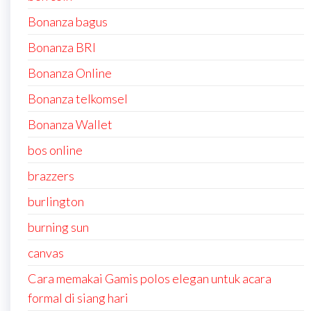
Bonanza bagus
Bonanza BRI
Bonanza Online
Bonanza telkomsel
Bonanza Wallet
bos online
brazzers
burlington
burning sun
canvas
Cara memakai Gamis polos elegan untuk acara
formal di siang hari