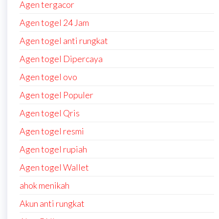
Agen tergacor
Agen togel 24 Jam
Agen togel anti rungkat
Agen togel Dipercaya
Agen togel ovo
Agen togel Populer
Agen togel Qris
Agen togel resmi
Agen togel rupiah
Agen togel Wallet
ahok menikah
Akun anti rungkat