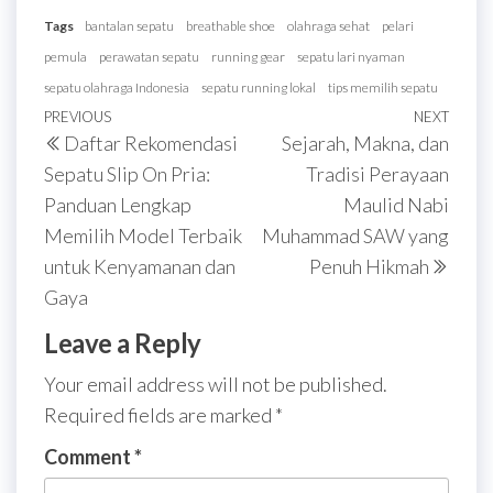
Tags
bantalan sepatu
breathable shoe
olahraga sehat
pelari
pemula
perawatan sepatu
running gear
sepatu lari nyaman
sepatu olahraga Indonesia
sepatu running lokal
tips memilih sepatu
Post
Previous
PREVIOUS
NEXT
Next
Daftar Rekomendasi
Sejarah, Makna, dan
navigation
Post
Post
Sepatu Slip On Pria:
Tradisi Perayaan
Panduan Lengkap
Maulid Nabi
Memilih Model Terbaik
Muhammad SAW yang
untuk Kenyamanan dan
Penuh Hikmah
Gaya
Leave a Reply
Your email address will not be published.
Required fields are marked
*
Comment
*