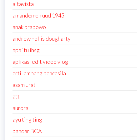
altavista
amandemen uud 1945
anak prabowo
andrew hollis dougharty
apa itu ihsg
aplikasi edit video vlog
arti lambang pancasila
asam urat
att
aurora
ayu ting ting
bandar BCA